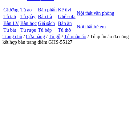
Giường
Tủ áo
Bàn phấn
Kệ tivi
Nội thất văn phòng
Tủ tab
Tủ giày
Bàn trà
Ghế sofa
Bàn LV
Bàn học
Giá sách
Bàn ăn
Nội thất trẻ em
Tủ bát
Tủ rượu
Tủ bếp
Tủ thờ
Trang chủ
/
Cửa hàng
/
Tủ gỗ
/
Tủ quần áo
/ Tủ quần áo đa năng
kết hợp bàn trang điểm GHS-55127