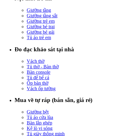
Giường tầng
Giường tầng sắt
Giường trẻ em
Giường bé trai
Giường bé gái
Tủ áo trẻ em
Đo đạc khảo sát tại nhà
Vách thờ
Tủ thờ - Bàn thờ
Bàn console
Tủ để bể cá
Ốp bàn thờ
Vách ốp tường
Mua về tự ráp (bán sẵn, giá rẻ)
Giường bệt
Tủ áo cửa lùa
Bàn lắp ghép
Kệ lò vi sóng
Tủ giày thông minh