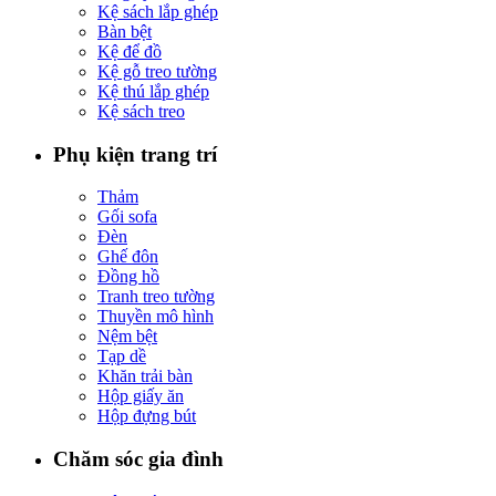
Kệ sách lắp ghép
Bàn bệt
Kệ để đồ
Kệ gỗ treo tường
Kệ thú lắp ghép
Kệ sách treo
Phụ kiện trang trí
Thảm
Gối sofa
Đèn
Ghế đôn
Đồng hồ
Tranh treo tường
Thuyền mô hình
Nệm bệt
Tạp dề
Khăn trải bàn
Hộp giấy ăn
Hộp đựng bút
Chăm sóc gia đình