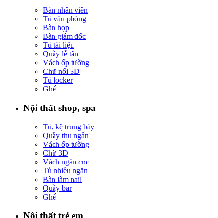
Bàn nhân viên
Tủ văn phòng
Bàn họp
Bàn giám đốc
Tủ tài liệu
Quầy lễ tân
Vách ốp tường
Chữ nổi 3D
Tủ locker
Ghế
Nội thất shop, spa
Tủ, kệ trưng bày
Quầy thu ngân
Vách ốp tường
Chữ 3D
Vách ngăn cnc
Tủ nhiều ngăn
Bàn làm nail
Quầy bar
Ghế
Nội thất trẻ em