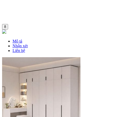
8
Mô tả
Nhận xét
Liên hệ