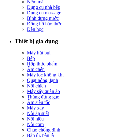
Nệm mát
Dụng cụ nhà bếp
Dụng cụ massage
Bình đựng nước
Đồng hồ báo thức
Đèn học
Thiết bị gia dụng
Máy hút bụi
Bếp
Hộp thực phẩm
Ấm chén
Máy lọc không khí
Quạt nóng, lạnh
Nồi chiên
Máy sấy quần áo
Thùng đựng gạo
Ấm siêu tốc
Máy xay
Nồi áp suất
Nồi niêu
Nồi cơm
Chảo chống dính
Bàn ủi, bàn là