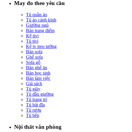
May đo theo yêu cầu
Tủ quần áo
Tú áo cánh kính
Giường ngủ
Bàn trang điểm
Kệ tivi
Tủ tivi
Kệ tv treo tường
Bàn sofa
Ghế sofa
Sofa gỗ
Bàn ghế ăn
Bàn học sinh
Bàn làm việc
Giá sách
Tủ giày
Tủ đầu giường
Tủ trang trí
Tủ bát đĩa
Tủ rượu
Tủ bếp
Nội thất văn phòng