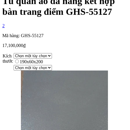
Tủ quần áo đa năng kết hợp
bàn trang điểm GHS-55127
2
Mã hàng: GHS-55127
17,100,000
₫
Kích
thước
190x60x200