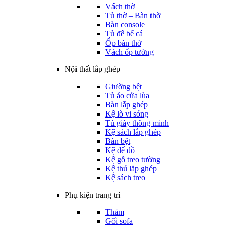
Vách thờ
Tủ thờ – Bàn thờ
Bàn console
Tủ để bể cá
Ốp bàn thờ
Vách ốp tường
Nội thất lắp ghép
Giường bệt
Tủ áo cửa lùa
Bàn lắp ghép
Kệ lò vi sóng
Tủ giày thông minh
Kệ sách lắp ghép
Bàn bệt
Kệ để đồ
Kệ gỗ treo tường
Kệ thú lắp ghép
Kệ sách treo
Phụ kiện trang trí
Thảm
Gối sofa