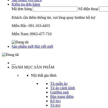
Kiểm tra đơn hàng
Mã đơn hàng
Số điện thoại
Khách cần thêm thông tin, vui lòng quay hotline hỗ trợ
Miền Bắc:
091-163-4455
Miền Nam:
0963-477-710
Sản phẩm mới
Bài viết mới
…
DANH MỤC SẢN PHẨM
Nội thất gia đình
Tủ quần áo
Tú áo cánh kính
Giường ngủ
Bàn trang điểm
Kệ tivi
Tủ tivi