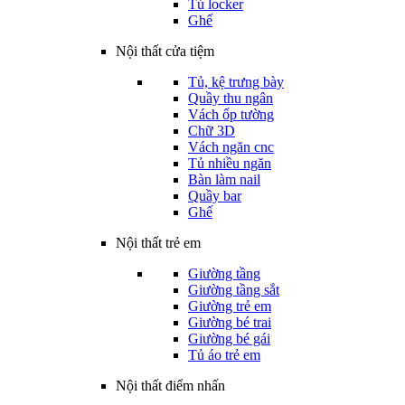
Tủ locker
Ghế
Nội thất cửa tiệm
Tủ, kệ trưng bày
Quầy thu ngân
Vách ốp tường
Chữ 3D
Vách ngăn cnc
Tủ nhiều ngăn
Bàn làm nail
Quầy bar
Ghế
Nội thất trẻ em
Giường tầng
Giường tầng sắt
Giường trẻ em
Giường bé trai
Giường bé gái
Tủ áo trẻ em
Nội thất điểm nhấn