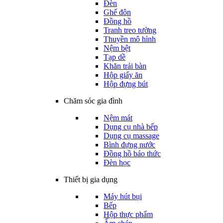
Đèn
Ghế đôn
Đồng hồ
Tranh treo tường
Thuyền mô hình
Nệm bệt
Tạp dề
Khăn trải bàn
Hộp giấy ăn
Hộp đựng bút
Chăm sóc gia đình
Nệm mát
Dụng cụ nhà bếp
Dụng cụ massage
Bình đựng nước
Đồng hồ báo thức
Đèn học
Thiết bị gia dụng
Máy hút bụi
Bếp
Hộp thực phẩm