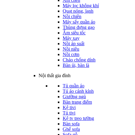
Ấm chén
Máy lọc không khí
Quạt nóng, lạnh
Nồi chiên
Máy sấy quần áo
Thùng đựng gạo
Ấm siêu tốc
Máy xay
Nồi áp suất
Nồi niêu
Nồi cơm
Chảo chống dính
Bàn ủi, bàn là
Nội thất gia đình
Tủ quần áo
Tú áo cánh kính
Giường ngủ
Bàn trang điểm
Kệ tivi
Tủ tivi
Kệ tv treo tường
Bàn sofa
Ghế sofa
Sofa gỗ