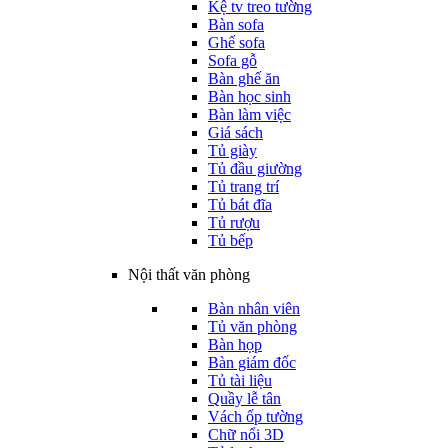
Kệ tv treo tường
Bàn sofa
Ghế sofa
Sofa gỗ
Bàn ghế ăn
Bàn học sinh
Bàn làm việc
Giá sách
Tủ giày
Tủ đầu giường
Tủ trang trí
Tủ bát đĩa
Tủ rượu
Tủ bếp
Nội thất văn phòng
Bàn nhân viên
Tủ văn phòng
Bàn họp
Bàn giám đốc
Tủ tài liệu
Quầy lễ tân
Vách ốp tường
Chữ nổi 3D