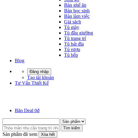
Bàn ghế ăn
Bàn học sinh
Bàn làm việc
Giá sách
Tủ giày
Tủ đầu giường
Tủ trang trí
Tủ bát đĩa
Tủ rượu
Tủ bếp
Blog
Đăng nhập
Tạo tài khoản
Tư Vấn Thiết Kế
Bão Deal 0đ
Tìm kiếm
Sản phẩm đã xem
Xóa hết