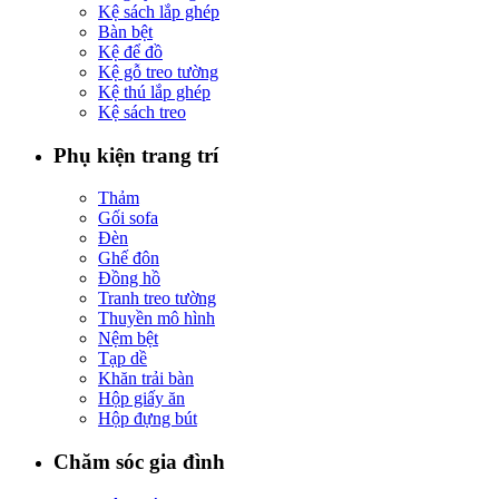
Kệ sách lắp ghép
Bàn bệt
Kệ để đồ
Kệ gỗ treo tường
Kệ thú lắp ghép
Kệ sách treo
Phụ kiện trang trí
Thảm
Gối sofa
Đèn
Ghế đôn
Đồng hồ
Tranh treo tường
Thuyền mô hình
Nệm bệt
Tạp dề
Khăn trải bàn
Hộp giấy ăn
Hộp đựng bút
Chăm sóc gia đình