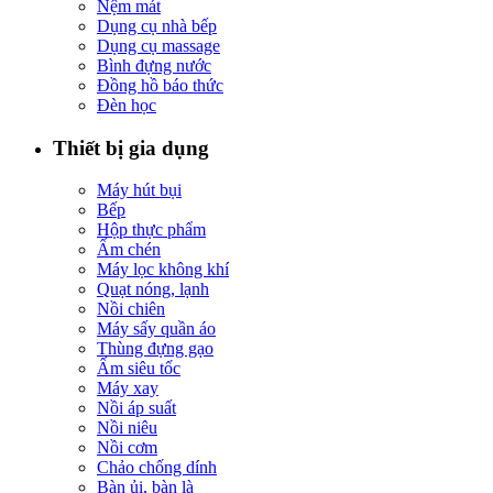
Nệm mát
Dụng cụ nhà bếp
Dụng cụ massage
Bình đựng nước
Đồng hồ báo thức
Đèn học
Thiết bị gia dụng
Máy hút bụi
Bếp
Hộp thực phẩm
Ấm chén
Máy lọc không khí
Quạt nóng, lạnh
Nồi chiên
Máy sấy quần áo
Thùng đựng gạo
Ấm siêu tốc
Máy xay
Nồi áp suất
Nồi niêu
Nồi cơm
Chảo chống dính
Bàn ủi, bàn là