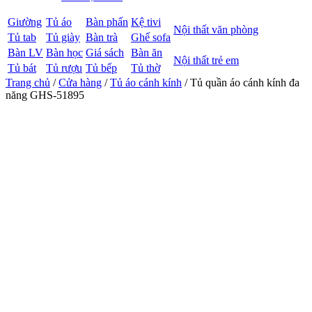
Giường
Tủ áo
Bàn phấn
Kệ tivi
Nội thất văn phòng
Tủ tab
Tủ giày
Bàn trà
Ghế sofa
Bàn LV
Bàn học
Giá sách
Bàn ăn
Nội thất trẻ em
Tủ bát
Tủ rượu
Tủ bếp
Tủ thờ
Trang chủ
/
Cửa hàng
/
Tủ áo cánh kính
/ Tủ quần áo cánh kính đa
năng GHS-51895