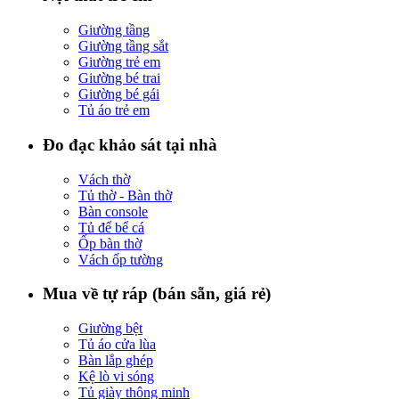
Giường tầng
Giường tầng sắt
Giường trẻ em
Giường bé trai
Giường bé gái
Tủ áo trẻ em
Đo đạc khảo sát tại nhà
Vách thờ
Tủ thờ - Bàn thờ
Bàn console
Tủ để bể cá
Ốp bàn thờ
Vách ốp tường
Mua về tự ráp (bán sẵn, giá rẻ)
Giường bệt
Tủ áo cửa lùa
Bàn lắp ghép
Kệ lò vi sóng
Tủ giày thông minh