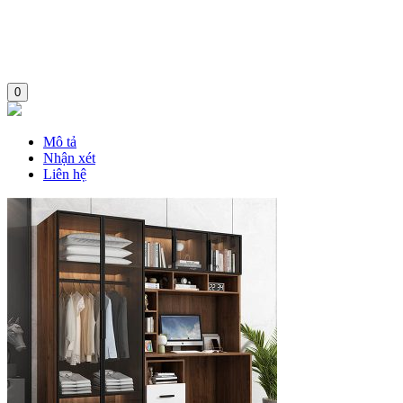
0
Mô tả
Nhận xét
Liên hệ