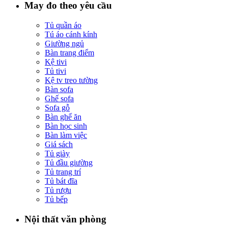
May đo theo yêu cầu
Tủ quần áo
Tú áo cánh kính
Giường ngủ
Bàn trang điểm
Kệ tivi
Tủ tivi
Kệ tv treo tường
Bàn sofa
Ghế sofa
Sofa gỗ
Bàn ghế ăn
Bàn học sinh
Bàn làm việc
Giá sách
Tủ giày
Tủ đầu giường
Tủ trang trí
Tủ bát đĩa
Tủ rượu
Tủ bếp
Nội thất văn phòng