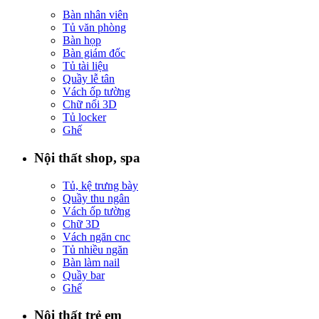
Bàn nhân viên
Tủ văn phòng
Bàn họp
Bàn giám đốc
Tủ tài liệu
Quầy lễ tân
Vách ốp tường
Chữ nổi 3D
Tủ locker
Ghế
Nội thất shop, spa
Tủ, kệ trưng bày
Quầy thu ngân
Vách ốp tường
Chữ 3D
Vách ngăn cnc
Tủ nhiều ngăn
Bàn làm nail
Quầy bar
Ghế
Nội thất trẻ em