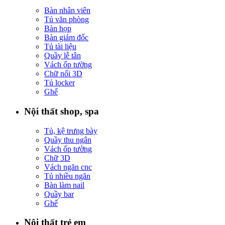
Bàn nhân viên
Tủ văn phòng
Bàn họp
Bàn giám đốc
Tủ tài liệu
Quầy lễ tân
Vách ốp tường
Chữ nổi 3D
Tủ locker
Ghế
Nội thất shop, spa
Tủ, kệ trưng bày
Quầy thu ngân
Vách ốp tường
Chữ 3D
Vách ngăn cnc
Tủ nhiều ngăn
Bàn làm nail
Quầy bar
Ghế
Nội thất trẻ em