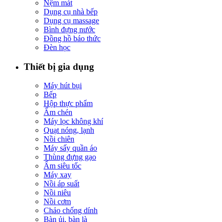
Nệm mát
Dụng cụ nhà bếp
Dụng cụ massage
Bình đựng nước
Đồng hồ báo thức
Đèn học
Thiết bị gia dụng
Máy hút bụi
Bếp
Hộp thực phẩm
Ấm chén
Máy lọc không khí
Quạt nóng, lạnh
Nồi chiên
Máy sấy quần áo
Thùng đựng gạo
Ấm siêu tốc
Máy xay
Nồi áp suất
Nồi niêu
Nồi cơm
Chảo chống dính
Bàn ủi, bàn là