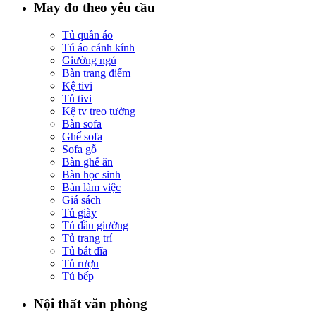
May đo theo yêu cầu
Tủ quần áo
Tú áo cánh kính
Giường ngủ
Bàn trang điểm
Kệ tivi
Tủ tivi
Kệ tv treo tường
Bàn sofa
Ghế sofa
Sofa gỗ
Bàn ghế ăn
Bàn học sinh
Bàn làm việc
Giá sách
Tủ giày
Tủ đầu giường
Tủ trang trí
Tủ bát đĩa
Tủ rượu
Tủ bếp
Nội thất văn phòng