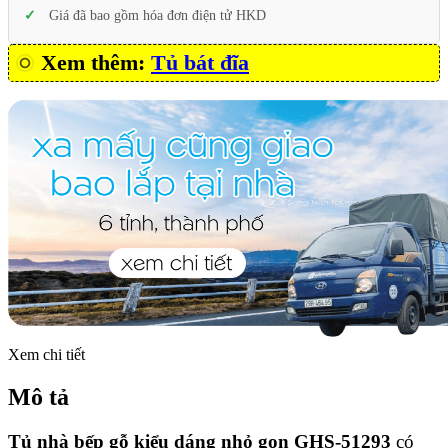
Giá đã bao gồm hóa đơn điện tử HKD
Xem thêm:
Tủ bát đĩa
Xem chi tiết
Mô tả
Tủ nhà bếp gỗ kiểu dáng nhỏ gọn GHS-51293
có