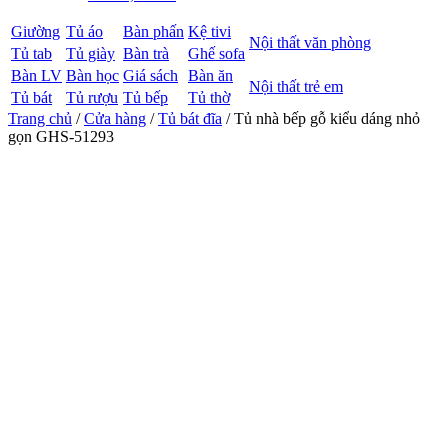
Giường
Tủ áo
Bàn phấn
Kệ tivi
Nội thất văn phòng
Tủ tab
Tủ giày
Bàn trà
Ghế sofa
Bàn LV
Bàn học
Giá sách
Bàn ăn
Nội thất trẻ em
Tủ bát
Tủ rượu
Tủ bếp
Tủ thờ
Trang chủ
/
Cửa hàng
/
Tủ bát đĩa
/ Tủ nhà bếp gỗ kiểu dáng nhỏ
gọn GHS-51293