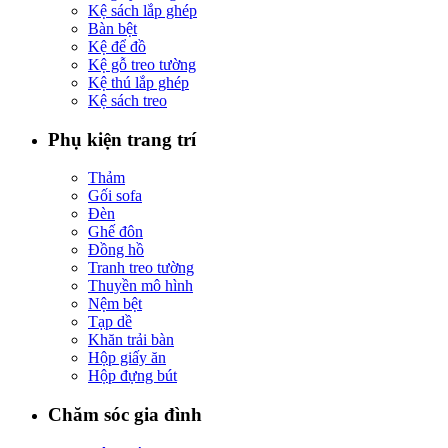
Kệ sách lắp ghép
Bàn bệt
Kệ để đồ
Kệ gỗ treo tường
Kệ thú lắp ghép
Kệ sách treo
Phụ kiện trang trí
Thảm
Gối sofa
Đèn
Ghế đôn
Đồng hồ
Tranh treo tường
Thuyền mô hình
Nệm bệt
Tạp dề
Khăn trải bàn
Hộp giấy ăn
Hộp đựng bút
Chăm sóc gia đình