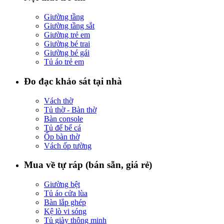
Giường tầng
Giường tầng sắt
Giường trẻ em
Giường bé trai
Giường bé gái
Tủ áo trẻ em
Đo đạc khảo sát tại nhà
Vách thờ
Tủ thờ - Bàn thờ
Bàn console
Tủ để bể cá
Ốp bàn thờ
Vách ốp tường
Mua về tự ráp (bán sẵn, giá rẻ)
Giường bệt
Tủ áo cửa lùa
Bàn lắp ghép
Kệ lò vi sóng
Tủ giày thông minh