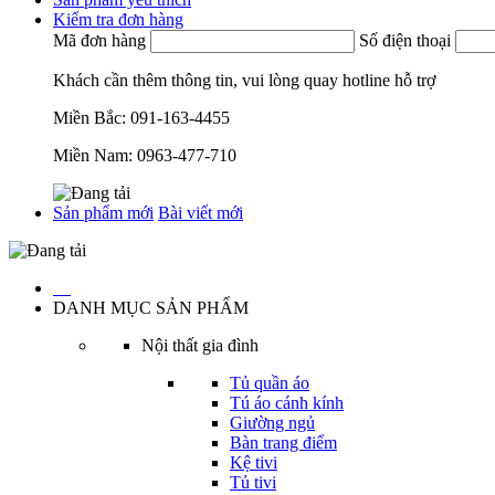
Kiểm tra đơn hàng
Mã đơn hàng
Số điện thoại
Khách cần thêm thông tin, vui lòng quay hotline hỗ trợ
Miền Bắc:
091-163-4455
Miền Nam:
0963-477-710
Sản phẩm mới
Bài viết mới
…
DANH MỤC SẢN PHẨM
Nội thất gia đình
Tủ quần áo
Tú áo cánh kính
Giường ngủ
Bàn trang điểm
Kệ tivi
Tủ tivi