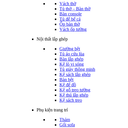
Vách thờ
Tủ thờ – Bàn thờ
Bàn console
Tủ để bể cá
Ốp bàn thờ
Vách ốp tường
Nội thất lắp ghép
Giường bệt
Tủ áo cửa lùa
Bàn lắp ghép
Kệ lò vi sóng
Tủ giày thông minh
Kệ sách lắp ghép
Bàn bệt
Kệ để đồ
Kệ gỗ treo tường
Kệ thú lắp ghép
Kệ sách treo
Phụ kiện trang trí
Thảm
Gối sofa