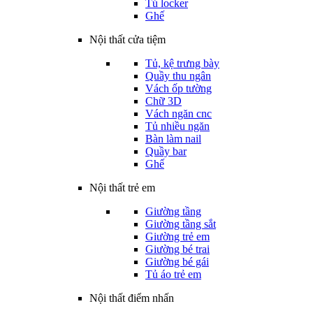
Tủ locker
Ghế
Nội thất cửa tiệm
Tủ, kệ trưng bày
Quầy thu ngân
Vách ốp tường
Chữ 3D
Vách ngăn cnc
Tủ nhiều ngăn
Bàn làm nail
Quầy bar
Ghế
Nội thất trẻ em
Giường tầng
Giường tầng sắt
Giường trẻ em
Giường bé trai
Giường bé gái
Tủ áo trẻ em
Nội thất điểm nhấn