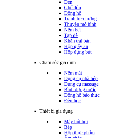
Đèn
Ghế đôn
Đồng hồ
Tranh treo tường
Thuyền mô hình
Nệm bệt
Tạp dề
Khăn trải bàn
Hộp giấy ăn
Hộp đựng bút
Chăm sóc gia đình
Nệm mát
Dụng cụ nhà bếp
Dụng cụ massage
Bình đựng nước
Đồng hồ báo thức
Đèn học
Thiết bị gia dụng
Máy hút bụi
Bếp
Hộp thực phẩm