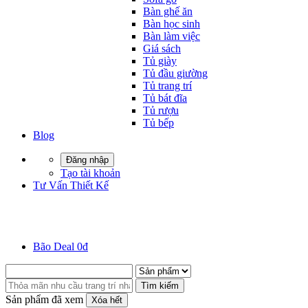
Bàn ghế ăn
Bàn học sinh
Bàn làm việc
Giá sách
Tủ giày
Tủ đầu giường
Tủ trang trí
Tủ bát đĩa
Tủ rượu
Tủ bếp
Blog
Đăng nhập
Tạo tài khoản
Tư Vấn Thiết Kế
Bão Deal 0đ
Tìm kiếm
Sản phẩm đã xem
Xóa hết