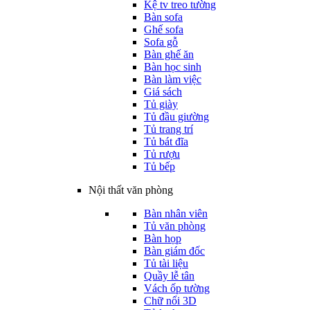
Kệ tv treo tường
Bàn sofa
Ghế sofa
Sofa gỗ
Bàn ghế ăn
Bàn học sinh
Bàn làm việc
Giá sách
Tủ giày
Tủ đầu giường
Tủ trang trí
Tủ bát đĩa
Tủ rượu
Tủ bếp
Nội thất văn phòng
Bàn nhân viên
Tủ văn phòng
Bàn họp
Bàn giám đốc
Tủ tài liệu
Quầy lễ tân
Vách ốp tường
Chữ nổi 3D