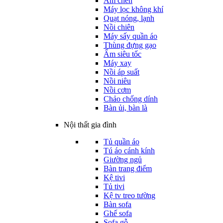
Ấm chén
Máy lọc không khí
Quạt nóng, lạnh
Nồi chiên
Máy sấy quần áo
Thùng đựng gạo
Ấm siêu tốc
Máy xay
Nồi áp suất
Nồi niêu
Nồi cơm
Chảo chống dính
Bàn ủi, bàn là
Nội thất gia đình
Tủ quần áo
Tú áo cánh kính
Giường ngủ
Bàn trang điểm
Kệ tivi
Tủ tivi
Kệ tv treo tường
Bàn sofa
Ghế sofa
Sofa gỗ