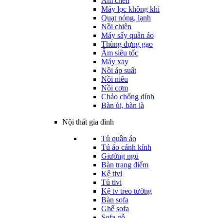
Ấm chén
Máy lọc không khí
Quạt nóng, lạnh
Nồi chiên
Máy sấy quần áo
Thùng đựng gạo
Ấm siêu tốc
Máy xay
Nồi áp suất
Nồi niêu
Nồi cơm
Chảo chống dính
Bàn ủi, bàn là
Nội thất gia đình
Tủ quần áo
Tú áo cánh kính
Giường ngủ
Bàn trang điểm
Kệ tivi
Tủ tivi
Kệ tv treo tường
Bàn sofa
Ghế sofa
Sofa gỗ