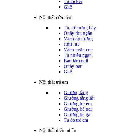
Tủ locker
Ghế
Nội thất cửa tiệm
Tủ, kệ trưng bày
Quầy thu ngân
Vách ốp tường
Chữ 3D
Vách ngăn cnc
Tủ nhiều ngăn
Bàn làm nail
Quầy bar
Ghế
Nội thất trẻ em
Giường tầng
Giường tầng sắt
Giường trẻ em
Giường bé trai
Giường bé gái
Tủ áo trẻ em
Nội thất điểm nhấn