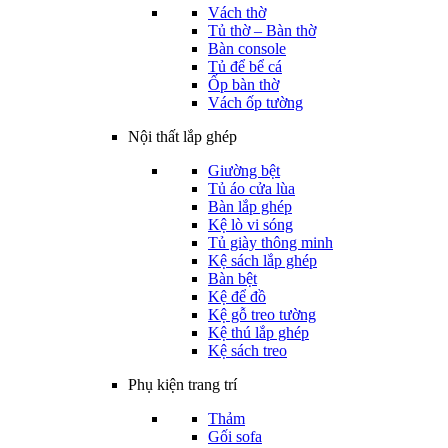
Vách thờ
Tủ thờ – Bàn thờ
Bàn console
Tủ để bể cá
Ốp bàn thờ
Vách ốp tường
Nội thất lắp ghép
Giường bệt
Tủ áo cửa lùa
Bàn lắp ghép
Kệ lò vi sóng
Tủ giày thông minh
Kệ sách lắp ghép
Bàn bệt
Kệ để đồ
Kệ gỗ treo tường
Kệ thú lắp ghép
Kệ sách treo
Phụ kiện trang trí
Thảm
Gối sofa