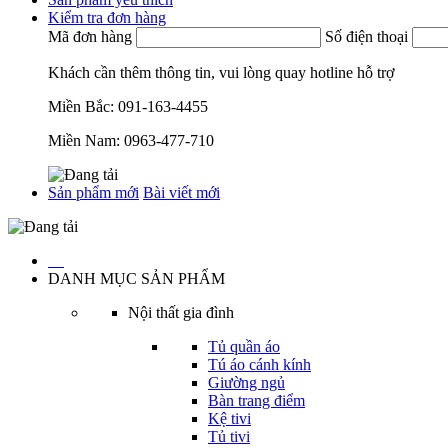
Kiểm tra đơn hàng
Mã đơn hàng
Số điện thoại
Khách cần thêm thông tin, vui lòng quay hotline hỗ trợ
Miền Bắc:
091-163-4455
Miền Nam:
0963-477-710
Sản phẩm mới
Bài viết mới
…
DANH MỤC SẢN PHẨM
Nội thất gia đình
Tủ quần áo
Tú áo cánh kính
Giường ngủ
Bàn trang điểm
Kệ tivi
Tủ tivi