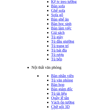
Kệ tv treo tường
Bàn sofa
Ghế sofa
Sofa gỗ
Bàn ghế ăn
Bàn học sinh
Bàn làm việc
Giá sách
Tủ giày
Tủ đầu giường
Tủ trang trí
Tủ bát đĩa
Tủ rượu
Tủ bếp
Nội thất văn phòng
Bàn nhân viên
Tủ văn phòng
Bàn họp
Bàn giám đốc
Tủ tài liệu
Quầy lễ tân
Vách ốp tường
Chữ nổi 3D