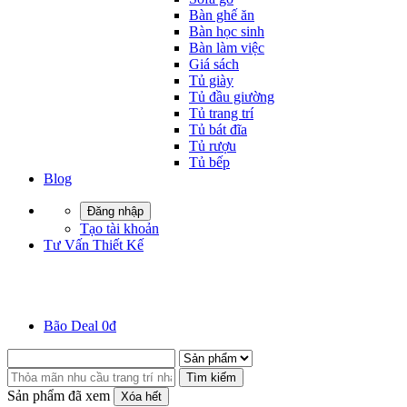
Bàn ghế ăn
Bàn học sinh
Bàn làm việc
Giá sách
Tủ giày
Tủ đầu giường
Tủ trang trí
Tủ bát đĩa
Tủ rượu
Tủ bếp
Blog
Đăng nhập
Tạo tài khoản
Tư Vấn Thiết Kế
Bão Deal 0đ
Tìm kiếm
Sản phẩm đã xem
Xóa hết