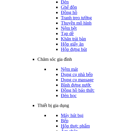
Đèn
Ghế đôn
Đồng hồ
Tranh treo tường
Thuyền mô hình
Nệm bệt
Tạp dề
Khăn trải bàn
Hộp giấy ăn
Hộp đựng bút
Chăm sóc gia đình
Nệm mát
Dụng cụ nhà bếp
Dụng cụ massage
Bình đựng nước
Đồng hồ báo thức
Đèn học
Thiết bị gia dụng
Máy hút bụi
Bếp
Hộp thực phẩm