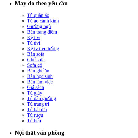
May đo theo yêu cầu
Tủ quần áo
Tú áo cánh kính
Giường ngủ
Bàn trang điểm
Kệ tivi
Tủ tivi
Kệ tv treo tường
Bàn sofa
Ghế sofa
Sofa gỗ
Bàn ghế ăn
Bàn học sinh
Bàn làm việc
Giá sách
Tủ giày
Tủ đầu giường
Tủ trang trí
Tủ bát đĩa
Tủ rượu
Tủ bếp
Nội thất văn phòng