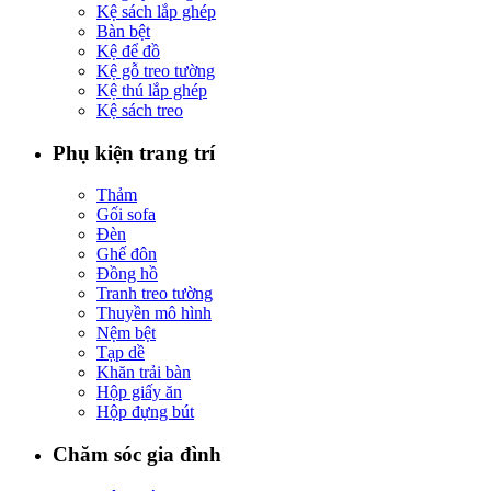
Kệ sách lắp ghép
Bàn bệt
Kệ để đồ
Kệ gỗ treo tường
Kệ thú lắp ghép
Kệ sách treo
Phụ kiện trang trí
Thảm
Gối sofa
Đèn
Ghế đôn
Đồng hồ
Tranh treo tường
Thuyền mô hình
Nệm bệt
Tạp dề
Khăn trải bàn
Hộp giấy ăn
Hộp đựng bút
Chăm sóc gia đình