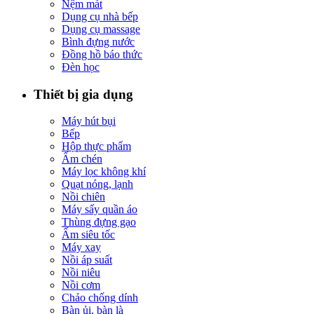
Nệm mát
Dụng cụ nhà bếp
Dụng cụ massage
Bình đựng nước
Đồng hồ báo thức
Đèn học
Thiết bị gia dụng
Máy hút bụi
Bếp
Hộp thực phẩm
Ấm chén
Máy lọc không khí
Quạt nóng, lạnh
Nồi chiên
Máy sấy quần áo
Thùng đựng gạo
Ấm siêu tốc
Máy xay
Nồi áp suất
Nồi niêu
Nồi cơm
Chảo chống dính
Bàn ủi, bàn là