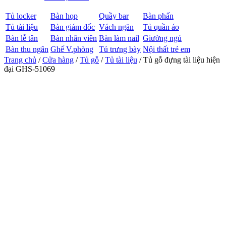
Tủ locker
Bàn họp
Quầy bar
Bàn phấn
Tủ tài liệu
Bàn giám đốc
Vách ngăn
Tủ quần áo
Bàn lễ tân
Bàn nhân viên
Bàn làm nail
Giường ngủ
Bàn thu ngân
Ghế V.phòng
Tủ trưng bày
Nội thất trẻ em
Trang chủ
/
Cửa hàng
/
Tủ gỗ
/
Tủ tài liệu
/ Tủ gỗ đựng tài liệu hiện
đại GHS-51069