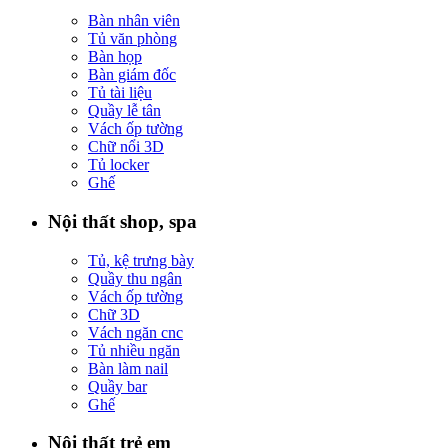
Bàn nhân viên
Tủ văn phòng
Bàn họp
Bàn giám đốc
Tủ tài liệu
Quầy lễ tân
Vách ốp tường
Chữ nổi 3D
Tủ locker
Ghế
Nội thất shop, spa
Tủ, kệ trưng bày
Quầy thu ngân
Vách ốp tường
Chữ 3D
Vách ngăn cnc
Tủ nhiều ngăn
Bàn làm nail
Quầy bar
Ghế
Nội thất trẻ em