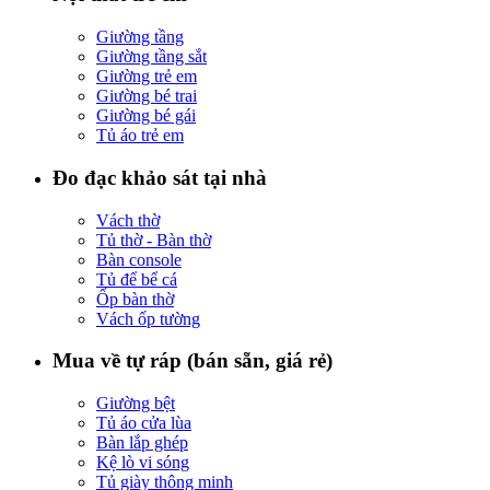
Giường tầng
Giường tầng sắt
Giường trẻ em
Giường bé trai
Giường bé gái
Tủ áo trẻ em
Đo đạc khảo sát tại nhà
Vách thờ
Tủ thờ - Bàn thờ
Bàn console
Tủ để bể cá
Ốp bàn thờ
Vách ốp tường
Mua về tự ráp (bán sẵn, giá rẻ)
Giường bệt
Tủ áo cửa lùa
Bàn lắp ghép
Kệ lò vi sóng
Tủ giày thông minh