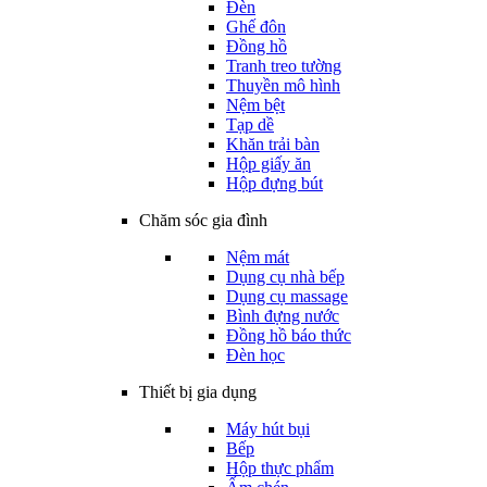
Đèn
Ghế đôn
Đồng hồ
Tranh treo tường
Thuyền mô hình
Nệm bệt
Tạp dề
Khăn trải bàn
Hộp giấy ăn
Hộp đựng bút
Chăm sóc gia đình
Nệm mát
Dụng cụ nhà bếp
Dụng cụ massage
Bình đựng nước
Đồng hồ báo thức
Đèn học
Thiết bị gia dụng
Máy hút bụi
Bếp
Hộp thực phẩm