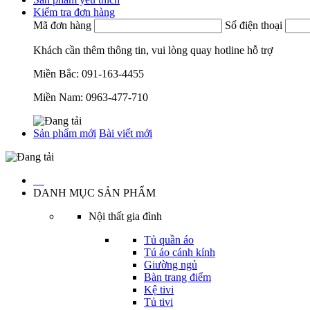
Kiểm tra đơn hàng
Mã đơn hàng
Số điện thoại
Khách cần thêm thông tin, vui lòng quay hotline hỗ trợ
Miền Bắc:
091-163-4455
Miền Nam:
0963-477-710
Sản phẩm mới
Bài viết mới
…
DANH MỤC SẢN PHẨM
Nội thất gia đình
Tủ quần áo
Tú áo cánh kính
Giường ngủ
Bàn trang điểm
Kệ tivi
Tủ tivi