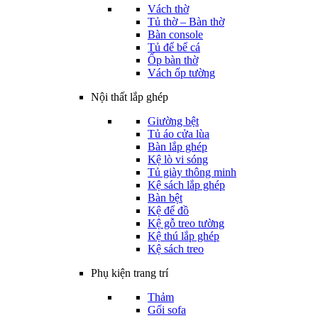
Vách thờ
Tủ thờ – Bàn thờ
Bàn console
Tủ để bể cá
Ốp bàn thờ
Vách ốp tường
Nội thất lắp ghép
Giường bệt
Tủ áo cửa lùa
Bàn lắp ghép
Kệ lò vi sóng
Tủ giày thông minh
Kệ sách lắp ghép
Bàn bệt
Kệ để đồ
Kệ gỗ treo tường
Kệ thú lắp ghép
Kệ sách treo
Phụ kiện trang trí
Thảm
Gối sofa