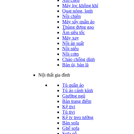
Ấm chén
Máy lọc không khí
Quạt nóng, lạnh
Nồi chiên
Máy sấy quần áo
Thùng đựng gạo
Ấm siêu tốc
Máy xay
Nồi áp suất
Nồi niêu
Nồi cơm
Chảo chống dính
Bàn ủi, bàn là
Nội thất gia đình
Tủ quần áo
Tú áo cánh kính
Giường ngủ
Bàn trang điểm
Kệ tivi
Tủ tivi
Kệ tv treo tường
Bàn sofa
Ghế sofa
Sofa gỗ