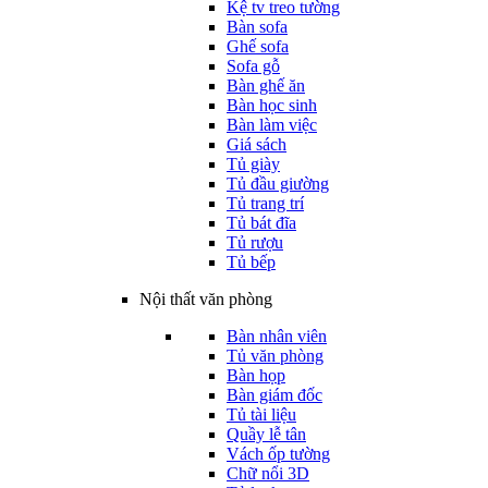
Kệ tv treo tường
Bàn sofa
Ghế sofa
Sofa gỗ
Bàn ghế ăn
Bàn học sinh
Bàn làm việc
Giá sách
Tủ giày
Tủ đầu giường
Tủ trang trí
Tủ bát đĩa
Tủ rượu
Tủ bếp
Nội thất văn phòng
Bàn nhân viên
Tủ văn phòng
Bàn họp
Bàn giám đốc
Tủ tài liệu
Quầy lễ tân
Vách ốp tường
Chữ nổi 3D