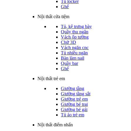
Tủ locker
Ghế
Nội thất cửa tiệm
Tủ, kệ trưng bày
Quầy thu ngân
Vách ốp tường
Chữ 3D
Vách ngăn cnc
Tủ nhiều ngăn
Bàn làm nail
Quầy bar
Ghế
Nội thất trẻ em
Giường tầng
Giường tầng sắt
Giường trẻ em
Giường bé trai
Giường bé gái
Tủ áo trẻ em
Nội thất điểm nhấn