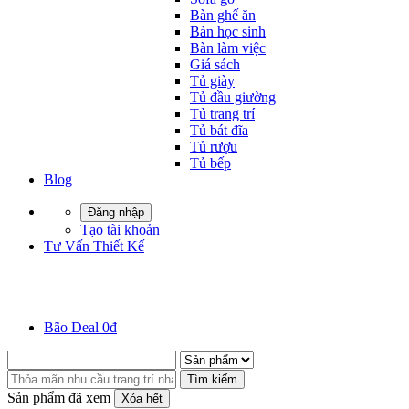
Bàn ghế ăn
Bàn học sinh
Bàn làm việc
Giá sách
Tủ giày
Tủ đầu giường
Tủ trang trí
Tủ bát đĩa
Tủ rượu
Tủ bếp
Blog
Đăng nhập
Tạo tài khoản
Tư Vấn Thiết Kế
Bão Deal 0đ
Tìm kiếm
Sản phẩm đã xem
Xóa hết