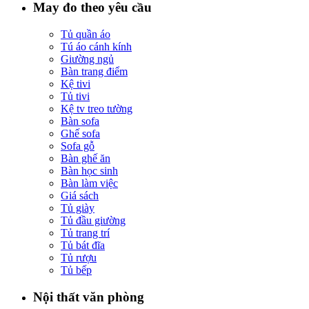
May đo theo yêu cầu
Tủ quần áo
Tú áo cánh kính
Giường ngủ
Bàn trang điểm
Kệ tivi
Tủ tivi
Kệ tv treo tường
Bàn sofa
Ghế sofa
Sofa gỗ
Bàn ghế ăn
Bàn học sinh
Bàn làm việc
Giá sách
Tủ giày
Tủ đầu giường
Tủ trang trí
Tủ bát đĩa
Tủ rượu
Tủ bếp
Nội thất văn phòng