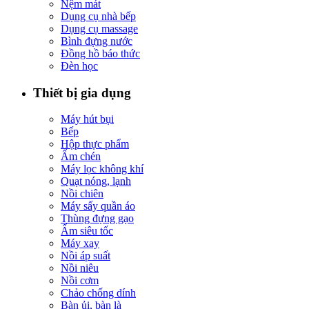
Nệm mát
Dụng cụ nhà bếp
Dụng cụ massage
Bình đựng nước
Đồng hồ báo thức
Đèn học
Thiết bị gia dụng
Máy hút bụi
Bếp
Hộp thực phẩm
Ấm chén
Máy lọc không khí
Quạt nóng, lạnh
Nồi chiên
Máy sấy quần áo
Thùng đựng gạo
Ấm siêu tốc
Máy xay
Nồi áp suất
Nồi niêu
Nồi cơm
Chảo chống dính
Bàn ủi, bàn là