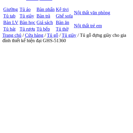
Giường
Tủ áo
Bàn phấn
Kệ tivi
Nội thất văn phòng
Tủ tab
Tủ giày
Bàn trà
Ghế sofa
Bàn LV
Bàn học
Giá sách
Bàn ăn
Nội thất trẻ em
Tủ bát
Tủ rượu
Tủ bếp
Tủ thờ
Trang chủ
/
Cửa hàng
/
Tủ gỗ
/
Tủ giày
/ Tủ gỗ đựng giày cho gia
đình thiết kế hiện đại GHS-51360