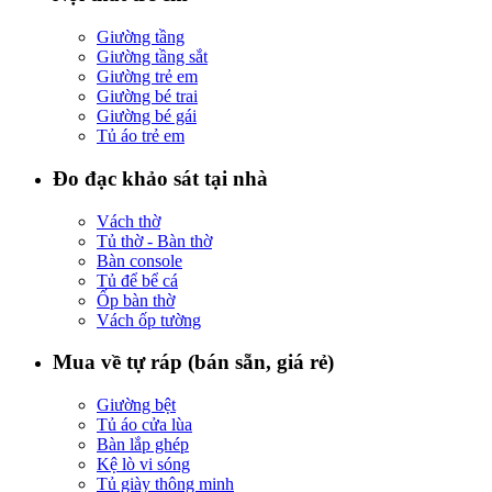
Giường tầng
Giường tầng sắt
Giường trẻ em
Giường bé trai
Giường bé gái
Tủ áo trẻ em
Đo đạc khảo sát tại nhà
Vách thờ
Tủ thờ - Bàn thờ
Bàn console
Tủ để bể cá
Ốp bàn thờ
Vách ốp tường
Mua về tự ráp (bán sẵn, giá rẻ)
Giường bệt
Tủ áo cửa lùa
Bàn lắp ghép
Kệ lò vi sóng
Tủ giày thông minh