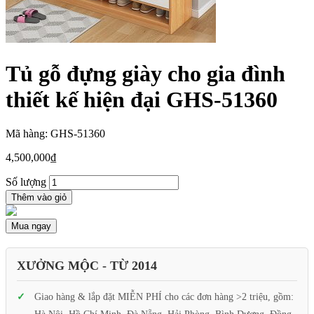
Tủ gỗ đựng giày cho gia đình
thiết kế hiện đại GHS-51360
Mã hàng: GHS-51360
4,500,000
₫
Số lượng
Thêm vào giỏ
Mua ngay
XƯỞNG MỘC - TỪ 2014
Giao hàng & lắp đặt MIỄN PHÍ cho các đơn hàng >2 triệu, gồm: