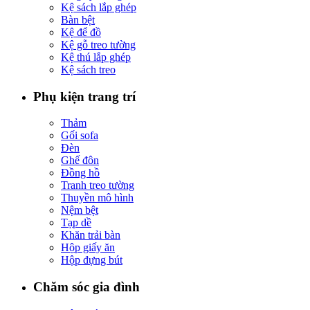
Kệ sách lắp ghép
Bàn bệt
Kệ để đồ
Kệ gỗ treo tường
Kệ thú lắp ghép
Kệ sách treo
Phụ kiện trang trí
Thảm
Gối sofa
Đèn
Ghế đôn
Đồng hồ
Tranh treo tường
Thuyền mô hình
Nệm bệt
Tạp dề
Khăn trải bàn
Hộp giấy ăn
Hộp đựng bút
Chăm sóc gia đình