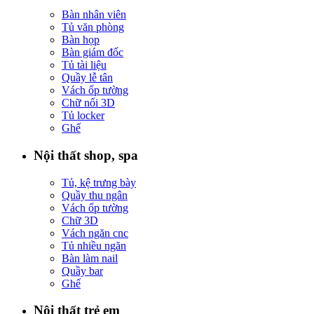
Bàn nhân viên
Tủ văn phòng
Bàn họp
Bàn giám đốc
Tủ tài liệu
Quầy lễ tân
Vách ốp tường
Chữ nổi 3D
Tủ locker
Ghế
Nội thất shop, spa
Tủ, kệ trưng bày
Quầy thu ngân
Vách ốp tường
Chữ 3D
Vách ngăn cnc
Tủ nhiều ngăn
Bàn làm nail
Quầy bar
Ghế
Nội thất trẻ em