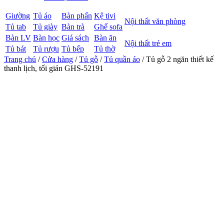
Giường
Tủ áo
Bàn phấn
Kệ tivi
Nội thất văn phòng
Tủ tab
Tủ giày
Bàn trà
Ghế sofa
Bàn LV
Bàn học
Giá sách
Bàn ăn
Nội thất trẻ em
Tủ bát
Tủ rượu
Tủ bếp
Tủ thờ
Trang chủ
/
Cửa hàng
/
Tủ gỗ
/
Tủ quần áo
/ Tủ gỗ 2 ngăn thiết kế
thanh lịch, tối giản GHS-52191