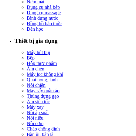
Nệm mát
Dụng cụ nhà bếp
Dụng cụ massage
Bình đựng nước
Đồng hồ báo thức
Đèn học
Thiết bị gia dụng
Máy hút bụi
Bếp
Hộp thực phẩm
Ấm chén
Máy lọc không khí
Quạt nóng, lạnh
Nồi chiên
Máy sấy quần áo
Thùng đựng gạo
Ấm siêu tốc
Máy xay
Nồi áp suất
Nồi niêu
Nồi cơm
Chảo chống dính
Bàn ủi, bàn là