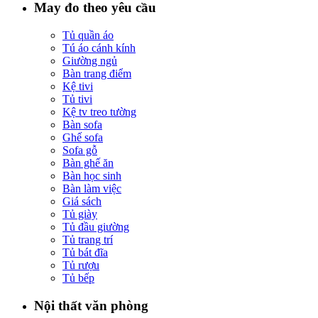
May đo theo yêu cầu
Tủ quần áo
Tú áo cánh kính
Giường ngủ
Bàn trang điểm
Kệ tivi
Tủ tivi
Kệ tv treo tường
Bàn sofa
Ghế sofa
Sofa gỗ
Bàn ghế ăn
Bàn học sinh
Bàn làm việc
Giá sách
Tủ giày
Tủ đầu giường
Tủ trang trí
Tủ bát đĩa
Tủ rượu
Tủ bếp
Nội thất văn phòng