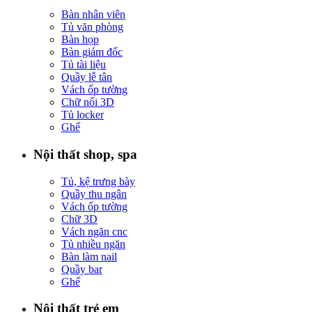
Bàn nhân viên
Tủ văn phòng
Bàn họp
Bàn giám đốc
Tủ tài liệu
Quầy lễ tân
Vách ốp tường
Chữ nổi 3D
Tủ locker
Ghế
Nội thất shop, spa
Tủ, kệ trưng bày
Quầy thu ngân
Vách ốp tường
Chữ 3D
Vách ngăn cnc
Tủ nhiều ngăn
Bàn làm nail
Quầy bar
Ghế
Nội thất trẻ em