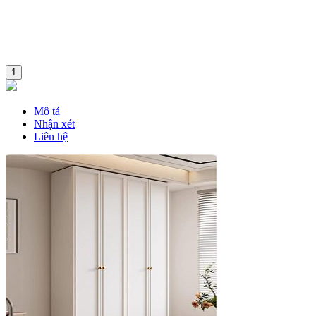
1
Mô tả
Nhận xét
Liên hệ