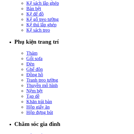
Kệ sách lắp ghép
Bàn bệt
Kệ để đồ
Kệ gỗ treo tường
Kệ thú lắp ghép
Kệ sách treo
Phụ kiện trang trí
Thảm
Gối sofa
Đèn
Ghế đôn
Đồng hồ
Tranh treo tường
Thuyền mô hình
Nệm bệt
Tạp dề
Khăn trải bàn
Hộp giấy ăn
Hộp đựng bút
Chăm sóc gia đình