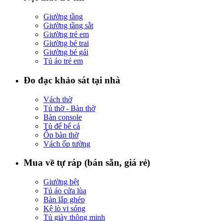
Giường tầng
Giường tầng sắt
Giường trẻ em
Giường bé trai
Giường bé gái
Tủ áo trẻ em
Đo đạc khảo sát tại nhà
Vách thờ
Tủ thờ - Bàn thờ
Bàn console
Tủ để bể cá
Ốp bàn thờ
Vách ốp tường
Mua về tự ráp (bán sẵn, giá rẻ)
Giường bệt
Tủ áo cửa lùa
Bàn lắp ghép
Kệ lò vi sóng
Tủ giày thông minh