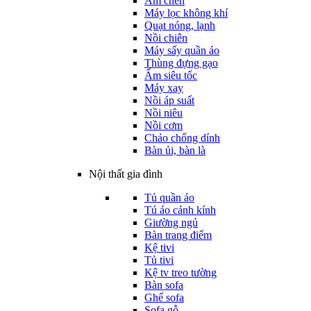
Ấm chén
Máy lọc không khí
Quạt nóng, lạnh
Nồi chiên
Máy sấy quần áo
Thùng đựng gạo
Ấm siêu tốc
Máy xay
Nồi áp suất
Nồi niêu
Nồi cơm
Chảo chống dính
Bàn ủi, bàn là
Nội thất gia đình
Tủ quần áo
Tú áo cánh kính
Giường ngủ
Bàn trang điểm
Kệ tivi
Tủ tivi
Kệ tv treo tường
Bàn sofa
Ghế sofa
Sofa gỗ