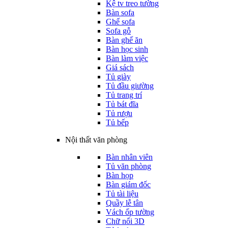
Kệ tv treo tường
Bàn sofa
Ghế sofa
Sofa gỗ
Bàn ghế ăn
Bàn học sinh
Bàn làm việc
Giá sách
Tủ giày
Tủ đầu giường
Tủ trang trí
Tủ bát đĩa
Tủ rượu
Tủ bếp
Nội thất văn phòng
Bàn nhân viên
Tủ văn phòng
Bàn họp
Bàn giám đốc
Tủ tài liệu
Quầy lễ tân
Vách ốp tường
Chữ nổi 3D