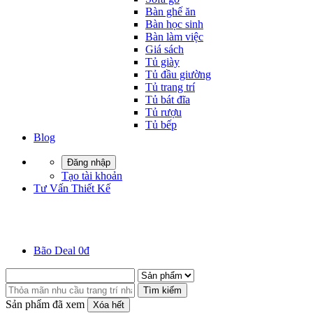
Bàn ghế ăn
Bàn học sinh
Bàn làm việc
Giá sách
Tủ giày
Tủ đầu giường
Tủ trang trí
Tủ bát đĩa
Tủ rượu
Tủ bếp
Blog
Đăng nhập
Tạo tài khoản
Tư Vấn Thiết Kế
Bão Deal 0đ
Tìm kiếm
Sản phẩm đã xem
Xóa hết