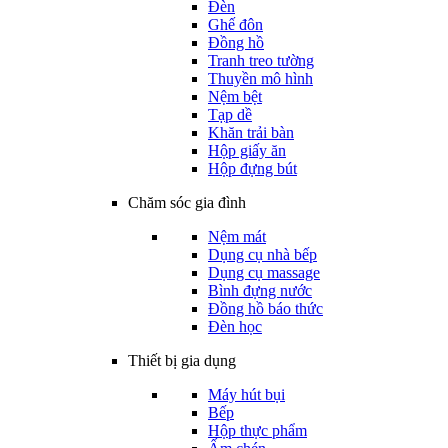
Đèn
Ghế đôn
Đồng hồ
Tranh treo tường
Thuyền mô hình
Nệm bệt
Tạp dề
Khăn trải bàn
Hộp giấy ăn
Hộp đựng bút
Chăm sóc gia đình
Nệm mát
Dụng cụ nhà bếp
Dụng cụ massage
Bình đựng nước
Đồng hồ báo thức
Đèn học
Thiết bị gia dụng
Máy hút bụi
Bếp
Hộp thực phẩm