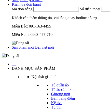
Kiểm tra đơn hàng
Mã đơn hàng
Số điện thoại
Khách cần thêm thông tin, vui lòng quay hotline hỗ trợ
Miền Bắc:
091-163-4455
Miền Nam:
0963-477-710
Sản phẩm mới
Bài viết mới
…
DANH MỤC SẢN PHẨM
Nội thất gia đình
Tủ quần áo
Tú áo cánh kính
Giường ngủ
Bàn trang điểm
Kệ tivi
Tủ tivi