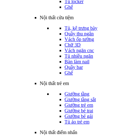
Tủ locker
Ghế
Nội thất cửa tiệm
Tủ, kệ trưng bày
Quầy thu ngân
Vách ốp tường
Chữ 3D
Vách ngăn cnc
Tủ nhiều ngăn
Bàn làm nail
Quầy bar
Ghế
Nội thất trẻ em
Giường tầng
Giường tầng sắt
Giường trẻ em
Giường bé trai
Giường bé gái
Tủ áo trẻ em
Nội thất điểm nhấn