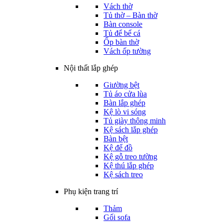
Vách thờ
Tủ thờ – Bàn thờ
Bàn console
Tủ để bể cá
Ốp bàn thờ
Vách ốp tường
Nội thất lắp ghép
Giường bệt
Tủ áo cửa lùa
Bàn lắp ghép
Kệ lò vi sóng
Tủ giày thông minh
Kệ sách lắp ghép
Bàn bệt
Kệ để đồ
Kệ gỗ treo tường
Kệ thú lắp ghép
Kệ sách treo
Phụ kiện trang trí
Thảm
Gối sofa