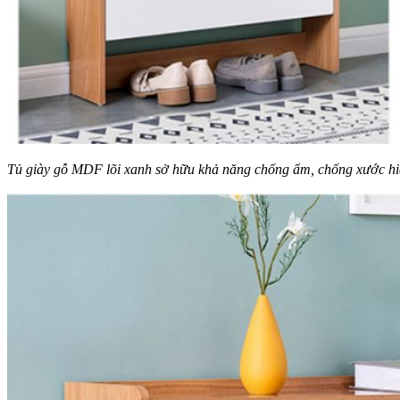
Tủ giày gỗ MDF lõi xanh sở hữu khả năng chống ẩm, chống xước h