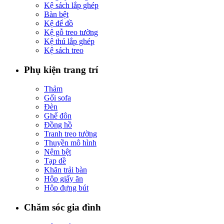
Kệ sách lắp ghép
Bàn bệt
Kệ để đồ
Kệ gỗ treo tường
Kệ thú lắp ghép
Kệ sách treo
Phụ kiện trang trí
Thảm
Gối sofa
Đèn
Ghế đôn
Đồng hồ
Tranh treo tường
Thuyền mô hình
Nệm bệt
Tạp dề
Khăn trải bàn
Hộp giấy ăn
Hộp đựng bút
Chăm sóc gia đình