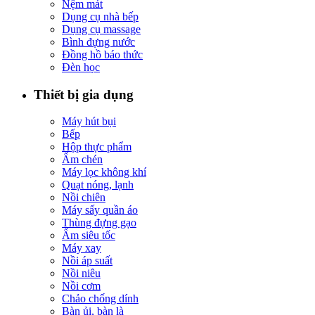
Nệm mát
Dụng cụ nhà bếp
Dụng cụ massage
Bình đựng nước
Đồng hồ báo thức
Đèn học
Thiết bị gia dụng
Máy hút bụi
Bếp
Hộp thực phẩm
Ấm chén
Máy lọc không khí
Quạt nóng, lạnh
Nồi chiên
Máy sấy quần áo
Thùng đựng gạo
Ấm siêu tốc
Máy xay
Nồi áp suất
Nồi niêu
Nồi cơm
Chảo chống dính
Bàn ủi, bàn là