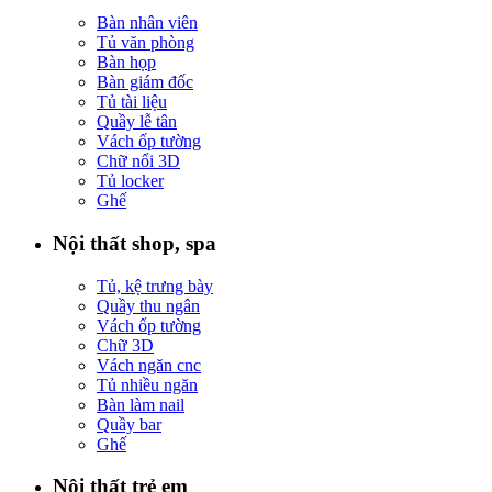
Bàn nhân viên
Tủ văn phòng
Bàn họp
Bàn giám đốc
Tủ tài liệu
Quầy lễ tân
Vách ốp tường
Chữ nổi 3D
Tủ locker
Ghế
Nội thất shop, spa
Tủ, kệ trưng bày
Quầy thu ngân
Vách ốp tường
Chữ 3D
Vách ngăn cnc
Tủ nhiều ngăn
Bàn làm nail
Quầy bar
Ghế
Nội thất trẻ em