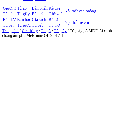
Giường
Tủ áo
Bàn phấn
Kệ tivi
Nội thất văn phòng
Tủ tab
Tủ giày
Bàn trà
Ghế sofa
Bàn LV
Bàn học
Giá sách
Bàn ăn
Nội thất trẻ em
Tủ bát
Tủ rượu
Tủ bếp
Tủ thờ
Trang chủ
/
Cửa hàng
/
Tủ gỗ
/
Tủ giày
/ Tủ giày gỗ MDF lõi xanh
chống ẩm phủ Melamine GHS-51711