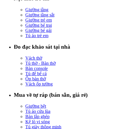
Giường tầng
Giường tầng sắt
Giường trẻ em
Giường bé trai
Giường bé gái
Tủ áo trẻ em
Đo đạc khảo sát tại nhà
Vách thờ
Tủ thờ - Bàn thờ
Bàn console
Tủ để bể cá
Ốp bàn thờ
Vách ốp tường
Mua về tự ráp (bán sẵn, giá rẻ)
Giường bệt
Tủ áo cửa lùa
Bàn lắp ghép
Kệ lò vi sóng
Tủ giày thông minh