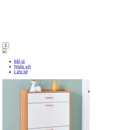
1
Mô tả
Nhận xét
Liên hệ