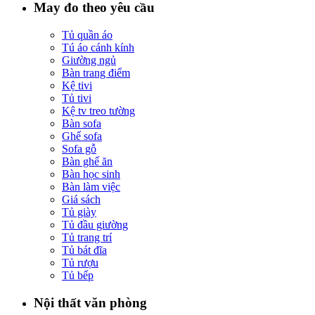
May đo theo yêu cầu
Tủ quần áo
Tú áo cánh kính
Giường ngủ
Bàn trang điểm
Kệ tivi
Tủ tivi
Kệ tv treo tường
Bàn sofa
Ghế sofa
Sofa gỗ
Bàn ghế ăn
Bàn học sinh
Bàn làm việc
Giá sách
Tủ giày
Tủ đầu giường
Tủ trang trí
Tủ bát đĩa
Tủ rượu
Tủ bếp
Nội thất văn phòng