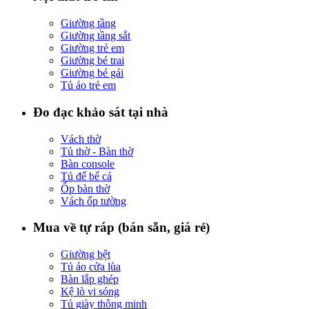
Giường tầng
Giường tầng sắt
Giường trẻ em
Giường bé trai
Giường bé gái
Tủ áo trẻ em
Đo đạc khảo sát tại nhà
Vách thờ
Tủ thờ - Bàn thờ
Bàn console
Tủ để bể cá
Ốp bàn thờ
Vách ốp tường
Mua về tự ráp (bán sẵn, giá rẻ)
Giường bệt
Tủ áo cửa lùa
Bàn lắp ghép
Kệ lò vi sóng
Tủ giày thông minh