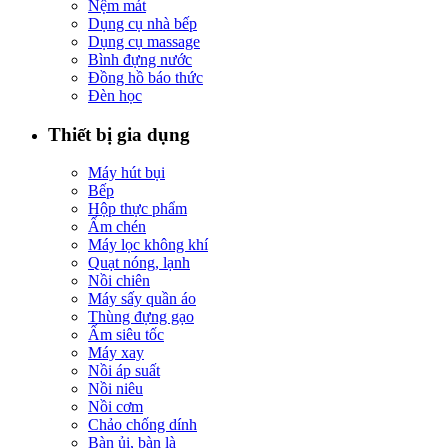
Nệm mát
Dụng cụ nhà bếp
Dụng cụ massage
Bình đựng nước
Đồng hồ báo thức
Đèn học
Thiết bị gia dụng
Máy hút bụi
Bếp
Hộp thực phẩm
Ấm chén
Máy lọc không khí
Quạt nóng, lạnh
Nồi chiên
Máy sấy quần áo
Thùng đựng gạo
Ấm siêu tốc
Máy xay
Nồi áp suất
Nồi niêu
Nồi cơm
Chảo chống dính
Bàn ủi, bàn là