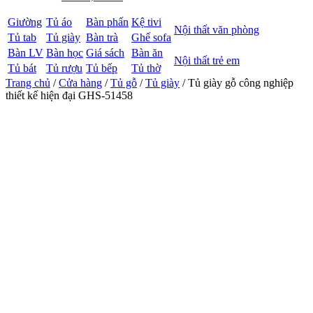
Giường
Tủ áo
Bàn phấn
Kệ tivi
Nội thất văn phòng
Tủ tab
Tủ giày
Bàn trà
Ghế sofa
Bàn LV
Bàn học
Giá sách
Bàn ăn
Nội thất trẻ em
Tủ bát
Tủ rượu
Tủ bếp
Tủ thờ
Trang chủ
/
Cửa hàng
/
Tủ gỗ
/
Tủ giày
/ Tủ giày gỗ công nghiệp
thiết kế hiện đại GHS-51458