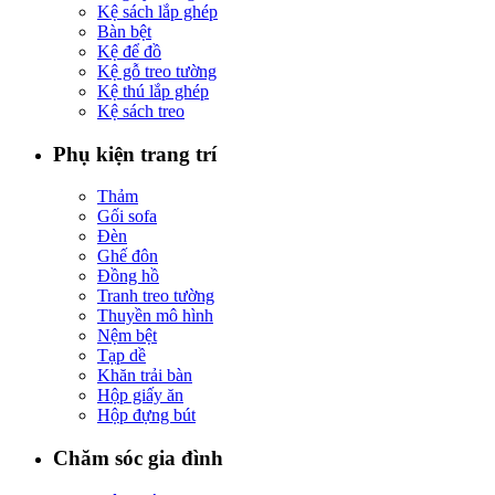
Kệ sách lắp ghép
Bàn bệt
Kệ để đồ
Kệ gỗ treo tường
Kệ thú lắp ghép
Kệ sách treo
Phụ kiện trang trí
Thảm
Gối sofa
Đèn
Ghế đôn
Đồng hồ
Tranh treo tường
Thuyền mô hình
Nệm bệt
Tạp dề
Khăn trải bàn
Hộp giấy ăn
Hộp đựng bút
Chăm sóc gia đình