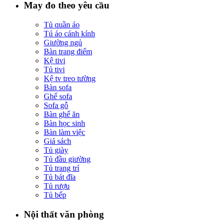
May đo theo yêu cầu
Tủ quần áo
Tú áo cánh kính
Giường ngủ
Bàn trang điểm
Kệ tivi
Tủ tivi
Kệ tv treo tường
Bàn sofa
Ghế sofa
Sofa gỗ
Bàn ghế ăn
Bàn học sinh
Bàn làm việc
Giá sách
Tủ giày
Tủ đầu giường
Tủ trang trí
Tủ bát đĩa
Tủ rượu
Tủ bếp
Nội thất văn phòng