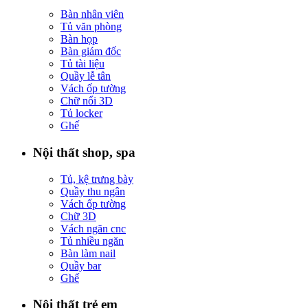
Bàn nhân viên
Tủ văn phòng
Bàn họp
Bàn giám đốc
Tủ tài liệu
Quầy lễ tân
Vách ốp tường
Chữ nổi 3D
Tủ locker
Ghế
Nội thất shop, spa
Tủ, kệ trưng bày
Quầy thu ngân
Vách ốp tường
Chữ 3D
Vách ngăn cnc
Tủ nhiều ngăn
Bàn làm nail
Quầy bar
Ghế
Nội thất trẻ em