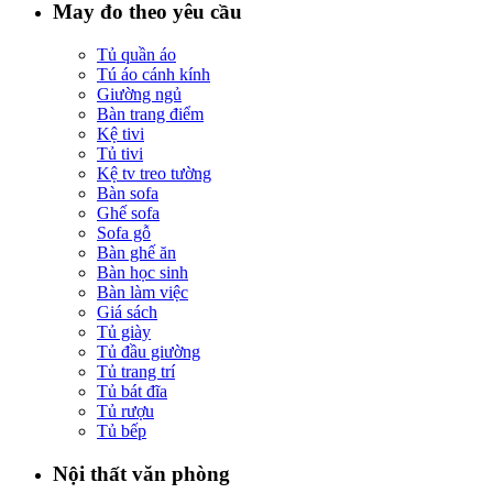
May đo theo yêu cầu
Tủ quần áo
Tú áo cánh kính
Giường ngủ
Bàn trang điểm
Kệ tivi
Tủ tivi
Kệ tv treo tường
Bàn sofa
Ghế sofa
Sofa gỗ
Bàn ghế ăn
Bàn học sinh
Bàn làm việc
Giá sách
Tủ giày
Tủ đầu giường
Tủ trang trí
Tủ bát đĩa
Tủ rượu
Tủ bếp
Nội thất văn phòng