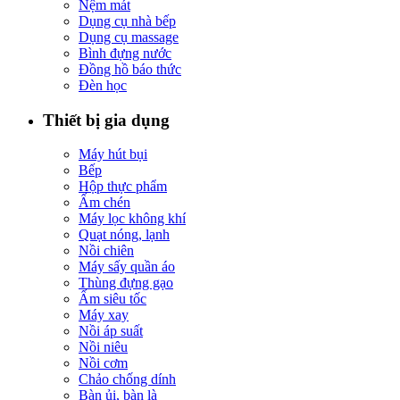
Nệm mát
Dụng cụ nhà bếp
Dụng cụ massage
Bình đựng nước
Đồng hồ báo thức
Đèn học
Thiết bị gia dụng
Máy hút bụi
Bếp
Hộp thực phẩm
Ấm chén
Máy lọc không khí
Quạt nóng, lạnh
Nồi chiên
Máy sấy quần áo
Thùng đựng gạo
Ấm siêu tốc
Máy xay
Nồi áp suất
Nồi niêu
Nồi cơm
Chảo chống dính
Bàn ủi, bàn là