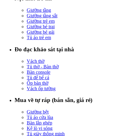
Giường tầng
Giường tầng sắt
Giường trẻ em
Giường bé trai
Giường bé gái
Tủ áo trẻ em
Đo đạc khảo sát tại nhà
Vách thờ
Tủ thờ - Bàn thờ
Bàn console
Tủ để bể cá
Ốp bàn thờ
Vách ốp tường
Mua về tự ráp (bán sẵn, giá rẻ)
Giường bệt
Tủ áo cửa lùa
Bàn lắp ghép
Kệ lò vi sóng
Tủ giày thông minh