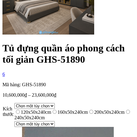
Tủ đựng quần áo phong cách
tối giản GHS-51890
6
Mã hàng: GHS-51890
10,600,000
₫
–
23,600,000
₫
Kích
120x50x240cm
160x50x240cm
200x50x240cm
thước
240x50x240cm