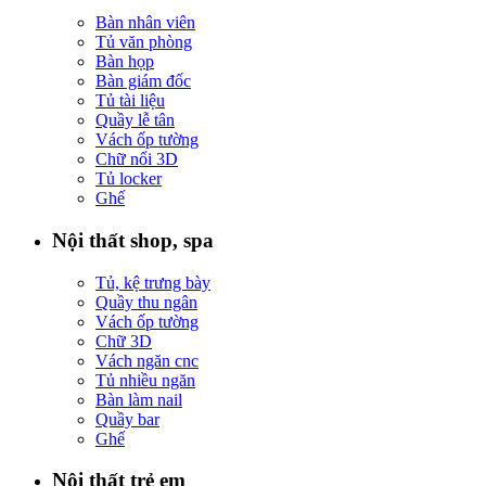
Bàn nhân viên
Tủ văn phòng
Bàn họp
Bàn giám đốc
Tủ tài liệu
Quầy lễ tân
Vách ốp tường
Chữ nổi 3D
Tủ locker
Ghế
Nội thất shop, spa
Tủ, kệ trưng bày
Quầy thu ngân
Vách ốp tường
Chữ 3D
Vách ngăn cnc
Tủ nhiều ngăn
Bàn làm nail
Quầy bar
Ghế
Nội thất trẻ em