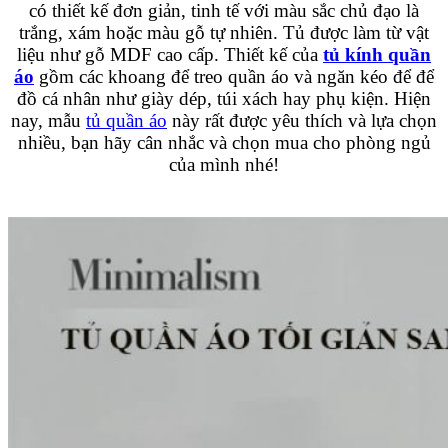
có thiết kế đơn giản, tinh tế với màu sắc chủ đạo là
trắng, xám hoặc màu gỗ tự nhiên. Tủ được làm từ vật
liệu như gỗ MDF cao cấp. Thiết kế của
tủ kính quần
áo
gồm các khoang để treo quần áo và ngăn kéo để để
đồ cá nhân như giày dép, túi xách hay phụ kiện. Hiện
nay, mẫu
tủ quần áo
này rất được yêu thích và lựa chọn
nhiều, bạn hãy cân nhắc và chọn mua cho phòng ngủ
của mình nhé!