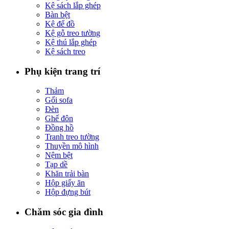
Kệ sách lắp ghép
Bàn bệt
Kệ để đồ
Kệ gỗ treo tường
Kệ thú lắp ghép
Kệ sách treo
Phụ kiện trang trí
Thảm
Gối sofa
Đèn
Ghế đôn
Đồng hồ
Tranh treo tường
Thuyền mô hình
Nệm bệt
Tạp dề
Khăn trải bàn
Hộp giấy ăn
Hộp đựng bút
Chăm sóc gia đình