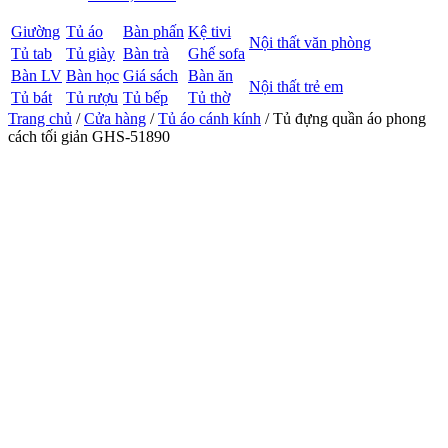
Giường
Tủ áo
Bàn phấn
Kệ tivi
Nội thất văn phòng
Tủ tab
Tủ giày
Bàn trà
Ghế sofa
Bàn LV
Bàn học
Giá sách
Bàn ăn
Nội thất trẻ em
Tủ bát
Tủ rượu
Tủ bếp
Tủ thờ
Trang chủ
/
Cửa hàng
/
Tủ áo cánh kính
/ Tủ đựng quần áo phong
cách tối giản GHS-51890