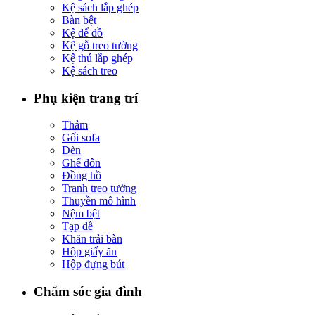
Kệ sách lắp ghép
Bàn bệt
Kệ để đồ
Kệ gỗ treo tường
Kệ thú lắp ghép
Kệ sách treo
Phụ kiện trang trí
Thảm
Gối sofa
Đèn
Ghế đôn
Đồng hồ
Tranh treo tường
Thuyền mô hình
Nệm bệt
Tạp dề
Khăn trải bàn
Hộp giấy ăn
Hộp đựng bút
Chăm sóc gia đình