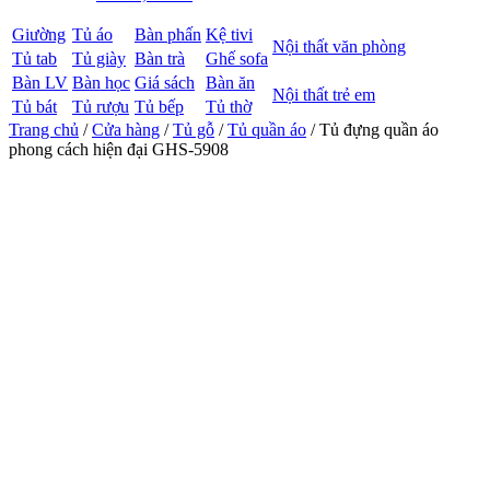
Giường
Tủ áo
Bàn phấn
Kệ tivi
Nội thất văn phòng
Tủ tab
Tủ giày
Bàn trà
Ghế sofa
Bàn LV
Bàn học
Giá sách
Bàn ăn
Nội thất trẻ em
Tủ bát
Tủ rượu
Tủ bếp
Tủ thờ
Trang chủ
/
Cửa hàng
/
Tủ gỗ
/
Tủ quần áo
/ Tủ đựng quần áo
phong cách hiện đại GHS-5908