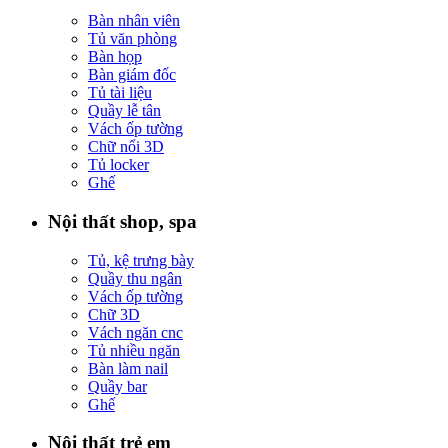
Bàn nhân viên
Tủ văn phòng
Bàn họp
Bàn giám đốc
Tủ tài liệu
Quầy lễ tân
Vách ốp tường
Chữ nổi 3D
Tủ locker
Ghế
Nội thất shop, spa
Tủ, kệ trưng bày
Quầy thu ngân
Vách ốp tường
Chữ 3D
Vách ngăn cnc
Tủ nhiều ngăn
Bàn làm nail
Quầy bar
Ghế
Nội thất trẻ em