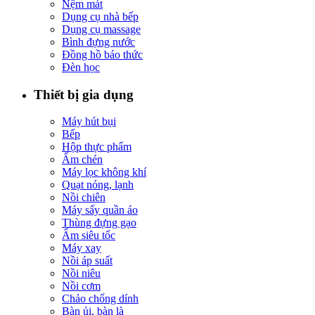
Nệm mát
Dụng cụ nhà bếp
Dụng cụ massage
Bình đựng nước
Đồng hồ báo thức
Đèn học
Thiết bị gia dụng
Máy hút bụi
Bếp
Hộp thực phẩm
Ấm chén
Máy lọc không khí
Quạt nóng, lạnh
Nồi chiên
Máy sấy quần áo
Thùng đựng gạo
Ấm siêu tốc
Máy xay
Nồi áp suất
Nồi niêu
Nồi cơm
Chảo chống dính
Bàn ủi, bàn là