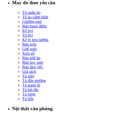
May đo theo yêu cầu
Tủ quần áo
Tú áo cánh kính
Giường ngủ
Bàn trang điểm
Kệ tivi
Tủ tivi
Kệ tv treo tường
Bàn sofa
Ghế sofa
Sofa gỗ
Bàn ghế ăn
Bàn học sinh
Bàn làm việc
Giá sách
Tủ giày
Tủ đầu giường
Tủ trang trí
Tủ bát đĩa
Tủ rượu
Tủ bếp
Nội thất văn phòng