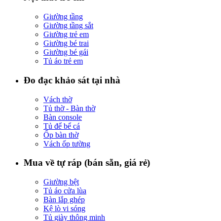
Giường tầng
Giường tầng sắt
Giường trẻ em
Giường bé trai
Giường bé gái
Tủ áo trẻ em
Đo đạc khảo sát tại nhà
Vách thờ
Tủ thờ - Bàn thờ
Bàn console
Tủ để bể cá
Ốp bàn thờ
Vách ốp tường
Mua về tự ráp (bán sẵn, giá rẻ)
Giường bệt
Tủ áo cửa lùa
Bàn lắp ghép
Kệ lò vi sóng
Tủ giày thông minh