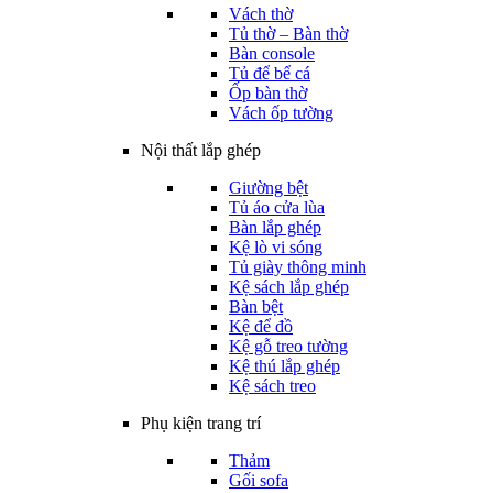
Vách thờ
Tủ thờ – Bàn thờ
Bàn console
Tủ để bể cá
Ốp bàn thờ
Vách ốp tường
Nội thất lắp ghép
Giường bệt
Tủ áo cửa lùa
Bàn lắp ghép
Kệ lò vi sóng
Tủ giày thông minh
Kệ sách lắp ghép
Bàn bệt
Kệ để đồ
Kệ gỗ treo tường
Kệ thú lắp ghép
Kệ sách treo
Phụ kiện trang trí
Thảm
Gối sofa