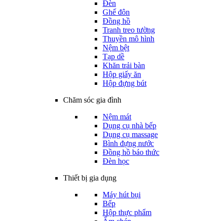
Đèn
Ghế đôn
Đồng hồ
Tranh treo tường
Thuyền mô hình
Nệm bệt
Tạp dề
Khăn trải bàn
Hộp giấy ăn
Hộp đựng bút
Chăm sóc gia đình
Nệm mát
Dụng cụ nhà bếp
Dụng cụ massage
Bình đựng nước
Đồng hồ báo thức
Đèn học
Thiết bị gia dụng
Máy hút bụi
Bếp
Hộp thực phẩm