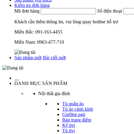
Kiểm tra đơn hàng
Mã đơn hàng
Số điện thoại
Khách cần thêm thông tin, vui lòng quay hotline hỗ trợ
Miền Bắc:
091-163-4455
Miền Nam:
0963-477-710
Sản phẩm mới
Bài viết mới
…
DANH MỤC SẢN PHẨM
Nội thất gia đình
Tủ quần áo
Tú áo cánh kính
Giường ngủ
Bàn trang điểm
Kệ tivi
Tủ tivi