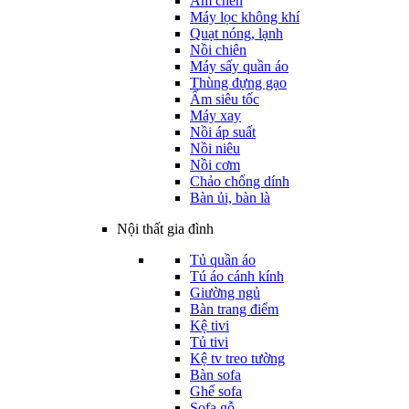
Ấm chén
Máy lọc không khí
Quạt nóng, lạnh
Nồi chiên
Máy sấy quần áo
Thùng đựng gạo
Ấm siêu tốc
Máy xay
Nồi áp suất
Nồi niêu
Nồi cơm
Chảo chống dính
Bàn ủi, bàn là
Nội thất gia đình
Tủ quần áo
Tú áo cánh kính
Giường ngủ
Bàn trang điểm
Kệ tivi
Tủ tivi
Kệ tv treo tường
Bàn sofa
Ghế sofa
Sofa gỗ