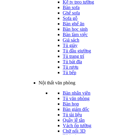
Kệ tv treo tường
Bàn sofa
Ghế sofa
Sofa gỗ
Bàn ghế ăn
Bàn học sinh
Bàn làm việc
Giá sách
Tủ giày
Tủ đầu giường
Tủ trang trí
Tủ bát đĩa
Tủ rượu
Tủ bếp
Nội thất văn phòng
Bàn nhân viên
Tủ văn phòng
Bàn họp
Bàn giám đốc
Tủ tài liệu
Quầy lễ tân
Vách ốp tường
Chữ nổi 3D