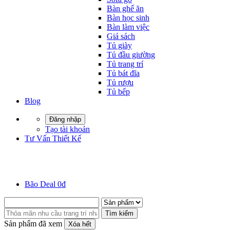
Bàn ghế ăn
Bàn học sinh
Bàn làm việc
Giá sách
Tủ giày
Tủ đầu giường
Tủ trang trí
Tủ bát đĩa
Tủ rượu
Tủ bếp
Blog
Đăng nhập
Tạo tài khoản
Tư Vấn Thiết Kế
Bão Deal 0đ
Tìm kiếm
Sản phẩm đã xem
Xóa hết