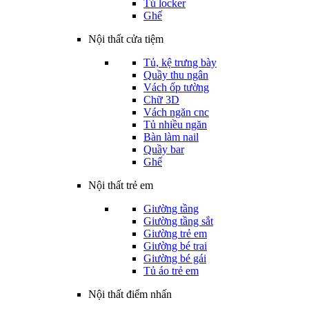
Tủ locker
Ghế
Nội thất cửa tiệm
Tủ, kệ trưng bày
Quầy thu ngân
Vách ốp tường
Chữ 3D
Vách ngăn cnc
Tủ nhiều ngăn
Bàn làm nail
Quầy bar
Ghế
Nội thất trẻ em
Giường tầng
Giường tầng sắt
Giường trẻ em
Giường bé trai
Giường bé gái
Tủ áo trẻ em
Nội thất điểm nhấn