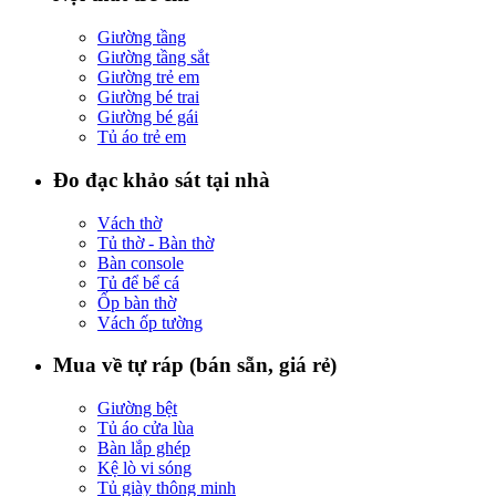
Giường tầng
Giường tầng sắt
Giường trẻ em
Giường bé trai
Giường bé gái
Tủ áo trẻ em
Đo đạc khảo sát tại nhà
Vách thờ
Tủ thờ - Bàn thờ
Bàn console
Tủ để bể cá
Ốp bàn thờ
Vách ốp tường
Mua về tự ráp (bán sẵn, giá rẻ)
Giường bệt
Tủ áo cửa lùa
Bàn lắp ghép
Kệ lò vi sóng
Tủ giày thông minh