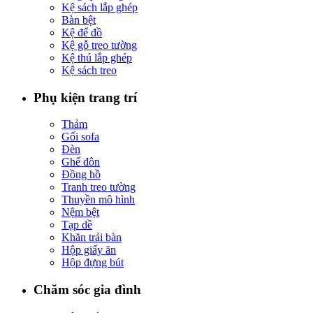
Kệ sách lắp ghép
Bàn bệt
Kệ để đồ
Kệ gỗ treo tường
Kệ thú lắp ghép
Kệ sách treo
Phụ kiện trang trí
Thảm
Gối sofa
Đèn
Ghế đôn
Đồng hồ
Tranh treo tường
Thuyền mô hình
Nệm bệt
Tạp dề
Khăn trải bàn
Hộp giấy ăn
Hộp đựng bút
Chăm sóc gia đình