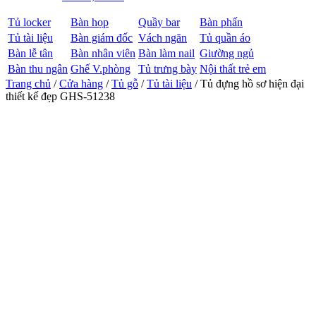
Tủ locker
Bàn họp
Quầy bar
Bàn phấn
Tủ tài liệu
Bàn giám đốc
Vách ngăn
Tủ quần áo
Bàn lễ tân
Bàn nhân viên
Bàn làm nail
Giường ngủ
Bàn thu ngân
Ghế V.phòng
Tủ trưng bày
Nội thất trẻ em
Trang chủ
/
Cửa hàng
/
Tủ gỗ
/
Tủ tài liệu
/ Tủ đựng hồ sơ hiện đại
thiết kế đẹp GHS-51238