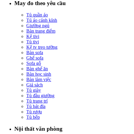
May đo theo yêu cầu
Tủ quần áo
Tú áo cánh kính
Giường ngủ
Bàn trang điểm
Kệ tivi
Tủ tivi
Kệ tv treo tường
Bàn sofa
Ghế sofa
Sofa gỗ
Bàn ghế ăn
Bàn học sinh
Bàn làm việc
Giá sách
Tủ giày
Tủ đầu giường
Tủ trang trí
Tủ bát đĩa
Tủ rượu
Tủ bếp
Nội thất văn phòng