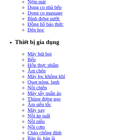
Nệm mát
Dụng cụ nhà bếp
Dụng cụ massage
Bình đựng nước
Đồng hồ báo thức
Đèn học
Thiết bị gia dụng
Máy hút bụi
Bếp
Hộp thực phẩm
Ấm chén
Máy lọc không khí
Quạt nóng, lạnh
Nồi chiên
Máy sấy quần áo
Thùng đựng gạo
Ấm siêu tốc
Máy xay
Nồi áp suất
Nồi niêu
Nồi cơm
Chảo chống dính
Bàn ủi, bàn là