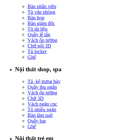
Bàn nhân viên
Tủ văn phòng
Bàn họp
Bàn giám đốc
Tủ tài liệu
Quầy lễ tân
Vách ốp tường
Chữ nổi 3D
Tủ locker
Ghế
Nội thất shop, spa
Tủ, kệ trưng bày
Quầy thu ngân
Vách ốp tường
Chữ 3D
Vách ngăn cnc
Tủ nhiều ngăn
Bàn làm nail
Quầy bar
Ghế
Nội thất trẻ em