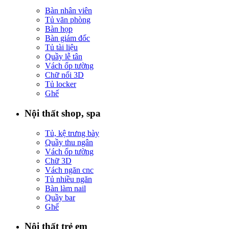
Bàn nhân viên
Tủ văn phòng
Bàn họp
Bàn giám đốc
Tủ tài liệu
Quầy lễ tân
Vách ốp tường
Chữ nổi 3D
Tủ locker
Ghế
Nội thất shop, spa
Tủ, kệ trưng bày
Quầy thu ngân
Vách ốp tường
Chữ 3D
Vách ngăn cnc
Tủ nhiều ngăn
Bàn làm nail
Quầy bar
Ghế
Nội thất trẻ em