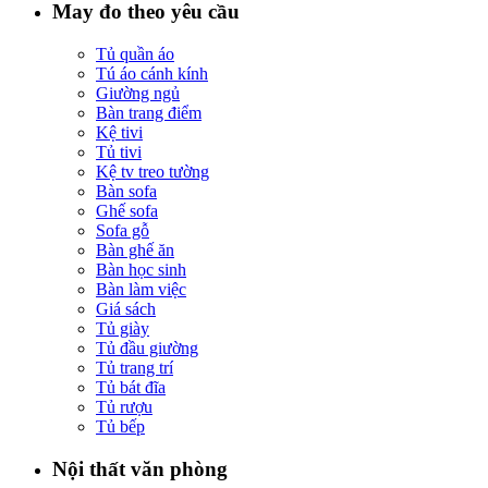
May đo theo yêu cầu
Tủ quần áo
Tú áo cánh kính
Giường ngủ
Bàn trang điểm
Kệ tivi
Tủ tivi
Kệ tv treo tường
Bàn sofa
Ghế sofa
Sofa gỗ
Bàn ghế ăn
Bàn học sinh
Bàn làm việc
Giá sách
Tủ giày
Tủ đầu giường
Tủ trang trí
Tủ bát đĩa
Tủ rượu
Tủ bếp
Nội thất văn phòng