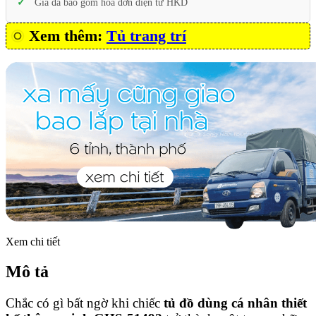
Giá đã bao gồm hóa đơn điện tử HKD
Xem thêm:
Tủ trang trí
Xem chi tiết
Mô tả
Chắc có gì bất ngờ khi chiếc
tủ đồ dùng cá nhân thiết