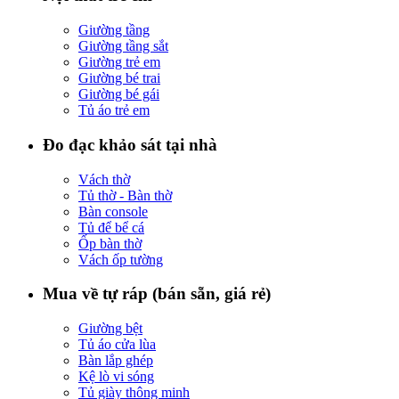
Giường tầng
Giường tầng sắt
Giường trẻ em
Giường bé trai
Giường bé gái
Tủ áo trẻ em
Đo đạc khảo sát tại nhà
Vách thờ
Tủ thờ - Bàn thờ
Bàn console
Tủ để bể cá
Ốp bàn thờ
Vách ốp tường
Mua về tự ráp (bán sẵn, giá rẻ)
Giường bệt
Tủ áo cửa lùa
Bàn lắp ghép
Kệ lò vi sóng
Tủ giày thông minh