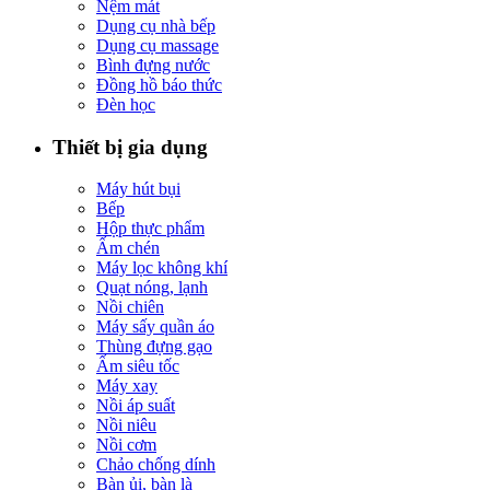
Nệm mát
Dụng cụ nhà bếp
Dụng cụ massage
Bình đựng nước
Đồng hồ báo thức
Đèn học
Thiết bị gia dụng
Máy hút bụi
Bếp
Hộp thực phẩm
Ấm chén
Máy lọc không khí
Quạt nóng, lạnh
Nồi chiên
Máy sấy quần áo
Thùng đựng gạo
Ấm siêu tốc
Máy xay
Nồi áp suất
Nồi niêu
Nồi cơm
Chảo chống dính
Bàn ủi, bàn là