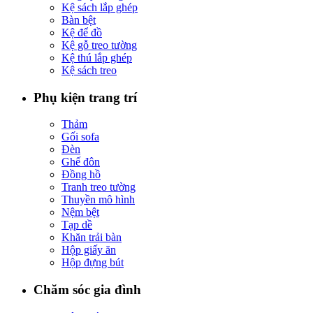
Kệ sách lắp ghép
Bàn bệt
Kệ để đồ
Kệ gỗ treo tường
Kệ thú lắp ghép
Kệ sách treo
Phụ kiện trang trí
Thảm
Gối sofa
Đèn
Ghế đôn
Đồng hồ
Tranh treo tường
Thuyền mô hình
Nệm bệt
Tạp dề
Khăn trải bàn
Hộp giấy ăn
Hộp đựng bút
Chăm sóc gia đình