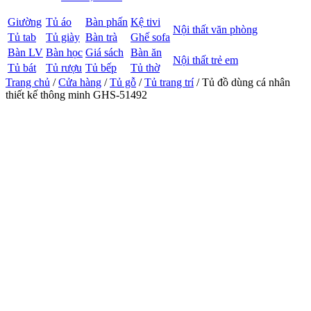
Giường
Tủ áo
Bàn phấn
Kệ tivi
Nội thất văn phòng
Tủ tab
Tủ giày
Bàn trà
Ghế sofa
Bàn LV
Bàn học
Giá sách
Bàn ăn
Nội thất trẻ em
Tủ bát
Tủ rượu
Tủ bếp
Tủ thờ
Trang chủ
/
Cửa hàng
/
Tủ gỗ
/
Tủ trang trí
/ Tủ đồ dùng cá nhân
thiết kế thông minh GHS-51492