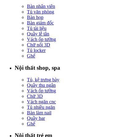
Bàn nhân viên
Tủ văn phòng
Bàn họp
Bàn giám đốc
Tủ tài liệu
Quầy lễ tân
Vách ốp tường
Chữ nổi 3D
Tủ locker
Ghế
Nội thất shop, spa
Tủ, kệ trưng bày
Quầy thu ngân
Vách ốp tường
Chữ 3D
Vách ngăn cnc
Tủ nhiều ngăn
Bàn làm nail
Quầy bar
Ghế
Nội thất trẻ em