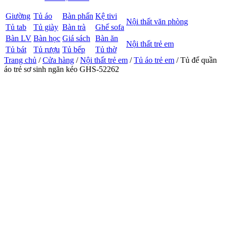
Giường
Tủ áo
Bàn phấn
Kệ tivi
Nội thất văn phòng
Tủ tab
Tủ giày
Bàn trà
Ghế sofa
Bàn LV
Bàn học
Giá sách
Bàn ăn
Nội thất trẻ em
Tủ bát
Tủ rượu
Tủ bếp
Tủ thờ
Trang chủ
/
Cửa hàng
/
Nội thất trẻ em
/
Tủ áo trẻ em
/ Tủ để quần
áo trẻ sơ sinh ngăn kéo GHS-52262