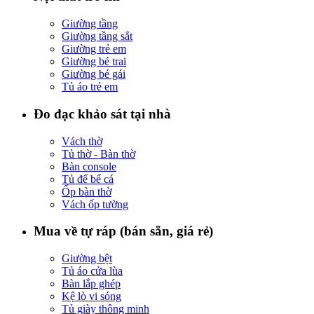
Giường tầng
Giường tầng sắt
Giường trẻ em
Giường bé trai
Giường bé gái
Tủ áo trẻ em
Đo đạc khảo sát tại nhà
Vách thờ
Tủ thờ - Bàn thờ
Bàn console
Tủ để bể cá
Ốp bàn thờ
Vách ốp tường
Mua về tự ráp (bán sẵn, giá rẻ)
Giường bệt
Tủ áo cửa lùa
Bàn lắp ghép
Kệ lò vi sóng
Tủ giày thông minh