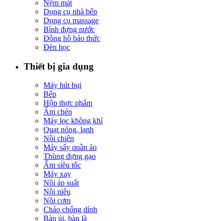
Nệm mát
Dụng cụ nhà bếp
Dụng cụ massage
Bình đựng nước
Đồng hồ báo thức
Đèn học
Thiết bị gia dụng
Máy hút bụi
Bếp
Hộp thực phẩm
Ấm chén
Máy lọc không khí
Quạt nóng, lạnh
Nồi chiên
Máy sấy quần áo
Thùng đựng gạo
Ấm siêu tốc
Máy xay
Nồi áp suất
Nồi niêu
Nồi cơm
Chảo chống dính
Bàn ủi, bàn là