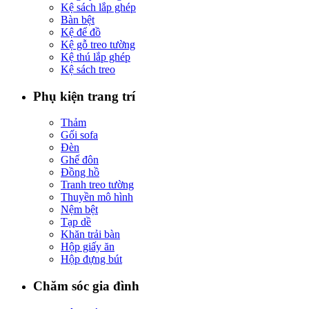
Kệ sách lắp ghép
Bàn bệt
Kệ để đồ
Kệ gỗ treo tường
Kệ thú lắp ghép
Kệ sách treo
Phụ kiện trang trí
Thảm
Gối sofa
Đèn
Ghế đôn
Đồng hồ
Tranh treo tường
Thuyền mô hình
Nệm bệt
Tạp dề
Khăn trải bàn
Hộp giấy ăn
Hộp đựng bút
Chăm sóc gia đình