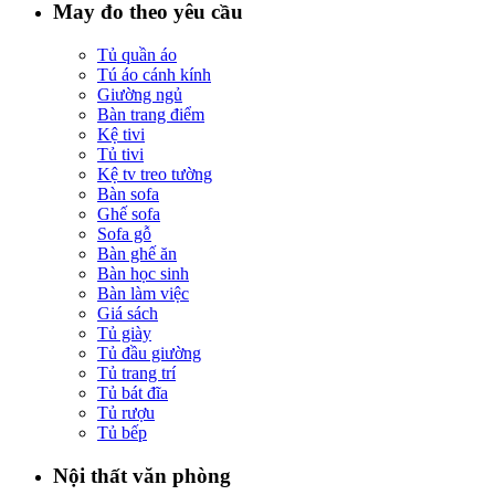
May đo theo yêu cầu
Tủ quần áo
Tú áo cánh kính
Giường ngủ
Bàn trang điểm
Kệ tivi
Tủ tivi
Kệ tv treo tường
Bàn sofa
Ghế sofa
Sofa gỗ
Bàn ghế ăn
Bàn học sinh
Bàn làm việc
Giá sách
Tủ giày
Tủ đầu giường
Tủ trang trí
Tủ bát đĩa
Tủ rượu
Tủ bếp
Nội thất văn phòng