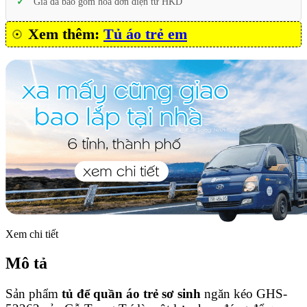
Giá đã bao gồm hóa đơn điện tử HKD
Xem thêm:
Tủ áo trẻ em
Xem chi tiết
Mô tả
Sản phẩm
tủ để quần áo trẻ sơ sinh
ngăn kéo GHS-