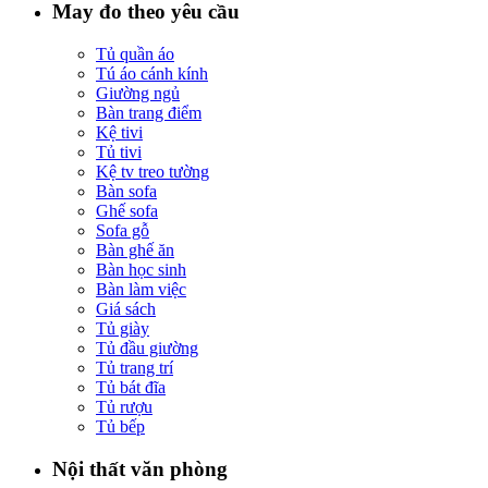
May đo theo yêu cầu
Tủ quần áo
Tú áo cánh kính
Giường ngủ
Bàn trang điểm
Kệ tivi
Tủ tivi
Kệ tv treo tường
Bàn sofa
Ghế sofa
Sofa gỗ
Bàn ghế ăn
Bàn học sinh
Bàn làm việc
Giá sách
Tủ giày
Tủ đầu giường
Tủ trang trí
Tủ bát đĩa
Tủ rượu
Tủ bếp
Nội thất văn phòng