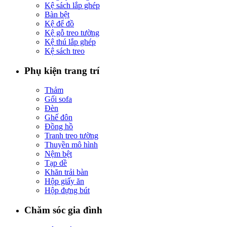
Kệ sách lắp ghép
Bàn bệt
Kệ để đồ
Kệ gỗ treo tường
Kệ thú lắp ghép
Kệ sách treo
Phụ kiện trang trí
Thảm
Gối sofa
Đèn
Ghế đôn
Đồng hồ
Tranh treo tường
Thuyền mô hình
Nệm bệt
Tạp dề
Khăn trải bàn
Hộp giấy ăn
Hộp đựng bút
Chăm sóc gia đình