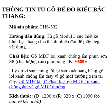
THÔNG TIN TỦ GỖ ĐỂ ĐỒ KIỂU BẬC
THANG:
Mã sản phẩm
: GHS-532
Hướng dẫn dùng:
Tủ gỗ Modul 3 cục thiết kế
hình bậc thang chia thành nhiều đợt để giầy dép,
vật dụng…
Chất liệu:
Gỗ MDF lõi xanh chống ẩm phun sơn
S8 (chất lượng cao) phủ bóng 2K.
. Lý do vì sao chúng tôi lại sản xuất hàng bằng gỗ
lõi xanh chống ẩm thay vì gỗ mdf thường xem tại
đây:
Gỗ MDF là gì? Phân biệt gỗ MDF lõi xanh
chống ẩm và gỗ MDF thường
Kích thước:
(D) 1200 x (R) 320 x (C) 1090
(có
bản vẽ bên dưới)