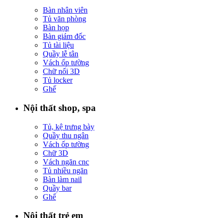
Bàn nhân viên
Tủ văn phòng
Bàn họp
Bàn giám đốc
Tủ tài liệu
Quầy lễ tân
Vách ốp tường
Chữ nổi 3D
Tủ locker
Ghế
Nội thất shop, spa
Tủ, kệ trưng bày
Quầy thu ngân
Vách ốp tường
Chữ 3D
Vách ngăn cnc
Tủ nhiều ngăn
Bàn làm nail
Quầy bar
Ghế
Nội thất trẻ em