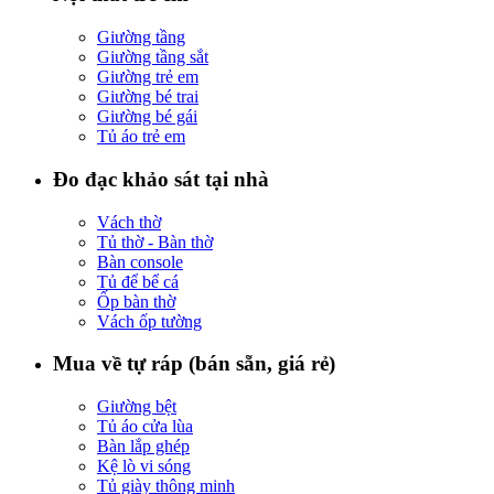
Giường tầng
Giường tầng sắt
Giường trẻ em
Giường bé trai
Giường bé gái
Tủ áo trẻ em
Đo đạc khảo sát tại nhà
Vách thờ
Tủ thờ - Bàn thờ
Bàn console
Tủ để bể cá
Ốp bàn thờ
Vách ốp tường
Mua về tự ráp (bán sẵn, giá rẻ)
Giường bệt
Tủ áo cửa lùa
Bàn lắp ghép
Kệ lò vi sóng
Tủ giày thông minh