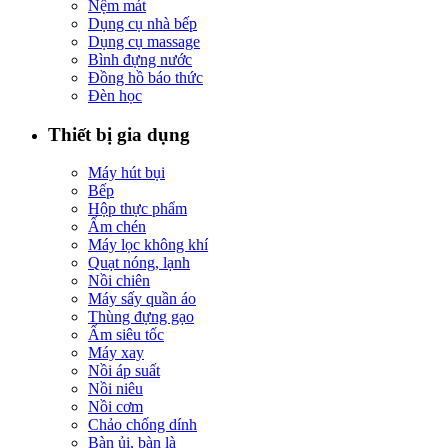
Nệm mát
Dụng cụ nhà bếp
Dụng cụ massage
Bình đựng nước
Đồng hồ báo thức
Đèn học
Thiết bị gia dụng
Máy hút bụi
Bếp
Hộp thực phẩm
Ấm chén
Máy lọc không khí
Quạt nóng, lạnh
Nồi chiên
Máy sấy quần áo
Thùng đựng gạo
Ấm siêu tốc
Máy xay
Nồi áp suất
Nồi niêu
Nồi cơm
Chảo chống dính
Bàn ủi, bàn là