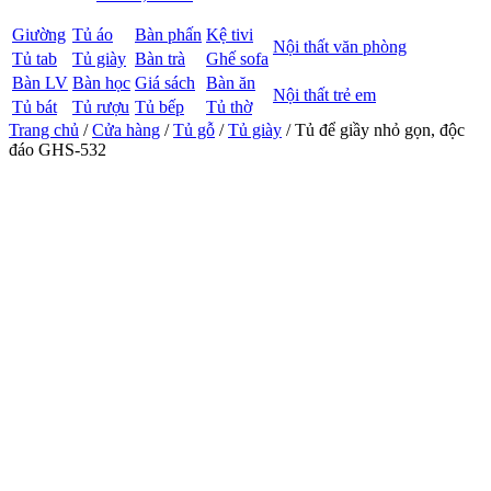
Giường
Tủ áo
Bàn phấn
Kệ tivi
Nội thất văn phòng
Tủ tab
Tủ giày
Bàn trà
Ghế sofa
Bàn LV
Bàn học
Giá sách
Bàn ăn
Nội thất trẻ em
Tủ bát
Tủ rượu
Tủ bếp
Tủ thờ
Trang chủ
/
Cửa hàng
/
Tủ gỗ
/
Tủ giày
/ Tủ để giầy nhỏ gọn, độc
đáo GHS-532