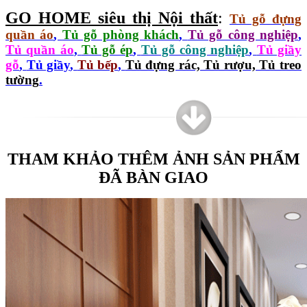
GO HOME siêu thị Nội thất
:
Tủ gỗ đựng
quần áo
,
Tủ gỗ phòng khách
,
Tủ gỗ công nghiệp
,
Tủ quần áo
,
Tủ gỗ ép
,
Tủ gỗ công nghiệp
,
Tủ giầy
gỗ
,
Tủ giầy
,
Tủ bếp
,
Tủ đựng rác, Tủ rượu, Tủ treo
tường
.
THAM KHẢO THÊM ẢNH SẢN PHẨM
ĐÃ BÀN GIAO