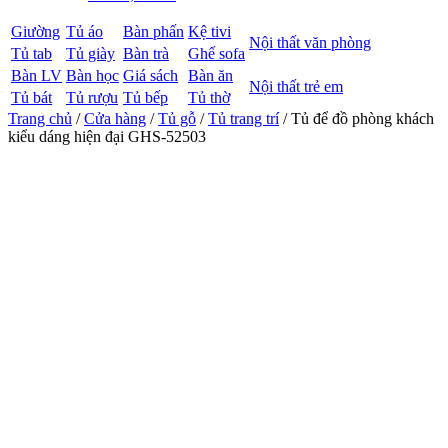
Giường
Tủ áo
Bàn phấn
Kệ tivi
Nội thất văn phòng
Tủ tab
Tủ giày
Bàn trà
Ghế sofa
Bàn LV
Bàn học
Giá sách
Bàn ăn
Nội thất trẻ em
Tủ bát
Tủ rượu
Tủ bếp
Tủ thờ
Trang chủ
/
Cửa hàng
/
Tủ gỗ
/
Tủ trang trí
/ Tủ để đồ phòng khách
kiểu dáng hiện đại GHS-52503