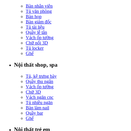
Bàn nhân viên
Tủ văn phòng
Bàn họp
Bàn giám đốc
Tủ tài liệu
Quầy lễ tân
Vách ốp tường
Chữ nổi 3D
Tủ locker
Ghế
Nội thất shop, spa
Tủ, kệ trưng bày
Quầy thu ngân
Vách ốp tường
Chữ 3D
Vách ngăn cnc
Tủ nhiều ngăn
Bàn làm nail
Quầy bar
Ghế
Nội thất trẻ em