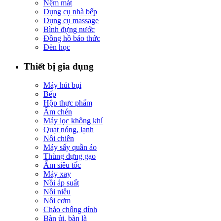
Nệm mát
Dụng cụ nhà bếp
Dụng cụ massage
Bình đựng nước
Đồng hồ báo thức
Đèn học
Thiết bị gia dụng
Máy hút bụi
Bếp
Hộp thực phẩm
Ấm chén
Máy lọc không khí
Quạt nóng, lạnh
Nồi chiên
Máy sấy quần áo
Thùng đựng gạo
Ấm siêu tốc
Máy xay
Nồi áp suất
Nồi niêu
Nồi cơm
Chảo chống dính
Bàn ủi, bàn là