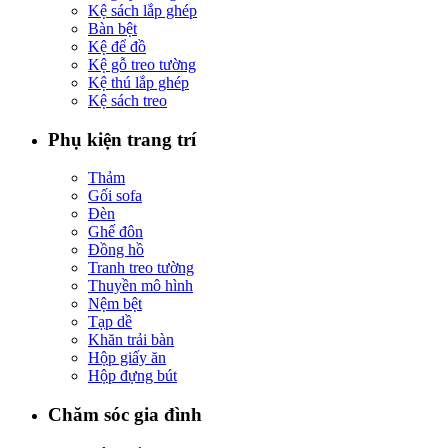
Kệ sách lắp ghép
Bàn bệt
Kệ để đồ
Kệ gỗ treo tường
Kệ thú lắp ghép
Kệ sách treo
Phụ kiện trang trí
Thảm
Gối sofa
Đèn
Ghế đôn
Đồng hồ
Tranh treo tường
Thuyền mô hình
Nệm bệt
Tạp dề
Khăn trải bàn
Hộp giấy ăn
Hộp đựng bút
Chăm sóc gia đình