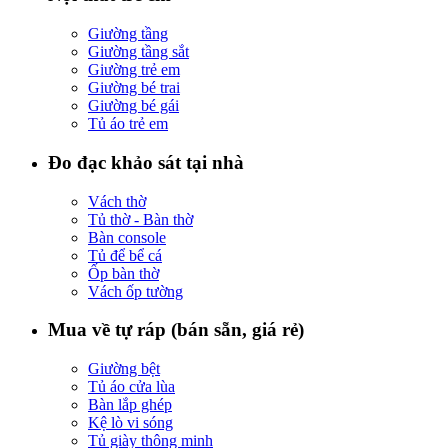
Giường tầng
Giường tầng sắt
Giường trẻ em
Giường bé trai
Giường bé gái
Tủ áo trẻ em
Đo đạc khảo sát tại nhà
Vách thờ
Tủ thờ - Bàn thờ
Bàn console
Tủ để bể cá
Ốp bàn thờ
Vách ốp tường
Mua về tự ráp (bán sẵn, giá rẻ)
Giường bệt
Tủ áo cửa lùa
Bàn lắp ghép
Kệ lò vi sóng
Tủ giày thông minh