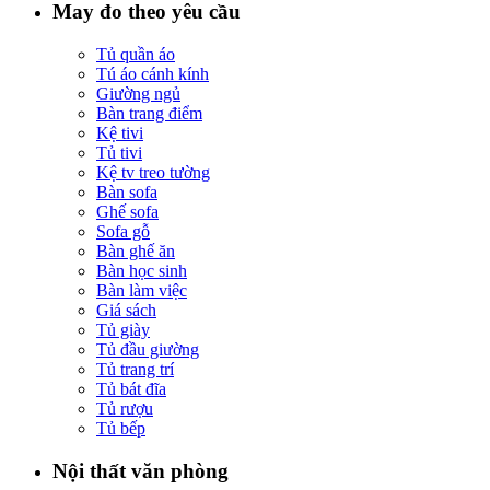
May đo theo yêu cầu
Tủ quần áo
Tú áo cánh kính
Giường ngủ
Bàn trang điểm
Kệ tivi
Tủ tivi
Kệ tv treo tường
Bàn sofa
Ghế sofa
Sofa gỗ
Bàn ghế ăn
Bàn học sinh
Bàn làm việc
Giá sách
Tủ giày
Tủ đầu giường
Tủ trang trí
Tủ bát đĩa
Tủ rượu
Tủ bếp
Nội thất văn phòng