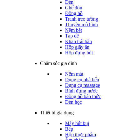
Đèn
Ghế đôn
Đồng hồ
Tranh treo tường
Thuyền mô hình
Nệm bệt
Tạp dề
Khăn trải bàn
Hộp giấy ăn
Hộp đựng bút
Chăm sóc gia đình
Nệm mát
Dụng cụ nhà bếp
Dụng cụ massage
Bình đựng nước
Đồng hồ báo thức
Đèn học
Thiết bị gia dụng
Máy hút bụi
Bếp
Hộp thực phẩm