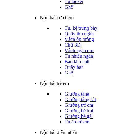
Tủ locker
Ghế
Nội thất cửa tiệm
Tủ, kệ trưng bày
Quầy thu ngân
Vách ốp tường
Chữ 3D
Vách ngăn cnc
Tủ nhiều ngăn
Bàn làm nail
Quầy bar
Ghế
Nội thất trẻ em
Giường tầng
Giường tầng sắt
Giường trẻ em
Giường bé trai
Giường bé gái
Tủ áo trẻ em
Nội thất điểm nhấn