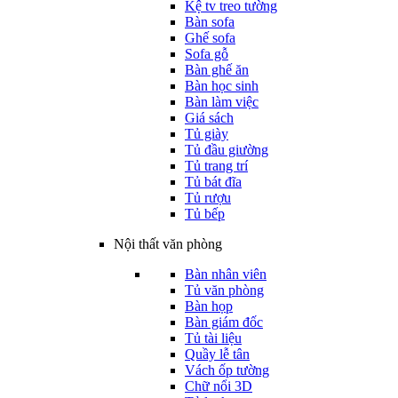
Kệ tv treo tường
Bàn sofa
Ghế sofa
Sofa gỗ
Bàn ghế ăn
Bàn học sinh
Bàn làm việc
Giá sách
Tủ giày
Tủ đầu giường
Tủ trang trí
Tủ bát đĩa
Tủ rượu
Tủ bếp
Nội thất văn phòng
Bàn nhân viên
Tủ văn phòng
Bàn họp
Bàn giám đốc
Tủ tài liệu
Quầy lễ tân
Vách ốp tường
Chữ nổi 3D