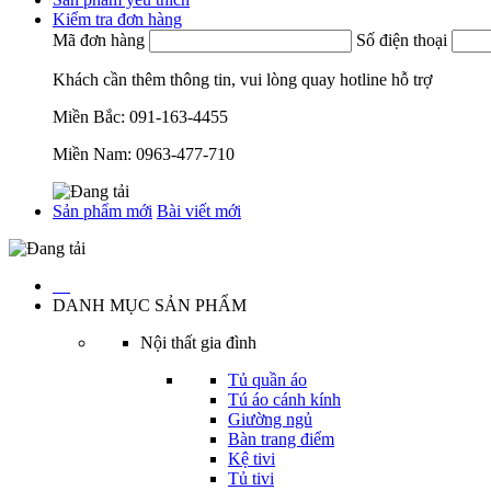
Kiểm tra đơn hàng
Mã đơn hàng
Số điện thoại
Khách cần thêm thông tin, vui lòng quay hotline hỗ trợ
Miền Bắc:
091-163-4455
Miền Nam:
0963-477-710
Sản phẩm mới
Bài viết mới
…
DANH MỤC SẢN PHẨM
Nội thất gia đình
Tủ quần áo
Tú áo cánh kính
Giường ngủ
Bàn trang điểm
Kệ tivi
Tủ tivi