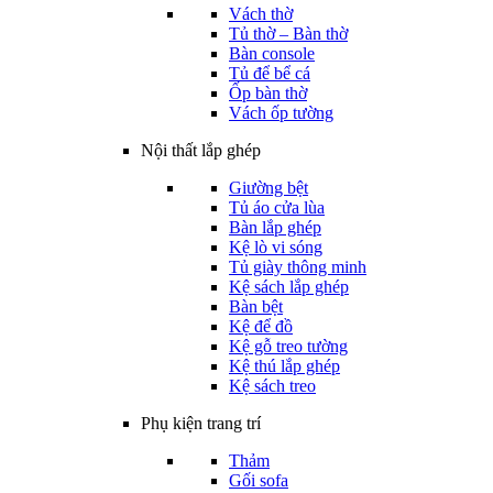
Vách thờ
Tủ thờ – Bàn thờ
Bàn console
Tủ để bể cá
Ốp bàn thờ
Vách ốp tường
Nội thất lắp ghép
Giường bệt
Tủ áo cửa lùa
Bàn lắp ghép
Kệ lò vi sóng
Tủ giày thông minh
Kệ sách lắp ghép
Bàn bệt
Kệ để đồ
Kệ gỗ treo tường
Kệ thú lắp ghép
Kệ sách treo
Phụ kiện trang trí
Thảm
Gối sofa