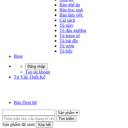
Bàn ghế ăn
Bàn học sinh
Bàn làm việc
Giá sách
Tủ giày
Tủ đầu giường
Tủ trang trí
Tủ bát đĩa
Tủ rượu
Tủ bếp
Blog
Đăng nhập
Tạo tài khoản
Tư Vấn Thiết Kế
Bão Deal 0đ
Tìm kiếm
Sản phẩm đã xem
Xóa hết