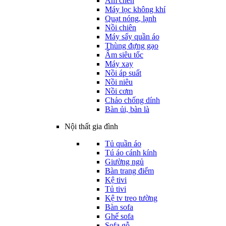
Ấm chén
Máy lọc không khí
Quạt nóng, lạnh
Nồi chiên
Máy sấy quần áo
Thùng đựng gạo
Ấm siêu tốc
Máy xay
Nồi áp suất
Nồi niêu
Nồi cơm
Chảo chống dính
Bàn ủi, bàn là
Nội thất gia đình
Tủ quần áo
Tú áo cánh kính
Giường ngủ
Bàn trang điểm
Kệ tivi
Tủ tivi
Kệ tv treo tường
Bàn sofa
Ghế sofa
Sofa gỗ