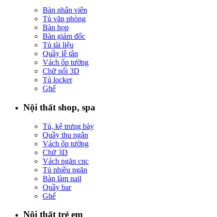
Bàn nhân viên
Tủ văn phòng
Bàn họp
Bàn giám đốc
Tủ tài liệu
Quầy lễ tân
Vách ốp tường
Chữ nổi 3D
Tủ locker
Ghế
Nội thất shop, spa
Tủ, kệ trưng bày
Quầy thu ngân
Vách ốp tường
Chữ 3D
Vách ngăn cnc
Tủ nhiều ngăn
Bàn làm nail
Quầy bar
Ghế
Nội thất trẻ em