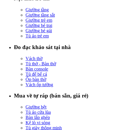
Giường tầng
Giường tầng sắt
Giường trẻ em
Giường bé trai
Giường bé gái
Tủ áo trẻ em
Đo đạc khảo sát tại nhà
Vách thờ
Tủ thờ - Bàn thờ
Bàn console
Tủ để bể cá
Ốp bàn thờ
Vách ốp tường
Mua về tự ráp (bán sẵn, giá rẻ)
Giường bệt
Tủ áo cửa lùa
Bàn lắp ghép
Kệ lò vi sóng
Tủ giày thông minh