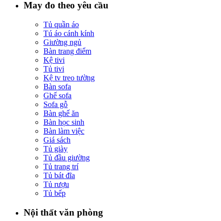
May đo theo yêu cầu
Tủ quần áo
Tú áo cánh kính
Giường ngủ
Bàn trang điểm
Kệ tivi
Tủ tivi
Kệ tv treo tường
Bàn sofa
Ghế sofa
Sofa gỗ
Bàn ghế ăn
Bàn học sinh
Bàn làm việc
Giá sách
Tủ giày
Tủ đầu giường
Tủ trang trí
Tủ bát đĩa
Tủ rượu
Tủ bếp
Nội thất văn phòng