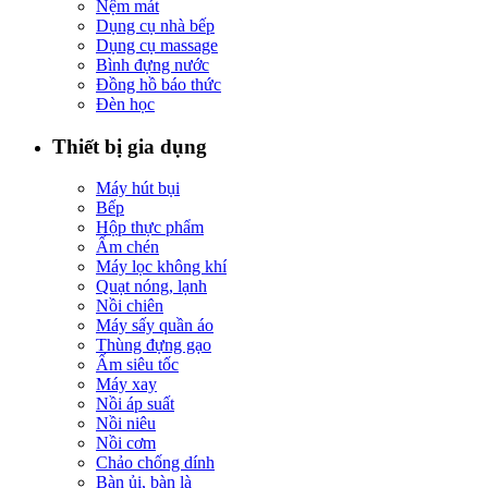
Nệm mát
Dụng cụ nhà bếp
Dụng cụ massage
Bình đựng nước
Đồng hồ báo thức
Đèn học
Thiết bị gia dụng
Máy hút bụi
Bếp
Hộp thực phẩm
Ấm chén
Máy lọc không khí
Quạt nóng, lạnh
Nồi chiên
Máy sấy quần áo
Thùng đựng gạo
Ấm siêu tốc
Máy xay
Nồi áp suất
Nồi niêu
Nồi cơm
Chảo chống dính
Bàn ủi, bàn là