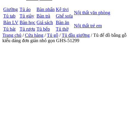
Giường
Tủ áo
Bàn phấn
Kệ tivi
Nội thất văn phòng
Tủ tab
Tủ giày
Bàn trà
Ghế sofa
Bàn LV
Bàn học
Giá sách
Bàn ăn
Nội thất trẻ em
Tủ bát
Tủ rượu
Tủ bếp
Tủ thờ
Trang chủ
/
Cửa hàng
/
Tủ gỗ
/
Tủ đầu giường
/ Tủ để đồ bằng gỗ
kiểu dáng đơn giản nhỏ gọn GHS-51299