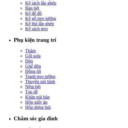
Kệ sách lắp ghép
Bàn bệt
Kệ để đồ
Kệ gỗ treo tường
Kệ thú lắp ghép
Kệ sách treo
Phụ kiện trang trí
Thảm
Gối sofa
Đèn
Ghế đôn
Đồng hồ
Tranh treo tường
Thuyền mô hình
Nệm bệt
Tạp dề
Khăn trải bàn
Hộp giấy ăn
Hộp đựng bút
Chăm sóc gia đình