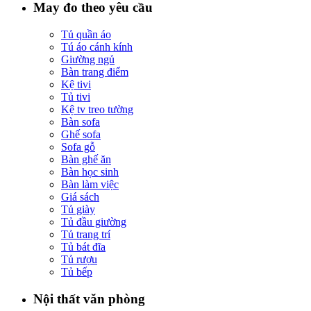
May đo theo yêu cầu
Tủ quần áo
Tú áo cánh kính
Giường ngủ
Bàn trang điểm
Kệ tivi
Tủ tivi
Kệ tv treo tường
Bàn sofa
Ghế sofa
Sofa gỗ
Bàn ghế ăn
Bàn học sinh
Bàn làm việc
Giá sách
Tủ giày
Tủ đầu giường
Tủ trang trí
Tủ bát đĩa
Tủ rượu
Tủ bếp
Nội thất văn phòng