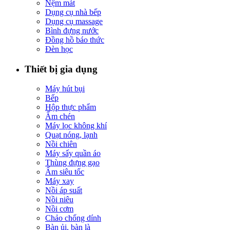
Nệm mát
Dụng cụ nhà bếp
Dụng cụ massage
Bình đựng nước
Đồng hồ báo thức
Đèn học
Thiết bị gia dụng
Máy hút bụi
Bếp
Hộp thực phẩm
Ấm chén
Máy lọc không khí
Quạt nóng, lạnh
Nồi chiên
Máy sấy quần áo
Thùng đựng gạo
Ấm siêu tốc
Máy xay
Nồi áp suất
Nồi niêu
Nồi cơm
Chảo chống dính
Bàn ủi, bàn là