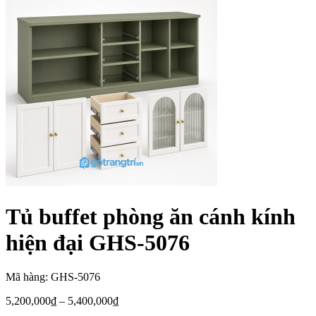
Tủ buffet phòng ăn cánh kính
hiện đại GHS-5076
Mã hàng: GHS-5076
5,200,000
₫
–
5,400,000
₫