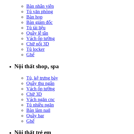
Bàn nhân viên
Tủ văn phòng
Bàn họp
Bàn giám đốc
Tủ tài liệu
Quầy lễ tân
Vách ốp tường
Chữ nổi 3D
Tủ locker
Ghế
Nội thất shop, spa
Tủ, kệ trưng bày
Quầy thu ngân
Vách ốp tường
Chữ 3D
Vách ngăn cnc
Tủ nhiều ngăn
Bàn làm nail
Quầy bar
Ghế
Nội thất trẻ em