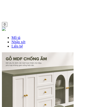
0
Mô tả
Nhận xét
Liên hệ