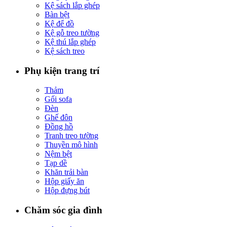
Kệ sách lắp ghép
Bàn bệt
Kệ để đồ
Kệ gỗ treo tường
Kệ thú lắp ghép
Kệ sách treo
Phụ kiện trang trí
Thảm
Gối sofa
Đèn
Ghế đôn
Đồng hồ
Tranh treo tường
Thuyền mô hình
Nệm bệt
Tạp dề
Khăn trải bàn
Hộp giấy ăn
Hộp đựng bút
Chăm sóc gia đình