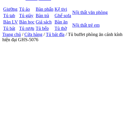
Giường
Tủ áo
Bàn phấn
Kệ tivi
Nội thất văn phòng
Tủ tab
Tủ giày
Bàn trà
Ghế sofa
Bàn LV
Bàn học
Giá sách
Bàn ăn
Nội thất trẻ em
Tủ bát
Tủ rượu
Tủ bếp
Tủ thờ
Trang chủ
/
Cửa hàng
/
Tủ bát đĩa
/ Tủ buffet phòng ăn cánh kính
hiện đại GHS-5076