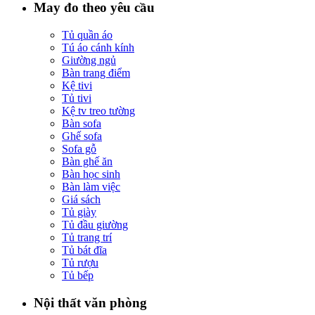
May đo theo yêu cầu
Tủ quần áo
Tú áo cánh kính
Giường ngủ
Bàn trang điểm
Kệ tivi
Tủ tivi
Kệ tv treo tường
Bàn sofa
Ghế sofa
Sofa gỗ
Bàn ghế ăn
Bàn học sinh
Bàn làm việc
Giá sách
Tủ giày
Tủ đầu giường
Tủ trang trí
Tủ bát đĩa
Tủ rượu
Tủ bếp
Nội thất văn phòng