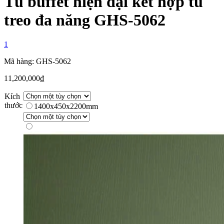
Tủ buffet hiện đại kết hợp tủ
treo đa năng GHS-5062
1
Mã hàng: GHS-5062
11,200,000
₫
Kích
thước
1400x450x2200mm