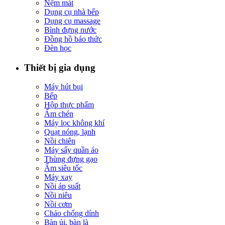
Nệm mát
Dụng cụ nhà bếp
Dụng cụ massage
Bình đựng nước
Đồng hồ báo thức
Đèn học
Thiết bị gia dụng
Máy hút bụi
Bếp
Hộp thực phẩm
Ấm chén
Máy lọc không khí
Quạt nóng, lạnh
Nồi chiên
Máy sấy quần áo
Thùng đựng gạo
Ấm siêu tốc
Máy xay
Nồi áp suất
Nồi niêu
Nồi cơm
Chảo chống dính
Bàn ủi, bàn là