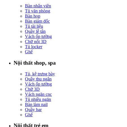
Bàn nhân viên
Tủ văn phòng
Bàn họp
Bàn giám đốc
Tủ tài liệu
Quầy lễ tân
Vách ốp tường
Chữ nổi 3D
Tủ locker
Ghế
Nội thất shop, spa
Tủ, kệ trưng bày
Quầy thu ngân
Vách ốp tường
Chữ 3D
Vách ngăn cnc
Tủ nhiều ngăn
Bàn làm nail
Quầy bar
Ghế
Nội thất trẻ em