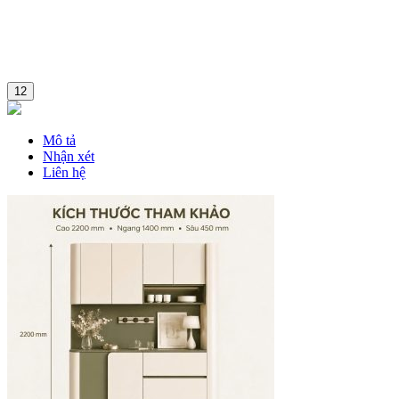
12
Mô tả
Nhận xét
Liên hệ