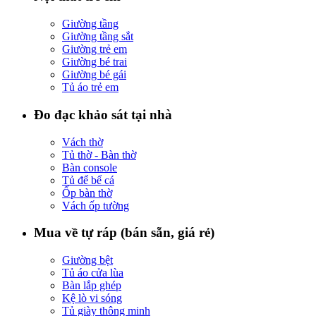
Giường tầng
Giường tầng sắt
Giường trẻ em
Giường bé trai
Giường bé gái
Tủ áo trẻ em
Đo đạc khảo sát tại nhà
Vách thờ
Tủ thờ - Bàn thờ
Bàn console
Tủ để bể cá
Ốp bàn thờ
Vách ốp tường
Mua về tự ráp (bán sẵn, giá rẻ)
Giường bệt
Tủ áo cửa lùa
Bàn lắp ghép
Kệ lò vi sóng
Tủ giày thông minh