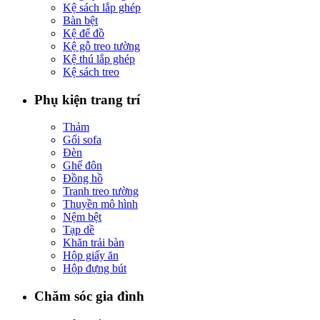
Kệ sách lắp ghép
Bàn bệt
Kệ để đồ
Kệ gỗ treo tường
Kệ thú lắp ghép
Kệ sách treo
Phụ kiện trang trí
Thảm
Gối sofa
Đèn
Ghế đôn
Đồng hồ
Tranh treo tường
Thuyền mô hình
Nệm bệt
Tạp dề
Khăn trải bàn
Hộp giấy ăn
Hộp đựng bút
Chăm sóc gia đình