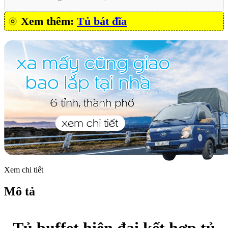
Xem thêm:
Tủ bát đĩa
Xem chi tiết
Mô tả
Tủ buffet hiện đại kết hợp tủ