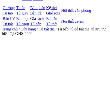
Giường
Tủ áo
Bàn phấn
Kệ tivi
Nội thất văn phòng
Tủ tab
Tủ giày
Bàn trà
Ghế sofa
Bàn LV
Bàn học
Giá sách
Bàn ăn
Nội thất trẻ em
Tủ bát
Tủ rượu
Tủ bếp
Tủ thờ
Trang chủ
/
Cửa hàng
/
Tủ bát đĩa
/ Tủ bếp, tủ để bát đĩa, tủ lưu trữ
hiện đại GHS-5446