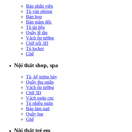
Bàn nhân viên
Tủ văn phòng
Bàn họp
Bàn giám đốc
Tủ tài liệu
Quầy lễ tân
Vách ốp tường
Chữ nổi 3D
Tủ locker
Ghế
Nội thất shop, spa
Tủ, kệ trưng bày
Quầy thu ngân
Vách ốp tường
Chữ 3D
Vách ngăn cnc
Tủ nhiều ngăn
Bàn làm nail
Quầy bar
Ghế
Nội thất trẻ em