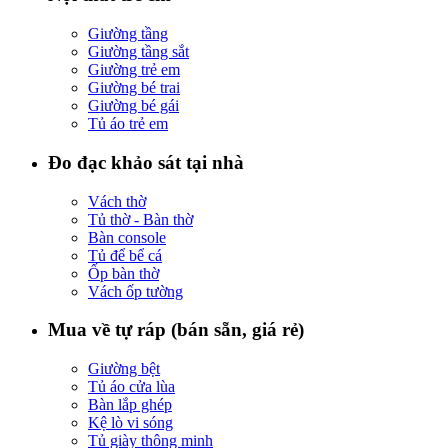
Giường tầng
Giường tầng sắt
Giường trẻ em
Giường bé trai
Giường bé gái
Tủ áo trẻ em
Đo đạc khảo sát tại nhà
Vách thờ
Tủ thờ - Bàn thờ
Bàn console
Tủ để bể cá
Ốp bàn thờ
Vách ốp tường
Mua về tự ráp (bán sẵn, giá rẻ)
Giường bệt
Tủ áo cửa lùa
Bàn lắp ghép
Kệ lò vi sóng
Tủ giày thông minh