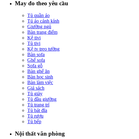
May đo theo yêu cầu
Tủ quần áo
Tú áo cánh kính
Giường ngủ
Bàn trang điểm
Kệ tivi
Tủ tivi
Kệ tv treo tường
Bàn sofa
Ghế sofa
Sofa gỗ
Bàn ghế ăn
Bàn học sinh
Bàn làm việc
Giá sách
Tủ giày
Tủ đầu giường
Tủ trang trí
Tủ bát đĩa
Tủ rượu
Tủ bếp
Nội thất văn phòng