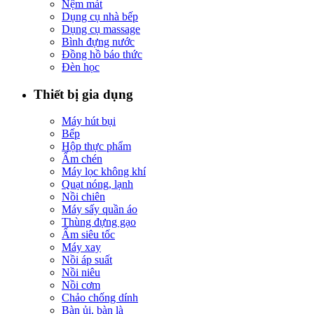
Nệm mát
Dụng cụ nhà bếp
Dụng cụ massage
Bình đựng nước
Đồng hồ báo thức
Đèn học
Thiết bị gia dụng
Máy hút bụi
Bếp
Hộp thực phẩm
Ấm chén
Máy lọc không khí
Quạt nóng, lạnh
Nồi chiên
Máy sấy quần áo
Thùng đựng gạo
Ấm siêu tốc
Máy xay
Nồi áp suất
Nồi niêu
Nồi cơm
Chảo chống dính
Bàn ủi, bàn là