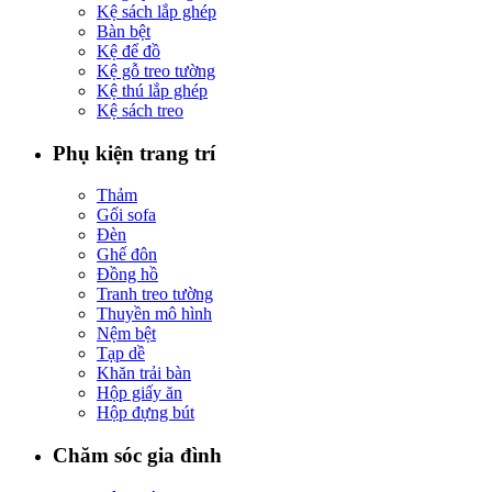
Kệ sách lắp ghép
Bàn bệt
Kệ để đồ
Kệ gỗ treo tường
Kệ thú lắp ghép
Kệ sách treo
Phụ kiện trang trí
Thảm
Gối sofa
Đèn
Ghế đôn
Đồng hồ
Tranh treo tường
Thuyền mô hình
Nệm bệt
Tạp dề
Khăn trải bàn
Hộp giấy ăn
Hộp đựng bút
Chăm sóc gia đình