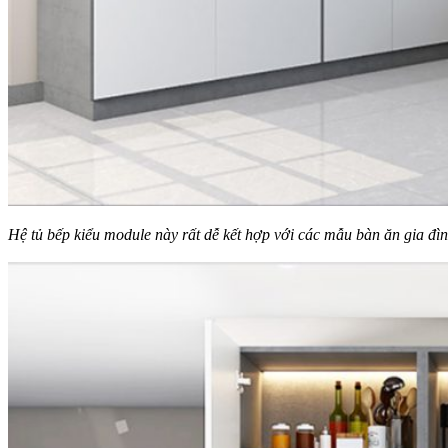
Hệ tủ bếp kiểu module này rất dễ kết hợp với các mẫu bàn ăn gia đì