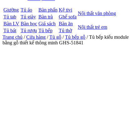
Giường
Tủ áo
Bàn phấn
Kệ tivi
Nội thất văn phòng
Tủ tab
Tủ giày
Bàn trà
Ghế sofa
Bàn LV
Bàn học
Giá sách
Bàn ăn
Nội thất trẻ em
Tủ bát
Tủ rượu
Tủ bếp
Tủ thờ
Trang chủ
/
Cửa hàng
/
Tủ gỗ
/
Tủ bếp gỗ
/ Tủ bếp kiểu module
bằng gỗ thiết kế thông minh GHS-51841