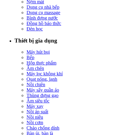
Nệm mát
Dụng cụ nhà bếp
Dụng cụ massage
Bình đựng nước
Đồng hồ báo thức
Đèn học
Thiết bị gia dụng
Máy hút bụi
Bếp
Hộp thực phẩm
Ấm chén
Máy lọc không khí
Quạt nóng, lạnh
Nồi chiên
Máy sấy quần áo
Thùng đựng gạo
Ấm siêu tốc
Máy xay
Nồi áp suất
Nồi niêu
Nồi cơm
Chảo chống dính
Bàn ủi, bàn là