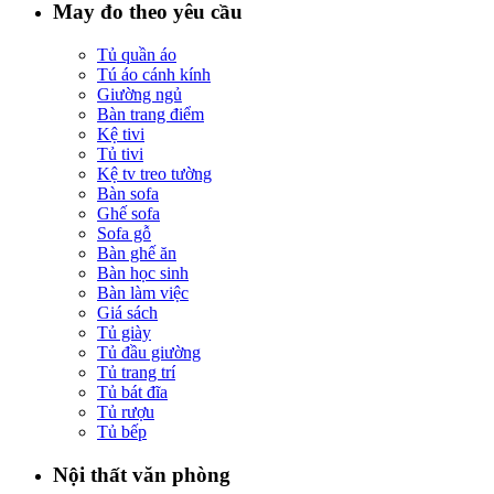
May đo theo yêu cầu
Tủ quần áo
Tú áo cánh kính
Giường ngủ
Bàn trang điểm
Kệ tivi
Tủ tivi
Kệ tv treo tường
Bàn sofa
Ghế sofa
Sofa gỗ
Bàn ghế ăn
Bàn học sinh
Bàn làm việc
Giá sách
Tủ giày
Tủ đầu giường
Tủ trang trí
Tủ bát đĩa
Tủ rượu
Tủ bếp
Nội thất văn phòng