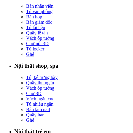
Bàn nhân viên
Tủ văn phòng
Bàn họp
Bàn giám đốc
Tủ tài liệu
Quầy lễ tân
Vách ốp tường
Chữ nổi 3D
Tủ locker
Ghế
Nội thất shop, spa
Tủ, kệ trưng bày
Quầy thu ngân
Vách ốp tường
Chữ 3D
Vách ngăn cnc
Tủ nhiều ngăn
Bàn làm nail
Quầy bar
Ghế
Nội thất trẻ em