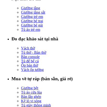
Giường tầng
Giường tầng sắt
Giường trẻ em
Giường bé trai
Giường bé gái
Tủ áo trẻ em
Đo đạc khảo sát tại nhà
Vách thờ
Tủ thờ - Bàn thờ
Bàn console
Tủ để bể cá
Ốp bàn thờ
Vách ốp tường
Mua về tự ráp (bán sẵn, giá rẻ)
Giường bệt
Tủ áo cửa lùa
Bàn lắp ghép
Kệ lò vi sóng
Tủ giày thông minh