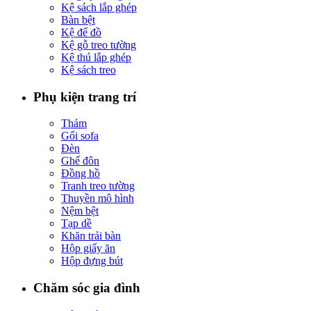
Kệ sách lắp ghép
Bàn bệt
Kệ để đồ
Kệ gỗ treo tường
Kệ thú lắp ghép
Kệ sách treo
Phụ kiện trang trí
Thảm
Gối sofa
Đèn
Ghế đôn
Đồng hồ
Tranh treo tường
Thuyền mô hình
Nệm bệt
Tạp dề
Khăn trải bàn
Hộp giấy ăn
Hộp đựng bút
Chăm sóc gia đình