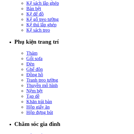
Kệ sách lắp ghép
Bàn bệt
Kệ để đồ
Kệ gỗ treo tường
Kệ thú lắp ghép
Kệ sách treo
Phụ kiện trang trí
Thảm
Gối sofa
Đèn
Ghế đôn
Đồng hồ
Tranh treo tường
Thuyền mô hình
Nệm bệt
Tạp dề
Khăn trải bàn
Hộp giấy ăn
Hộp đựng bút
Chăm sóc gia đình