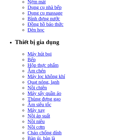
Nệm mát
Dụng cụ nhà bếp
Dụng cụ massage
Bình đựng nước
Đồng hồ báo thức
Đèn học
Thiết bị gia dụng
Máy hút bụi
Bếp
Hộp thực phẩm
Ấm chén
Máy lọc không khí
Quạt nóng, lạnh
Nồi chiên
Máy sấy quần áo
Thùng đựng gạo
Ấm siêu tốc
Máy xay
Nồi áp suất
Nồi niêu
Nồi cơm
Chảo chống dính
Bàn ủi, bàn là