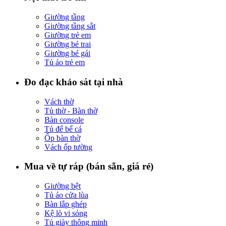
Giường tầng
Giường tầng sắt
Giường trẻ em
Giường bé trai
Giường bé gái
Tủ áo trẻ em
Đo đạc khảo sát tại nhà
Vách thờ
Tủ thờ - Bàn thờ
Bàn console
Tủ để bể cá
Ốp bàn thờ
Vách ốp tường
Mua về tự ráp (bán sẵn, giá rẻ)
Giường bệt
Tủ áo cửa lùa
Bàn lắp ghép
Kệ lò vi sóng
Tủ giày thông minh