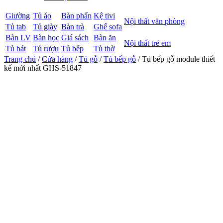
Giường
Tủ áo
Bàn phấn
Kệ tivi
Nội thất văn phòng
Tủ tab
Tủ giày
Bàn trà
Ghế sofa
Bàn LV
Bàn học
Giá sách
Bàn ăn
Nội thất trẻ em
Tủ bát
Tủ rượu
Tủ bếp
Tủ thờ
Trang chủ
/
Cửa hàng
/
Tủ gỗ
/
Tủ bếp gỗ
/ Tủ bếp gỗ module thiết
kế mới nhất GHS-51847