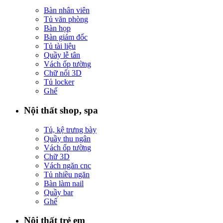
Bàn nhân viên
Tủ văn phòng
Bàn họp
Bàn giám đốc
Tủ tài liệu
Quầy lễ tân
Vách ốp tường
Chữ nổi 3D
Tủ locker
Ghế
Nội thất shop, spa
Tủ, kệ trưng bày
Quầy thu ngân
Vách ốp tường
Chữ 3D
Vách ngăn cnc
Tủ nhiều ngăn
Bàn làm nail
Quầy bar
Ghế
Nội thất trẻ em