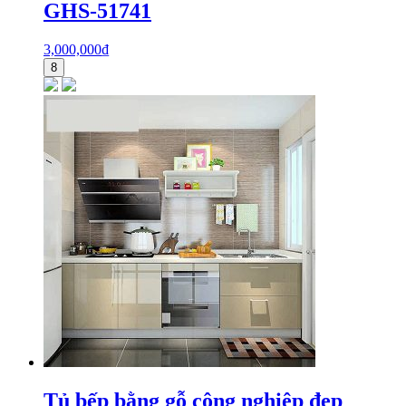
GHS-51741
3,000,000
₫
8
Tủ bếp bằng gỗ công nghiệp đẹp