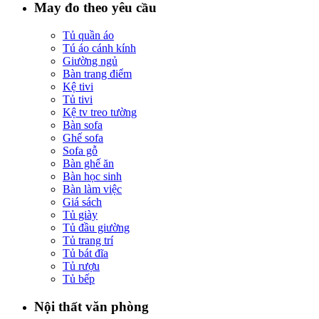
May đo theo yêu cầu
Tủ quần áo
Tú áo cánh kính
Giường ngủ
Bàn trang điểm
Kệ tivi
Tủ tivi
Kệ tv treo tường
Bàn sofa
Ghế sofa
Sofa gỗ
Bàn ghế ăn
Bàn học sinh
Bàn làm việc
Giá sách
Tủ giày
Tủ đầu giường
Tủ trang trí
Tủ bát đĩa
Tủ rượu
Tủ bếp
Nội thất văn phòng