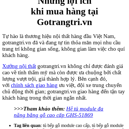
Những lợi ích
khi mua hàng tại
Gotrangtri.vn
Tự hào là thương hiệu nội thất hàng đầu Việt Nam,
gotrangtri.vn đã và đang tự tin thỏa mãn mọi nhu cầu
trang trí không gian sống, không gian làm việc cho quí
khách hàng.
Xưởng nội thất
gotrangtri.vn không chỉ được đánh giá
cao về tính thẩm mỹ mà còn được ưa chuộng bởi chất
lượng vượt trội, giá thành hợp lý. Bên cạnh đó,
v
ới
chính sách giao hàng
ưu việt, đội xe trung chuyển
chủ động thời gian; gotrangtri.vn
giao hàng đến tận tay
khách hàng trong thời gian ngắn nhất.
>>>Tham khảo thêm:
Hệ tủ module đa
năng bằng gỗ cao cấp GHS-51869
Tag liên quan
: tủ bếp gỗ module cao cấp, tủ bếp gỗ module