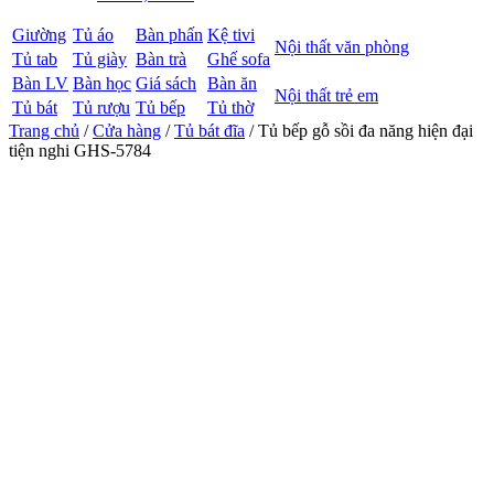
Giường
Tủ áo
Bàn phấn
Kệ tivi
Nội thất văn phòng
Tủ tab
Tủ giày
Bàn trà
Ghế sofa
Bàn LV
Bàn học
Giá sách
Bàn ăn
Nội thất trẻ em
Tủ bát
Tủ rượu
Tủ bếp
Tủ thờ
Trang chủ
/
Cửa hàng
/
Tủ bát đĩa
/ Tủ bếp gỗ sồi đa năng hiện đại
tiện nghi GHS-5784