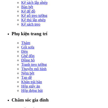
Kệ sách lắp ghép
Bàn bệt
Kệ để đồ
Kệ gỗ treo tường
Kệ thú lắp ghép
Kệ sách treo
Phụ kiện trang trí
Thảm
Gối sofa
Đèn
Ghế đôn
Đồng hồ
Tranh treo tường
Thuyền mô hình
Nệm bệt
Tạp dề
Khăn trải bàn
Hộp giấy ăn
Hộp đựng bút
Chăm sóc gia đình