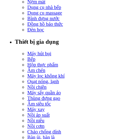
Nệm mát
Dụng cụ nhà bếp
Dụng cụ massage
Bình đựng nước
Đồng hồ báo thức
Đèn học
Thiết bị gia dụng
Máy hút bụi
Bếp
Hộp thực phẩm
Ấm chén
Máy lọc không khí
Quạt nóng, lạnh
Nồi chiên
Máy sấy quần áo
Thùng đựng gạo
Ấm siêu tốc
Máy xay
Nồi áp suất
Nồi niêu
Nồi cơm
Chảo chống dính
Bàn ủi, bàn là