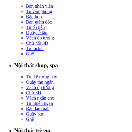
Bàn nhân viên
Tủ văn phòng
Bàn họp
Bàn giám đốc
Tủ tài liệu
Quầy lễ tân
Vách ốp tường
Chữ nổi 3D
Tủ locker
Ghế
Nội thất shop, spa
Tủ, kệ trưng bày
Quầy thu ngân
Vách ốp tường
Chữ 3D
Vách ngăn cnc
Tủ nhiều ngăn
Bàn làm nail
Quầy bar
Ghế
Nội thất trẻ em