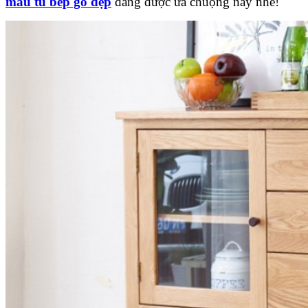
mẫu tủ bếp gỗ đẹp
đang được ưa chuộng này nhé!