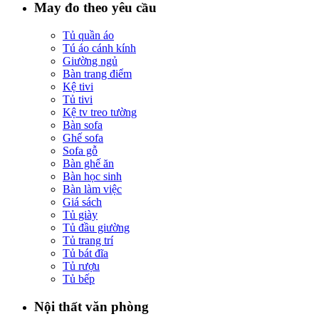
May đo theo yêu cầu
Tủ quần áo
Tú áo cánh kính
Giường ngủ
Bàn trang điểm
Kệ tivi
Tủ tivi
Kệ tv treo tường
Bàn sofa
Ghế sofa
Sofa gỗ
Bàn ghế ăn
Bàn học sinh
Bàn làm việc
Giá sách
Tủ giày
Tủ đầu giường
Tủ trang trí
Tủ bát đĩa
Tủ rượu
Tủ bếp
Nội thất văn phòng