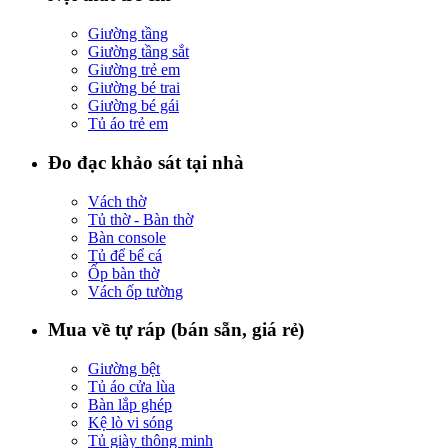
Giường tầng
Giường tầng sắt
Giường trẻ em
Giường bé trai
Giường bé gái
Tủ áo trẻ em
Đo đạc khảo sát tại nhà
Vách thờ
Tủ thờ - Bàn thờ
Bàn console
Tủ để bể cá
Ốp bàn thờ
Vách ốp tường
Mua về tự ráp (bán sẵn, giá rẻ)
Giường bệt
Tủ áo cửa lùa
Bàn lắp ghép
Kệ lò vi sóng
Tủ giày thông minh