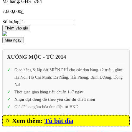
Mã hàng: GHS-5784
7,600,000
₫
Số lượng
Thêm vào giỏ
Mua ngay
XƯỞNG MỘC - TỪ 2014
Giao hàng & lắp đặt MIỄN PHÍ cho các đơn hàng >2 triệu, gồm:
Hà Nội, Hồ Chí Minh, Đà Nẵng, Hải Phòng, Bình Dương, Đồng
Nai.
Thời gian giao hàng tiêu chuẩn 1~7 ngày
Nhận đặt đóng đồ theo yêu cầu dù chỉ 1 món
Giá đã bao gồm hóa đơn điện tử HKD
Xem thêm:
Tủ bát đĩa