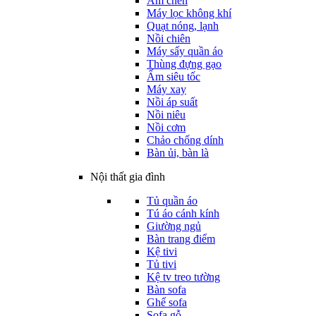
Ấm chén
Máy lọc không khí
Quạt nóng, lạnh
Nồi chiên
Máy sấy quần áo
Thùng đựng gạo
Ấm siêu tốc
Máy xay
Nồi áp suất
Nồi niêu
Nồi cơm
Chảo chống dính
Bàn ủi, bàn là
Nội thất gia đình
Tủ quần áo
Tú áo cánh kính
Giường ngủ
Bàn trang điểm
Kệ tivi
Tủ tivi
Kệ tv treo tường
Bàn sofa
Ghế sofa
Sofa gỗ