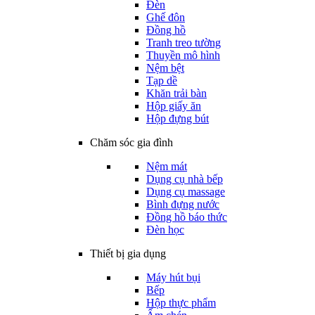
Đèn
Ghế đôn
Đồng hồ
Tranh treo tường
Thuyền mô hình
Nệm bệt
Tạp dề
Khăn trải bàn
Hộp giấy ăn
Hộp đựng bút
Chăm sóc gia đình
Nệm mát
Dụng cụ nhà bếp
Dụng cụ massage
Bình đựng nước
Đồng hồ báo thức
Đèn học
Thiết bị gia dụng
Máy hút bụi
Bếp
Hộp thực phẩm