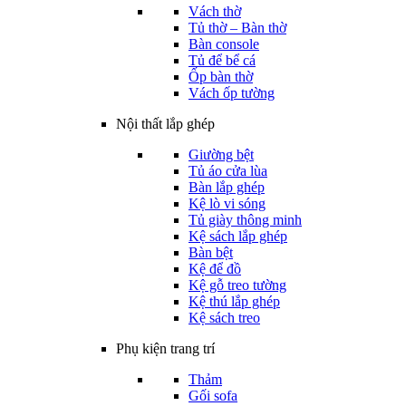
Vách thờ
Tủ thờ – Bàn thờ
Bàn console
Tủ để bể cá
Ốp bàn thờ
Vách ốp tường
Nội thất lắp ghép
Giường bệt
Tủ áo cửa lùa
Bàn lắp ghép
Kệ lò vi sóng
Tủ giày thông minh
Kệ sách lắp ghép
Bàn bệt
Kệ để đồ
Kệ gỗ treo tường
Kệ thú lắp ghép
Kệ sách treo
Phụ kiện trang trí
Thảm
Gối sofa