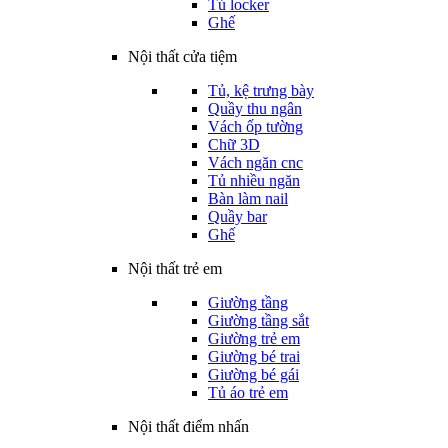
Tủ locker
Ghế
Nội thất cửa tiệm
Tủ, kệ trưng bày
Quầy thu ngân
Vách ốp tường
Chữ 3D
Vách ngăn cnc
Tủ nhiều ngăn
Bàn làm nail
Quầy bar
Ghế
Nội thất trẻ em
Giường tầng
Giường tầng sắt
Giường trẻ em
Giường bé trai
Giường bé gái
Tủ áo trẻ em
Nội thất điểm nhấn