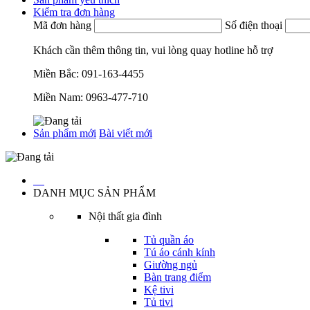
Kiểm tra đơn hàng
Mã đơn hàng
Số điện thoại
Khách cần thêm thông tin, vui lòng quay hotline hỗ trợ
Miền Bắc:
091-163-4455
Miền Nam:
0963-477-710
Sản phẩm mới
Bài viết mới
…
DANH MỤC SẢN PHẨM
Nội thất gia đình
Tủ quần áo
Tú áo cánh kính
Giường ngủ
Bàn trang điểm
Kệ tivi
Tủ tivi