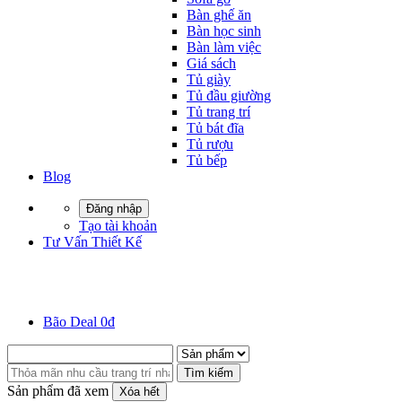
Bàn ghế ăn
Bàn học sinh
Bàn làm việc
Giá sách
Tủ giày
Tủ đầu giường
Tủ trang trí
Tủ bát đĩa
Tủ rượu
Tủ bếp
Blog
Đăng nhập
Tạo tài khoản
Tư Vấn Thiết Kế
Bão Deal 0đ
Tìm kiếm
Sản phẩm đã xem
Xóa hết