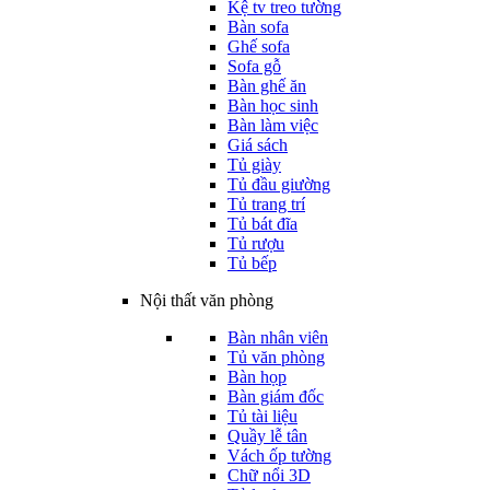
Kệ tv treo tường
Bàn sofa
Ghế sofa
Sofa gỗ
Bàn ghế ăn
Bàn học sinh
Bàn làm việc
Giá sách
Tủ giày
Tủ đầu giường
Tủ trang trí
Tủ bát đĩa
Tủ rượu
Tủ bếp
Nội thất văn phòng
Bàn nhân viên
Tủ văn phòng
Bàn họp
Bàn giám đốc
Tủ tài liệu
Quầy lễ tân
Vách ốp tường
Chữ nổi 3D