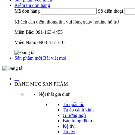
Kiểm tra đơn hàng
Mã đơn hàng
Số điện thoại
Khách cần thêm thông tin, vui lòng quay hotline hỗ trợ
Miền Bắc:
091-163-4455
Miền Nam:
0963-477-710
Sản phẩm mới
Bài viết mới
…
DANH MỤC SẢN PHẨM
Nội thất gia đình
Tủ quần áo
Tú áo cánh kính
Giường ngủ
Bàn trang điểm
Kệ tivi
Tủ tivi