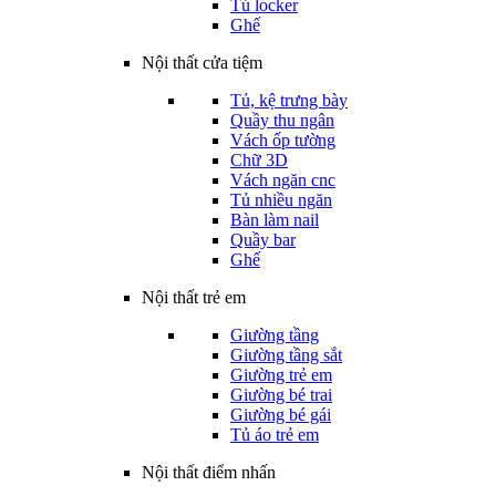
Tủ locker
Ghế
Nội thất cửa tiệm
Tủ, kệ trưng bày
Quầy thu ngân
Vách ốp tường
Chữ 3D
Vách ngăn cnc
Tủ nhiều ngăn
Bàn làm nail
Quầy bar
Ghế
Nội thất trẻ em
Giường tầng
Giường tầng sắt
Giường trẻ em
Giường bé trai
Giường bé gái
Tủ áo trẻ em
Nội thất điểm nhấn