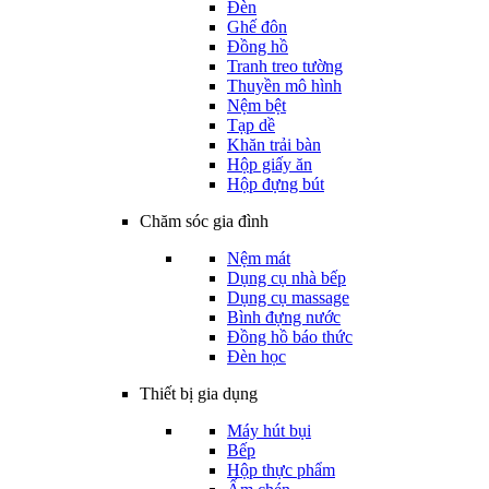
Đèn
Ghế đôn
Đồng hồ
Tranh treo tường
Thuyền mô hình
Nệm bệt
Tạp dề
Khăn trải bàn
Hộp giấy ăn
Hộp đựng bút
Chăm sóc gia đình
Nệm mát
Dụng cụ nhà bếp
Dụng cụ massage
Bình đựng nước
Đồng hồ báo thức
Đèn học
Thiết bị gia dụng
Máy hút bụi
Bếp
Hộp thực phẩm