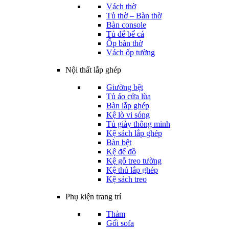
Vách thờ
Tủ thờ – Bàn thờ
Bàn console
Tủ để bể cá
Ốp bàn thờ
Vách ốp tường
Nội thất lắp ghép
Giường bệt
Tủ áo cửa lùa
Bàn lắp ghép
Kệ lò vi sóng
Tủ giày thông minh
Kệ sách lắp ghép
Bàn bệt
Kệ để đồ
Kệ gỗ treo tường
Kệ thú lắp ghép
Kệ sách treo
Phụ kiện trang trí
Thảm
Gối sofa