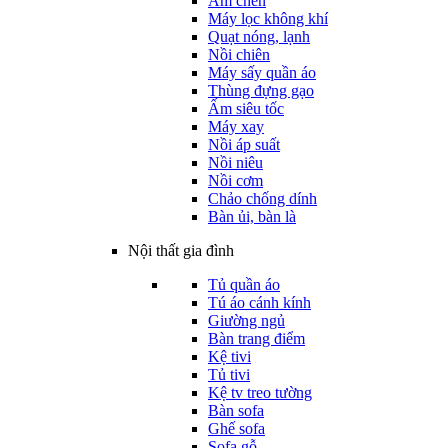
Ấm chén
Máy lọc không khí
Quạt nóng, lạnh
Nồi chiên
Máy sấy quần áo
Thùng đựng gạo
Ấm siêu tốc
Máy xay
Nồi áp suất
Nồi niêu
Nồi cơm
Chảo chống dính
Bàn ủi, bàn là
Nội thất gia đình
Tủ quần áo
Tú áo cánh kính
Giường ngủ
Bàn trang điểm
Kệ tivi
Tủ tivi
Kệ tv treo tường
Bàn sofa
Ghế sofa
Sofa gỗ