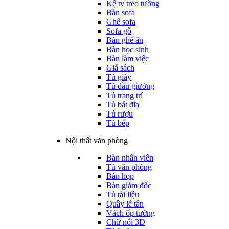
Kệ tv treo tường
Bàn sofa
Ghế sofa
Sofa gỗ
Bàn ghế ăn
Bàn học sinh
Bàn làm việc
Giá sách
Tủ giày
Tủ đầu giường
Tủ trang trí
Tủ bát đĩa
Tủ rượu
Tủ bếp
Nội thất văn phòng
Bàn nhân viên
Tủ văn phòng
Bàn họp
Bàn giám đốc
Tủ tài liệu
Quầy lễ tân
Vách ốp tường
Chữ nổi 3D