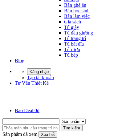
Bàn ghế ăn
Bàn học sinh
Bàn làm việc
Giá sách
Tủ giày
Tủ đầu giường
Tủ trang trí
Tủ bát đĩa
Tủ rượu
Tủ bếp
Blog
Đăng nhập
Tạo tài khoản
Tư Vấn Thiết Kế
Bão Deal 0đ
Tìm kiếm
Sản phẩm đã xem
Xóa hết