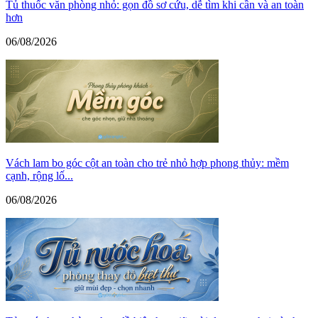
Tủ thuốc văn phòng nhỏ: gọn đồ sơ cứu, dễ tìm khi cần và an toàn
hơn
06/08/2026
Vách lam bo góc cột an toàn cho trẻ nhỏ hợp phong thủy: mềm
cạnh, rộng lố...
06/08/2026