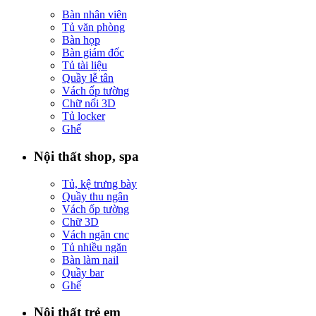
Bàn nhân viên
Tủ văn phòng
Bàn họp
Bàn giám đốc
Tủ tài liệu
Quầy lễ tân
Vách ốp tường
Chữ nổi 3D
Tủ locker
Ghế
Nội thất shop, spa
Tủ, kệ trưng bày
Quầy thu ngân
Vách ốp tường
Chữ 3D
Vách ngăn cnc
Tủ nhiều ngăn
Bàn làm nail
Quầy bar
Ghế
Nội thất trẻ em