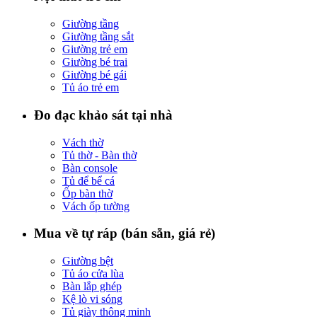
Giường tầng
Giường tầng sắt
Giường trẻ em
Giường bé trai
Giường bé gái
Tủ áo trẻ em
Đo đạc khảo sát tại nhà
Vách thờ
Tủ thờ - Bàn thờ
Bàn console
Tủ để bể cá
Ốp bàn thờ
Vách ốp tường
Mua về tự ráp (bán sẵn, giá rẻ)
Giường bệt
Tủ áo cửa lùa
Bàn lắp ghép
Kệ lò vi sóng
Tủ giày thông minh