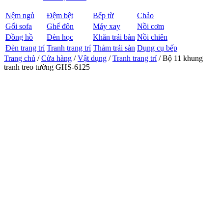
Nệm ngủ
Đệm bệt
Bếp từ
Chảo
Gối sofa
Ghế đôn
Máy xay
Nồi cơm
Đồng hồ
Đèn học
Khăn trải bàn
Nồi chiên
Đèn trang trí
Tranh trang trí
Thảm trải sàn
Dụng cụ bếp
Trang chủ
/
Cửa hàng
/
Vật dụng
/
Tranh trang trí
/ Bộ 11 khung
tranh treo tường GHS-6125