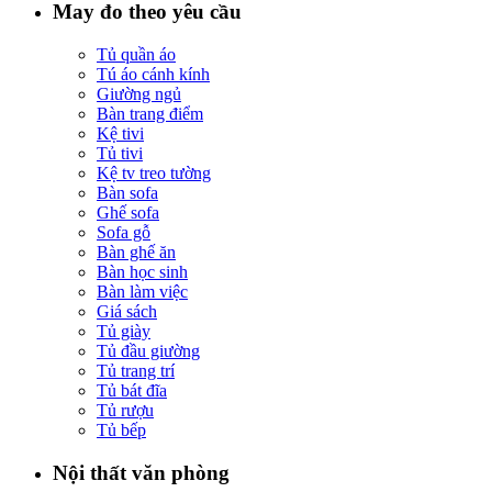
May đo theo yêu cầu
Tủ quần áo
Tú áo cánh kính
Giường ngủ
Bàn trang điểm
Kệ tivi
Tủ tivi
Kệ tv treo tường
Bàn sofa
Ghế sofa
Sofa gỗ
Bàn ghế ăn
Bàn học sinh
Bàn làm việc
Giá sách
Tủ giày
Tủ đầu giường
Tủ trang trí
Tủ bát đĩa
Tủ rượu
Tủ bếp
Nội thất văn phòng