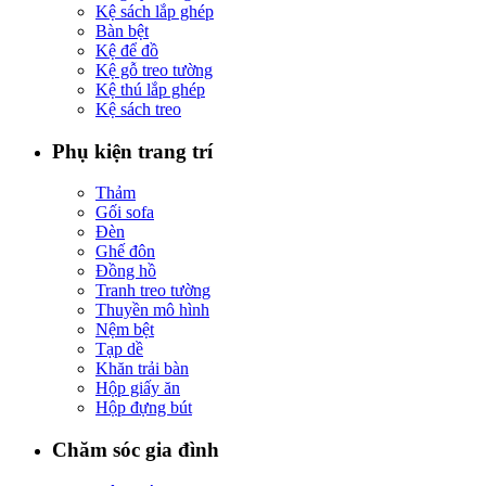
Kệ sách lắp ghép
Bàn bệt
Kệ để đồ
Kệ gỗ treo tường
Kệ thú lắp ghép
Kệ sách treo
Phụ kiện trang trí
Thảm
Gối sofa
Đèn
Ghế đôn
Đồng hồ
Tranh treo tường
Thuyền mô hình
Nệm bệt
Tạp dề
Khăn trải bàn
Hộp giấy ăn
Hộp đựng bút
Chăm sóc gia đình