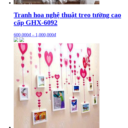
Tranh hoa nghệ thuật treo tường cao
cấp GHX-6092
600,000
₫
–
1,000,000
₫