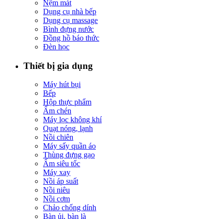
Nệm mát
Dụng cụ nhà bếp
Dụng cụ massage
Bình đựng nước
Đồng hồ báo thức
Đèn học
Thiết bị gia dụng
Máy hút bụi
Bếp
Hộp thực phẩm
Ấm chén
Máy lọc không khí
Quạt nóng, lạnh
Nồi chiên
Máy sấy quần áo
Thùng đựng gạo
Ấm siêu tốc
Máy xay
Nồi áp suất
Nồi niêu
Nồi cơm
Chảo chống dính
Bàn ủi, bàn là