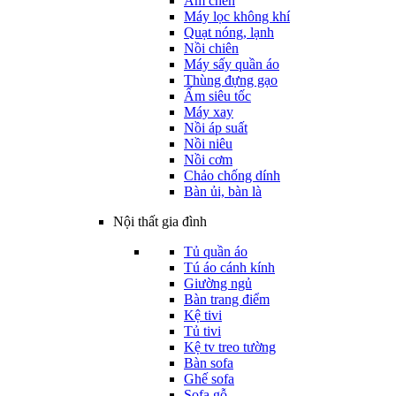
Ấm chén
Máy lọc không khí
Quạt nóng, lạnh
Nồi chiên
Máy sấy quần áo
Thùng đựng gạo
Ấm siêu tốc
Máy xay
Nồi áp suất
Nồi niêu
Nồi cơm
Chảo chống dính
Bàn ủi, bàn là
Nội thất gia đình
Tủ quần áo
Tú áo cánh kính
Giường ngủ
Bàn trang điểm
Kệ tivi
Tủ tivi
Kệ tv treo tường
Bàn sofa
Ghế sofa
Sofa gỗ