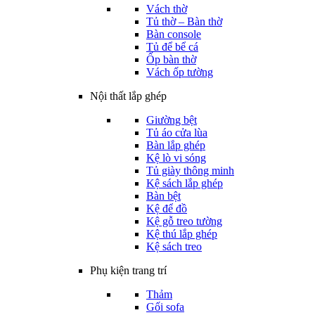
Vách thờ
Tủ thờ – Bàn thờ
Bàn console
Tủ để bể cá
Ốp bàn thờ
Vách ốp tường
Nội thất lắp ghép
Giường bệt
Tủ áo cửa lùa
Bàn lắp ghép
Kệ lò vi sóng
Tủ giày thông minh
Kệ sách lắp ghép
Bàn bệt
Kệ để đồ
Kệ gỗ treo tường
Kệ thú lắp ghép
Kệ sách treo
Phụ kiện trang trí
Thảm
Gối sofa