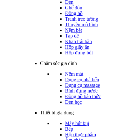
Đèn
Ghế đôn
Đồng hồ
Tranh treo tường
Thuyền mô hình
Nệm bệt
Tạp dề
Khăn trải bàn
Hộp giấy ăn
Hộp đựng bút
Chăm sóc gia đình
Nệm mát
Dụng cụ nhà bếp
Dụng cụ massage
Bình đựng nước
Đồng hồ báo thức
Đèn học
Thiết bị gia dụng
Máy hút bụi
Bếp
Hộp thực phẩm