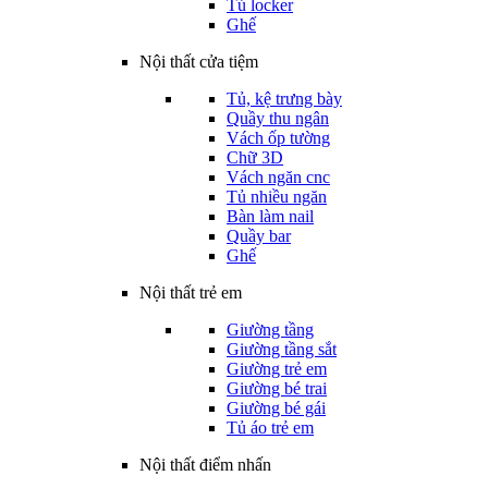
Tủ locker
Ghế
Nội thất cửa tiệm
Tủ, kệ trưng bày
Quầy thu ngân
Vách ốp tường
Chữ 3D
Vách ngăn cnc
Tủ nhiều ngăn
Bàn làm nail
Quầy bar
Ghế
Nội thất trẻ em
Giường tầng
Giường tầng sắt
Giường trẻ em
Giường bé trai
Giường bé gái
Tủ áo trẻ em
Nội thất điểm nhấn