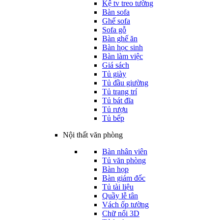
Kệ tv treo tường
Bàn sofa
Ghế sofa
Sofa gỗ
Bàn ghế ăn
Bàn học sinh
Bàn làm việc
Giá sách
Tủ giày
Tủ đầu giường
Tủ trang trí
Tủ bát đĩa
Tủ rượu
Tủ bếp
Nội thất văn phòng
Bàn nhân viên
Tủ văn phòng
Bàn họp
Bàn giám đốc
Tủ tài liệu
Quầy lễ tân
Vách ốp tường
Chữ nổi 3D