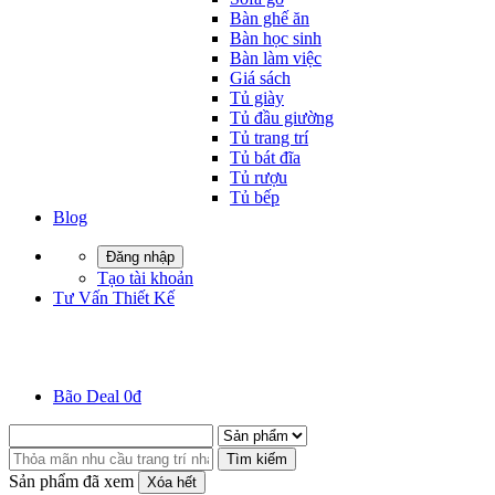
Bàn ghế ăn
Bàn học sinh
Bàn làm việc
Giá sách
Tủ giày
Tủ đầu giường
Tủ trang trí
Tủ bát đĩa
Tủ rượu
Tủ bếp
Blog
Đăng nhập
Tạo tài khoản
Tư Vấn Thiết Kế
Bão Deal 0đ
Tìm kiếm
Sản phẩm đã xem
Xóa hết