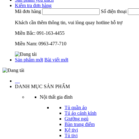
Kiểm tra đơn hàng
Mã đơn hàng
Số điện thoại
Khách cần thêm thông tin, vui lòng quay hotline hỗ trợ
Miền Bắc:
091-163-4455
Miền Nam:
0963-477-710
Sản phẩm mới
Bài viết mới
…
DANH MỤC SẢN PHẨM
Nội thất gia đình
Tủ quần áo
Tú áo cánh kính
Giường ngủ
Bàn trang điểm
Kệ tivi
Tủ tivi