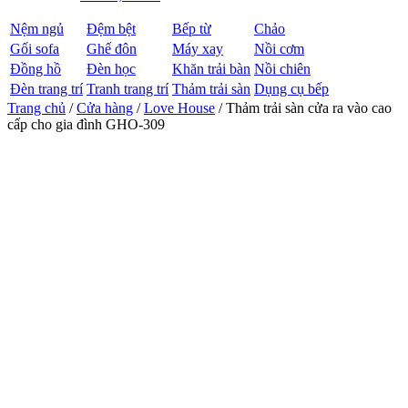
Nệm ngủ
Đệm bệt
Bếp từ
Chảo
Gối sofa
Ghế đôn
Máy xay
Nồi cơm
Đồng hồ
Đèn học
Khăn trải bàn
Nồi chiên
Đèn trang trí
Tranh trang trí
Thảm trải sàn
Dụng cụ bếp
Trang chủ
/
Cửa hàng
/
Love House
/ Thảm trải sàn cửa ra vào cao
cấp cho gia đình GHO-309