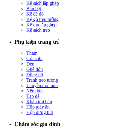
Kệ sách lắp ghép
Bàn bệt
Kệ để đồ
Kệ gỗ treo tường
Kệ thú lắp ghép
Kệ sách treo
Phụ kiện trang trí
Thảm
Gối sofa
Đèn
Ghế đôn
Đồng hồ
Tranh treo tường
Thuyền mô hình
Nệm bệt
Tạp dề
Khăn trải bàn
Hộp giấy ăn
Hộp đựng bút
Chăm sóc gia đình