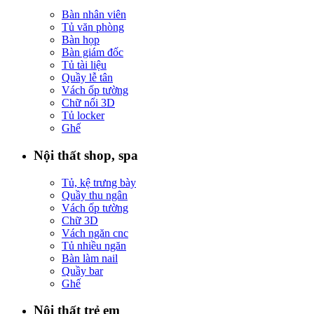
Bàn nhân viên
Tủ văn phòng
Bàn họp
Bàn giám đốc
Tủ tài liệu
Quầy lễ tân
Vách ốp tường
Chữ nổi 3D
Tủ locker
Ghế
Nội thất shop, spa
Tủ, kệ trưng bày
Quầy thu ngân
Vách ốp tường
Chữ 3D
Vách ngăn cnc
Tủ nhiều ngăn
Bàn làm nail
Quầy bar
Ghế
Nội thất trẻ em