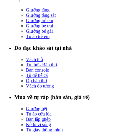
Giường tầng
Giường tầng sắt
Giường trẻ em
Giường bé trai
Giường bé gái
Tủ áo trẻ em
Đo đạc khảo sát tại nhà
Vách thờ
Tủ thờ - Bàn thờ
Bàn console
Tủ để bể cá
Ốp bàn thờ
Vách ốp tường
Mua về tự ráp (bán sẵn, giá rẻ)
Giường bệt
Tủ áo cửa lùa
Bàn lắp ghép
Kệ lò vi sóng
Tủ giày thông minh