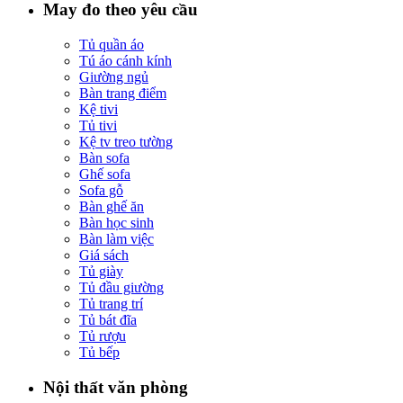
May đo theo yêu cầu
Tủ quần áo
Tú áo cánh kính
Giường ngủ
Bàn trang điểm
Kệ tivi
Tủ tivi
Kệ tv treo tường
Bàn sofa
Ghế sofa
Sofa gỗ
Bàn ghế ăn
Bàn học sinh
Bàn làm việc
Giá sách
Tủ giày
Tủ đầu giường
Tủ trang trí
Tủ bát đĩa
Tủ rượu
Tủ bếp
Nội thất văn phòng