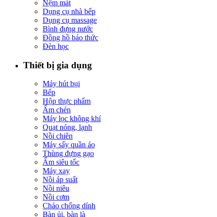
Nệm mát
Dụng cụ nhà bếp
Dụng cụ massage
Bình đựng nước
Đồng hồ báo thức
Đèn học
Thiết bị gia dụng
Máy hút bụi
Bếp
Hộp thực phẩm
Ấm chén
Máy lọc không khí
Quạt nóng, lạnh
Nồi chiên
Máy sấy quần áo
Thùng đựng gạo
Ấm siêu tốc
Máy xay
Nồi áp suất
Nồi niêu
Nồi cơm
Chảo chống dính
Bàn ủi, bàn là