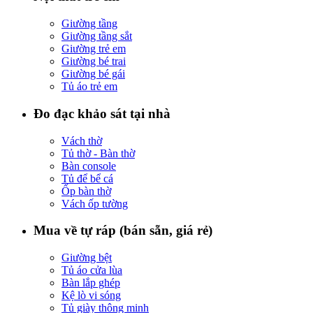
Giường tầng
Giường tầng sắt
Giường trẻ em
Giường bé trai
Giường bé gái
Tủ áo trẻ em
Đo đạc khảo sát tại nhà
Vách thờ
Tủ thờ - Bàn thờ
Bàn console
Tủ để bể cá
Ốp bàn thờ
Vách ốp tường
Mua về tự ráp (bán sẵn, giá rẻ)
Giường bệt
Tủ áo cửa lùa
Bàn lắp ghép
Kệ lò vi sóng
Tủ giày thông minh