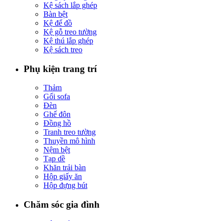
Kệ sách lắp ghép
Bàn bệt
Kệ để đồ
Kệ gỗ treo tường
Kệ thú lắp ghép
Kệ sách treo
Phụ kiện trang trí
Thảm
Gối sofa
Đèn
Ghế đôn
Đồng hồ
Tranh treo tường
Thuyền mô hình
Nệm bệt
Tạp dề
Khăn trải bàn
Hộp giấy ăn
Hộp đựng bút
Chăm sóc gia đình