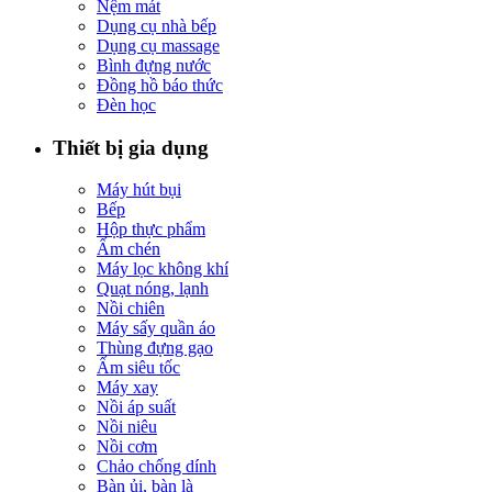
Nệm mát
Dụng cụ nhà bếp
Dụng cụ massage
Bình đựng nước
Đồng hồ báo thức
Đèn học
Thiết bị gia dụng
Máy hút bụi
Bếp
Hộp thực phẩm
Ấm chén
Máy lọc không khí
Quạt nóng, lạnh
Nồi chiên
Máy sấy quần áo
Thùng đựng gạo
Ấm siêu tốc
Máy xay
Nồi áp suất
Nồi niêu
Nồi cơm
Chảo chống dính
Bàn ủi, bàn là