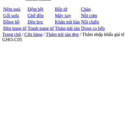
Nệm ngủ
Đệm bệt
Bếp từ
Chảo
Gối sofa
Ghế đôn
Máy xay
Nồi cơm
Đồng hồ
Đèn học
Khăn trải bàn
Nồi chiên
Đèn trang trí
Tranh trang trí
Thảm trải sàn
Dụng cụ bếp
Trang chủ
/
Cửa hàng
/
Thảm trải sàn đẹp
/ Thảm nhập khẩu giá rẻ
GHO-C05