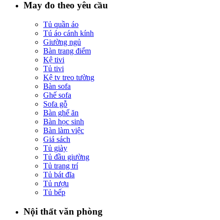
May đo theo yêu cầu
Tủ quần áo
Tú áo cánh kính
Giường ngủ
Bàn trang điểm
Kệ tivi
Tủ tivi
Kệ tv treo tường
Bàn sofa
Ghế sofa
Sofa gỗ
Bàn ghế ăn
Bàn học sinh
Bàn làm việc
Giá sách
Tủ giày
Tủ đầu giường
Tủ trang trí
Tủ bát đĩa
Tủ rượu
Tủ bếp
Nội thất văn phòng