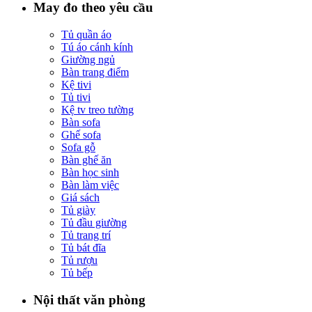
May đo theo yêu cầu
Tủ quần áo
Tú áo cánh kính
Giường ngủ
Bàn trang điểm
Kệ tivi
Tủ tivi
Kệ tv treo tường
Bàn sofa
Ghế sofa
Sofa gỗ
Bàn ghế ăn
Bàn học sinh
Bàn làm việc
Giá sách
Tủ giày
Tủ đầu giường
Tủ trang trí
Tủ bát đĩa
Tủ rượu
Tủ bếp
Nội thất văn phòng