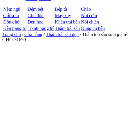
Nệm ngủ
Đệm bệt
Bếp từ
Chảo
Gối sofa
Ghế đôn
Máy xay
Nồi cơm
Đồng hồ
Đèn học
Khăn trải bàn
Nồi chiên
Đèn trang trí
Tranh trang trí
Thảm trải sàn
Dụng cụ bếp
Trang chủ
/
Cửa hàng
/
Thảm trải sàn đẹp
/ Thảm trải sàn sofa giá rẻ
GHO-31650