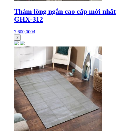
Thảm lông ngắn cao cấp mới nhất
GHX-312
7,600,000
₫
2