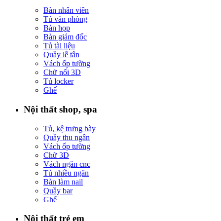
Bàn nhân viên
Tủ văn phòng
Bàn họp
Bàn giám đốc
Tủ tài liệu
Quầy lễ tân
Vách ốp tường
Chữ nổi 3D
Tủ locker
Ghế
Nội thất shop, spa
Tủ, kệ trưng bày
Quầy thu ngân
Vách ốp tường
Chữ 3D
Vách ngăn cnc
Tủ nhiều ngăn
Bàn làm nail
Quầy bar
Ghế
Nội thất trẻ em