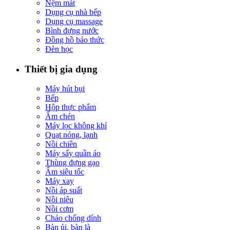
Nệm mát
Dụng cụ nhà bếp
Dụng cụ massage
Bình đựng nước
Đồng hồ báo thức
Đèn học
Thiết bị gia dụng
Máy hút bụi
Bếp
Hộp thực phẩm
Ấm chén
Máy lọc không khí
Quạt nóng, lạnh
Nồi chiên
Máy sấy quần áo
Thùng đựng gạo
Ấm siêu tốc
Máy xay
Nồi áp suất
Nồi niêu
Nồi cơm
Chảo chống dính
Bàn ủi, bàn là