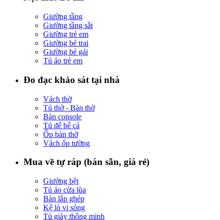
Giường tầng
Giường tầng sắt
Giường trẻ em
Giường bé trai
Giường bé gái
Tủ áo trẻ em
Đo đạc khảo sát tại nhà
Vách thờ
Tủ thờ - Bàn thờ
Bàn console
Tủ để bể cá
Ốp bàn thờ
Vách ốp tường
Mua về tự ráp (bán sẵn, giá rẻ)
Giường bệt
Tủ áo cửa lùa
Bàn lắp ghép
Kệ lò vi sóng
Tủ giày thông minh