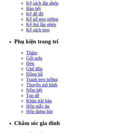
Kệ sách lắp ghép
Bàn bệt
Kệ để đồ
Kệ gỗ treo tường
Kệ thú lắp ghép
Kệ sách treo
Phụ kiện trang trí
Thảm
Gối sofa
Đèn
Ghế đôn
Đồng hồ
Tranh treo tường
Thuyền mô hình
Nệm bệt
Tạp dề
Khăn trải bàn
Hộp giấy ăn
Hộp đựng bút
Chăm sóc gia đình