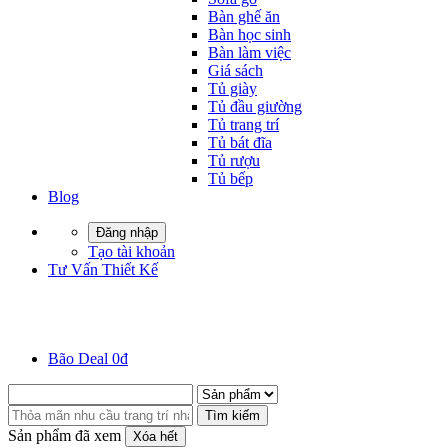
Bàn ghế ăn
Bàn học sinh
Bàn làm việc
Giá sách
Tủ giày
Tủ đầu giường
Tủ trang trí
Tủ bát đĩa
Tủ rượu
Tủ bếp
Blog
Đăng nhập
Tạo tài khoản
Tư Vấn Thiết Kế
Bão Deal 0đ
Tìm kiếm
Sản phẩm đã xem
Xóa hết