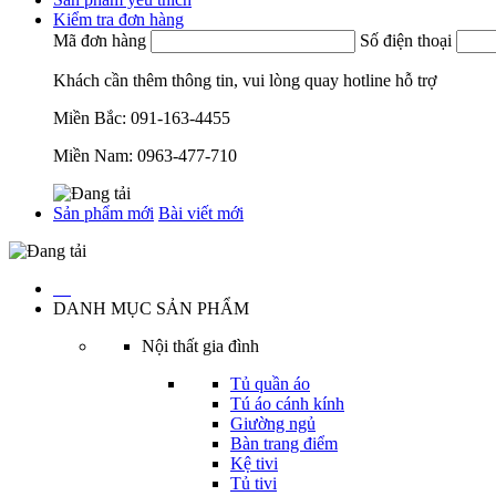
Kiểm tra đơn hàng
Mã đơn hàng
Số điện thoại
Khách cần thêm thông tin, vui lòng quay hotline hỗ trợ
Miền Bắc:
091-163-4455
Miền Nam:
0963-477-710
Sản phẩm mới
Bài viết mới
…
DANH MỤC SẢN PHẨM
Nội thất gia đình
Tủ quần áo
Tú áo cánh kính
Giường ngủ
Bàn trang điểm
Kệ tivi
Tủ tivi