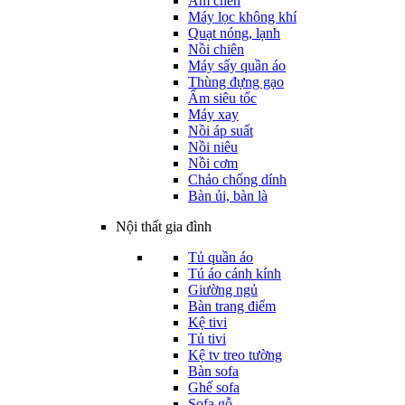
Ấm chén
Máy lọc không khí
Quạt nóng, lạnh
Nồi chiên
Máy sấy quần áo
Thùng đựng gạo
Ấm siêu tốc
Máy xay
Nồi áp suất
Nồi niêu
Nồi cơm
Chảo chống dính
Bàn ủi, bàn là
Nội thất gia đình
Tủ quần áo
Tú áo cánh kính
Giường ngủ
Bàn trang điểm
Kệ tivi
Tủ tivi
Kệ tv treo tường
Bàn sofa
Ghế sofa
Sofa gỗ