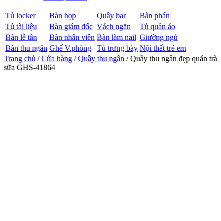
Tủ locker
Bàn họp
Quầy bar
Bàn phấn
Tủ tài liệu
Bàn giám đốc
Vách ngăn
Tủ quần áo
Bàn lễ tân
Bàn nhân viên
Bàn làm nail
Giường ngủ
Bàn thu ngân
Ghế V.phòng
Tủ trưng bày
Nội thất trẻ em
Trang chủ
/
Cửa hàng
/
Quầy thu ngân
/ Quầy thu ngân đẹp quán trà
sữa GHS-41864