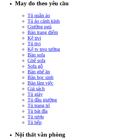
May đo theo yêu cầu
Tủ quần áo
Tú áo cánh kính
Giường ngủ
Bàn trang điểm
Kệ tivi
Tủ tivi
Kệ tv treo tường
Bàn sofa
Ghế sofa
Sofa gỗ
Bàn ghế ăn
Bàn học sinh
Bàn làm việc
Giá sách
Tủ giày
Tủ đầu giường
Tủ trang trí
Tủ bát đĩa
Tủ rượu
Tủ bếp
Nội thất văn phòng