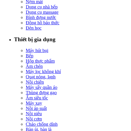
Nệm mát
Dụng cụ nhà bếp
Dụng cụ massage
Bình đựng nước
Đồng hồ báo thức
Đèn học
Thiết bị gia dụng
Máy hút bụi
Bếp
Hộp thực phẩm
Ấm chén
Máy lọc không khí
Quạt nóng, lạnh
Nồi chiên
Máy sấy quần áo
Thùng đựng gạo
Ấm siêu tốc
Máy xay
Nồi áp suất
Nồi niêu
Nồi cơm
Chảo chống dính
Bàn ủi, bàn là