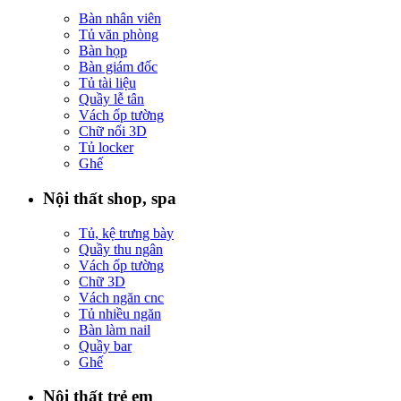
Bàn nhân viên
Tủ văn phòng
Bàn họp
Bàn giám đốc
Tủ tài liệu
Quầy lễ tân
Vách ốp tường
Chữ nổi 3D
Tủ locker
Ghế
Nội thất shop, spa
Tủ, kệ trưng bày
Quầy thu ngân
Vách ốp tường
Chữ 3D
Vách ngăn cnc
Tủ nhiều ngăn
Bàn làm nail
Quầy bar
Ghế
Nội thất trẻ em