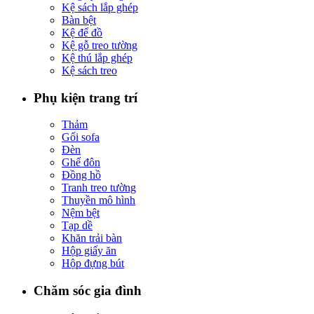
Kệ sách lắp ghép
Bàn bệt
Kệ để đồ
Kệ gỗ treo tường
Kệ thú lắp ghép
Kệ sách treo
Phụ kiện trang trí
Thảm
Gối sofa
Đèn
Ghế đôn
Đồng hồ
Tranh treo tường
Thuyền mô hình
Nệm bệt
Tạp dề
Khăn trải bàn
Hộp giấy ăn
Hộp đựng bút
Chăm sóc gia đình