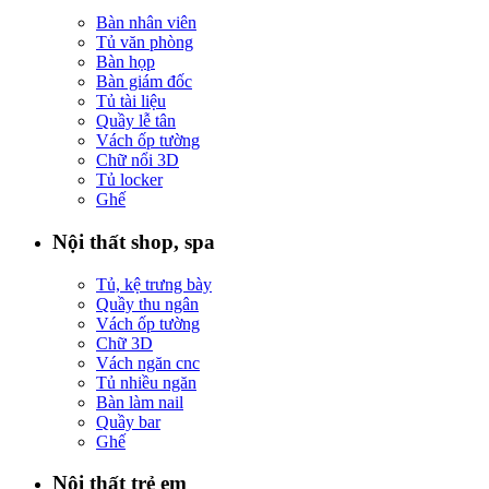
Bàn nhân viên
Tủ văn phòng
Bàn họp
Bàn giám đốc
Tủ tài liệu
Quầy lễ tân
Vách ốp tường
Chữ nổi 3D
Tủ locker
Ghế
Nội thất shop, spa
Tủ, kệ trưng bày
Quầy thu ngân
Vách ốp tường
Chữ 3D
Vách ngăn cnc
Tủ nhiều ngăn
Bàn làm nail
Quầy bar
Ghế
Nội thất trẻ em