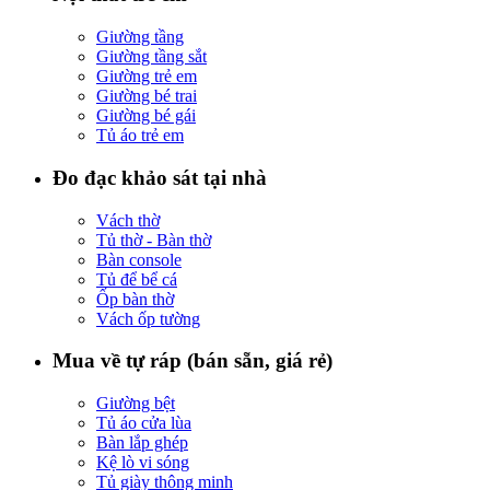
Giường tầng
Giường tầng sắt
Giường trẻ em
Giường bé trai
Giường bé gái
Tủ áo trẻ em
Đo đạc khảo sát tại nhà
Vách thờ
Tủ thờ - Bàn thờ
Bàn console
Tủ để bể cá
Ốp bàn thờ
Vách ốp tường
Mua về tự ráp (bán sẵn, giá rẻ)
Giường bệt
Tủ áo cửa lùa
Bàn lắp ghép
Kệ lò vi sóng
Tủ giày thông minh