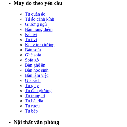
May đo theo yêu cầu
Tủ quần áo
Tú áo cánh kính
Giường ngủ
Bàn trang điểm
Kệ tivi
Tủ tivi
Kệ tv treo tường
Bàn sofa
Ghế sofa
Sofa gỗ
Bàn ghế ăn
Bàn học sinh
Bàn làm việc
Giá sách
Tủ giày
Tủ đầu giường
Tủ trang trí
Tủ bát đĩa
Tủ rượu
Tủ bếp
Nội thất văn phòng