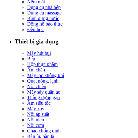
Nệm mát
Dụng cụ nhà bếp
Dụng cụ massage
Bình đựng nước
Đồng hồ báo thức
Đèn học
Thiết bị gia dụng
Máy hút bụi
Bếp
Hộp thực phẩm
Ấm chén
Máy lọc không khí
Quạt nóng, lạnh
Nồi chiên
Máy sấy quần áo
Thùng đựng gạo
Ấm siêu tốc
Máy xay
Nồi áp suất
Nồi niêu
Nồi cơm
Chảo chống dính
Bàn ủi, bàn là