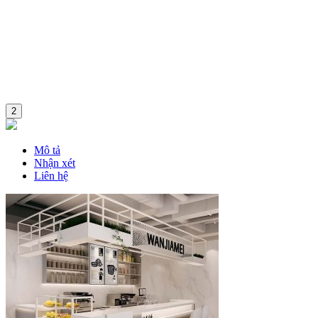
2
Mô tả
Nhận xét
Liên hệ