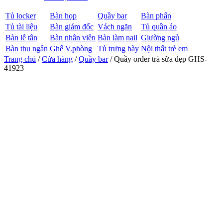
Tủ locker
Bàn họp
Quầy bar
Bàn phấn
Tủ tài liệu
Bàn giám đốc
Vách ngăn
Tủ quần áo
Bàn lễ tân
Bàn nhân viên
Bàn làm nail
Giường ngủ
Bàn thu ngân
Ghế V.phòng
Tủ trưng bày
Nội thất trẻ em
Trang chủ
/
Cửa hàng
/
Quầy bar
/ Quầy order trà sữa đẹp GHS-
41923