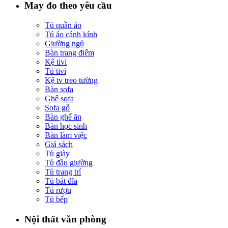
May đo theo yêu cầu
Tủ quần áo
Tú áo cánh kính
Giường ngủ
Bàn trang điểm
Kệ tivi
Tủ tivi
Kệ tv treo tường
Bàn sofa
Ghế sofa
Sofa gỗ
Bàn ghế ăn
Bàn học sinh
Bàn làm việc
Giá sách
Tủ giày
Tủ đầu giường
Tủ trang trí
Tủ bát đĩa
Tủ rượu
Tủ bếp
Nội thất văn phòng