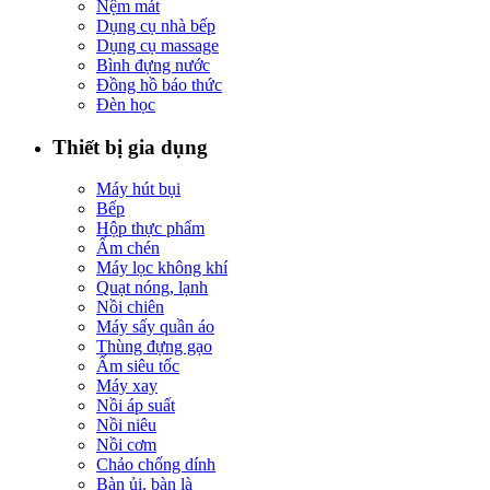
Nệm mát
Dụng cụ nhà bếp
Dụng cụ massage
Bình đựng nước
Đồng hồ báo thức
Đèn học
Thiết bị gia dụng
Máy hút bụi
Bếp
Hộp thực phẩm
Ấm chén
Máy lọc không khí
Quạt nóng, lạnh
Nồi chiên
Máy sấy quần áo
Thùng đựng gạo
Ấm siêu tốc
Máy xay
Nồi áp suất
Nồi niêu
Nồi cơm
Chảo chống dính
Bàn ủi, bàn là