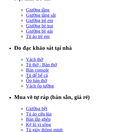
Giường tầng
Giường tầng sắt
Giường trẻ em
Giường bé trai
Giường bé gái
Tủ áo trẻ em
Đo đạc khảo sát tại nhà
Vách thờ
Tủ thờ - Bàn thờ
Bàn console
Tủ để bể cá
Ốp bàn thờ
Vách ốp tường
Mua về tự ráp (bán sẵn, giá rẻ)
Giường bệt
Tủ áo cửa lùa
Bàn lắp ghép
Kệ lò vi sóng
Tủ giày thông minh