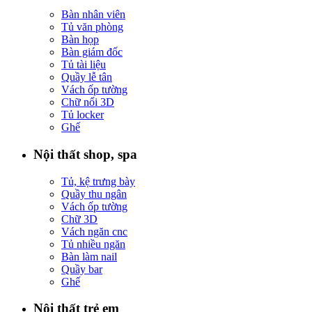
Bàn nhân viên
Tủ văn phòng
Bàn họp
Bàn giám đốc
Tủ tài liệu
Quầy lễ tân
Vách ốp tường
Chữ nổi 3D
Tủ locker
Ghế
Nội thất shop, spa
Tủ, kệ trưng bày
Quầy thu ngân
Vách ốp tường
Chữ 3D
Vách ngăn cnc
Tủ nhiều ngăn
Bàn làm nail
Quầy bar
Ghế
Nội thất trẻ em