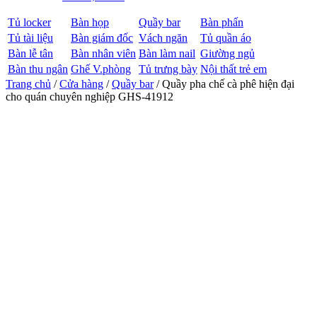
Tủ locker
Bàn họp
Quầy bar
Bàn phấn
Tủ tài liệu
Bàn giám đốc
Vách ngăn
Tủ quần áo
Bàn lễ tân
Bàn nhân viên
Bàn làm nail
Giường ngủ
Bàn thu ngân
Ghế V.phòng
Tủ trưng bày
Nội thất trẻ em
Trang chủ
/
Cửa hàng
/
Quầy bar
/ Quầy pha chế cà phê hiện đại
cho quán chuyên nghiệp GHS-41912