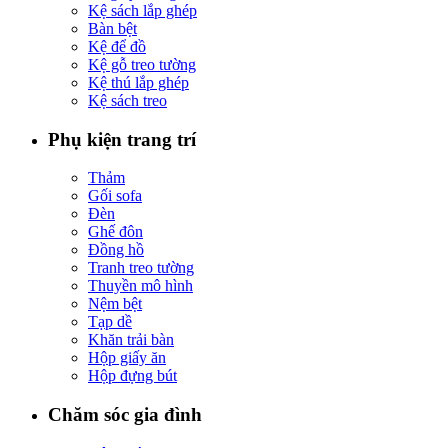
Kệ sách lắp ghép
Bàn bệt
Kệ để đồ
Kệ gỗ treo tường
Kệ thú lắp ghép
Kệ sách treo
Phụ kiện trang trí
Thảm
Gối sofa
Đèn
Ghế đôn
Đồng hồ
Tranh treo tường
Thuyền mô hình
Nệm bệt
Tạp dề
Khăn trải bàn
Hộp giấy ăn
Hộp đựng bút
Chăm sóc gia đình