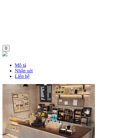
0
Mô tả
Nhận xét
Liên hệ