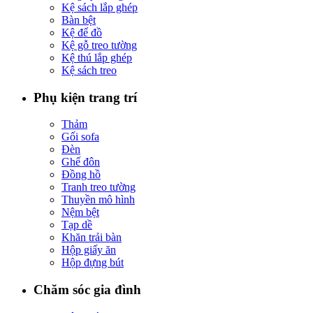
Kệ sách lắp ghép
Bàn bệt
Kệ để đồ
Kệ gỗ treo tường
Kệ thú lắp ghép
Kệ sách treo
Phụ kiện trang trí
Thảm
Gối sofa
Đèn
Ghế đôn
Đồng hồ
Tranh treo tường
Thuyền mô hình
Nệm bệt
Tạp dề
Khăn trải bàn
Hộp giấy ăn
Hộp đựng bút
Chăm sóc gia đình