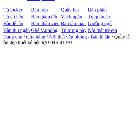
Tủ locker
Bàn họp
Quầy bar
Bàn phấn
Tủ tài liệu
Bàn giám đốc
Vách ngăn
Tủ quần áo
Bàn lễ tân
Bàn nhân viên
Bàn làm nail
Giường ngủ
Bàn thu ngân
Ghế V.phòng
Tủ trưng bày
Nội thất trẻ em
Trang chủ
/
Cửa hàng
/
Nội thất văn phòng
/
Bàn lễ tân
/ Quầy lễ
tân đẹp thiết kế tiện lợi GHS-41393