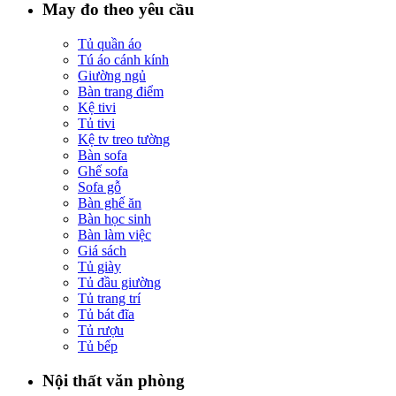
May đo theo yêu cầu
Tủ quần áo
Tú áo cánh kính
Giường ngủ
Bàn trang điểm
Kệ tivi
Tủ tivi
Kệ tv treo tường
Bàn sofa
Ghế sofa
Sofa gỗ
Bàn ghế ăn
Bàn học sinh
Bàn làm việc
Giá sách
Tủ giày
Tủ đầu giường
Tủ trang trí
Tủ bát đĩa
Tủ rượu
Tủ bếp
Nội thất văn phòng