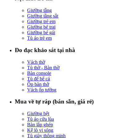
Giường tầng
Giường tầng sắt
Giường trẻ em
Giường bé trai
Giường bé gái
Tủ áo trẻ em
Đo đạc khảo sát tại nhà
Vách thờ
Tủ thờ - Bàn thờ
Bàn console
Tủ để bể cá
Ốp bàn thờ
Vách ốp tường
Mua về tự ráp (bán sẵn, giá rẻ)
Giường bệt
Tủ áo cửa lùa
Bàn lắp ghép
Kệ lò vi sóng
Tủ giày thông minh