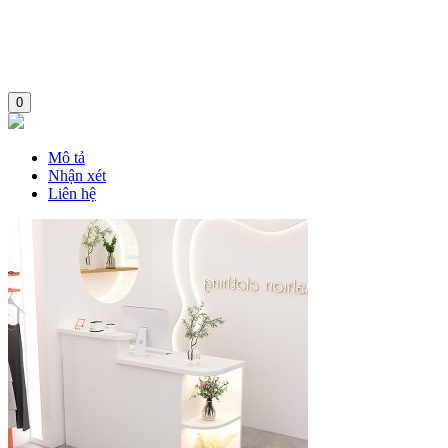
0
Mô tả
Nhận xét
Liên hệ