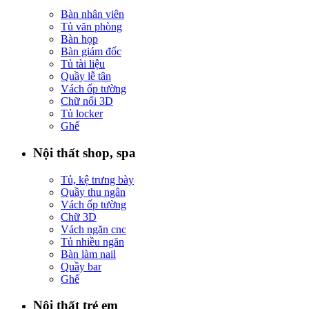
Bàn nhân viên
Tủ văn phòng
Bàn họp
Bàn giám đốc
Tủ tài liệu
Quầy lễ tân
Vách ốp tường
Chữ nổi 3D
Tủ locker
Ghế
Nội thất shop, spa
Tủ, kệ trưng bày
Quầy thu ngân
Vách ốp tường
Chữ 3D
Vách ngăn cnc
Tủ nhiều ngăn
Bàn làm nail
Quầy bar
Ghế
Nội thất trẻ em