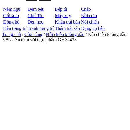
Nệm ngủ
Đệm bệt
Bếp từ
Chảo
Gối sofa
Ghế đôn
Máy xay
Nồi cơm
Đồng hồ
Đèn học
Khăn trải bàn
Nồi chiên
Đèn trang trí
Tranh trang trí
Thảm trải sàn
Dụng cụ bếp
Trang chủ
/
Cửa hàng
/
Nồi chiên không dầu
/ Nồi chiên không dầu
3.8L - An toàn với thực phẩm GHX-438