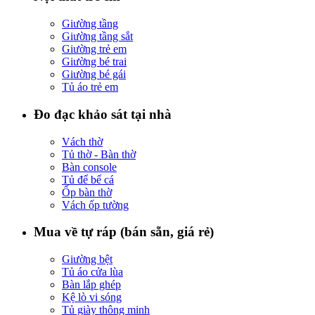
Giường tầng
Giường tầng sắt
Giường trẻ em
Giường bé trai
Giường bé gái
Tủ áo trẻ em
Đo đạc khảo sát tại nhà
Vách thờ
Tủ thờ - Bàn thờ
Bàn console
Tủ để bể cá
Ốp bàn thờ
Vách ốp tường
Mua về tự ráp (bán sẵn, giá rẻ)
Giường bệt
Tủ áo cửa lùa
Bàn lắp ghép
Kệ lò vi sóng
Tủ giày thông minh