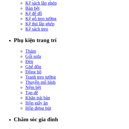
Kệ sách lắp ghép
Bàn bệt
Kệ để đồ
Kệ gỗ treo tường
Kệ thú lắp ghép
Kệ sách treo
Phụ kiện trang trí
Thảm
Gối sofa
Đèn
Ghế đôn
Đồng hồ
Tranh treo tường
Thuyền mô hình
Nệm bệt
Tạp dề
Khăn trải bàn
Hộp giấy ăn
Hộp đựng bút
Chăm sóc gia đình