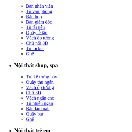
Bàn nhân viên
Tủ văn phòng
Bàn họp
Bàn giám đốc
Tủ tài liệu
Quầy lễ tân
Vách ốp tường
Chữ nổi 3D
Tủ locker
Ghế
Nội thất shop, spa
Tủ, kệ trưng bày
Quầy thu ngân
Vách ốp tường
Chữ 3D
Vách ngăn cnc
Tủ nhiều ngăn
Bàn làm nail
Quầy bar
Ghế
Nội thất trẻ em