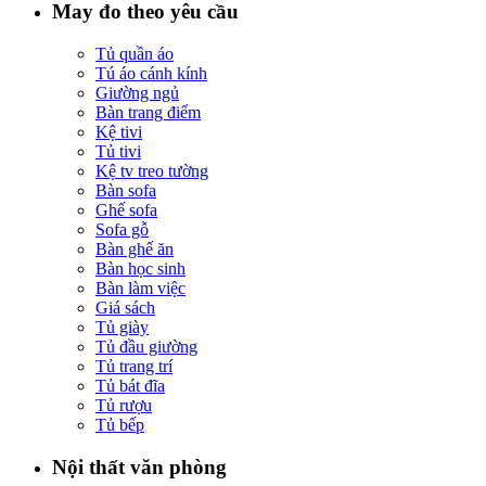
May đo theo yêu cầu
Tủ quần áo
Tú áo cánh kính
Giường ngủ
Bàn trang điểm
Kệ tivi
Tủ tivi
Kệ tv treo tường
Bàn sofa
Ghế sofa
Sofa gỗ
Bàn ghế ăn
Bàn học sinh
Bàn làm việc
Giá sách
Tủ giày
Tủ đầu giường
Tủ trang trí
Tủ bát đĩa
Tủ rượu
Tủ bếp
Nội thất văn phòng