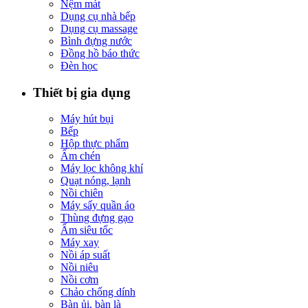
Nệm mát
Dụng cụ nhà bếp
Dụng cụ massage
Bình đựng nước
Đồng hồ báo thức
Đèn học
Thiết bị gia dụng
Máy hút bụi
Bếp
Hộp thực phẩm
Ấm chén
Máy lọc không khí
Quạt nóng, lạnh
Nồi chiên
Máy sấy quần áo
Thùng đựng gạo
Ấm siêu tốc
Máy xay
Nồi áp suất
Nồi niêu
Nồi cơm
Chảo chống dính
Bàn ủi, bàn là