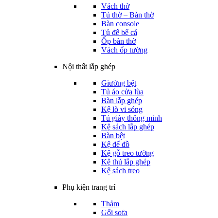
Vách thờ
Tủ thờ – Bàn thờ
Bàn console
Tủ để bể cá
Ốp bàn thờ
Vách ốp tường
Nội thất lắp ghép
Giường bệt
Tủ áo cửa lùa
Bàn lắp ghép
Kệ lò vi sóng
Tủ giày thông minh
Kệ sách lắp ghép
Bàn bệt
Kệ để đồ
Kệ gỗ treo tường
Kệ thú lắp ghép
Kệ sách treo
Phụ kiện trang trí
Thảm
Gối sofa