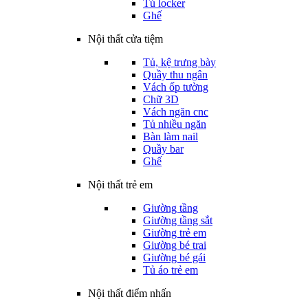
Tủ locker
Ghế
Nội thất cửa tiệm
Tủ, kệ trưng bày
Quầy thu ngân
Vách ốp tường
Chữ 3D
Vách ngăn cnc
Tủ nhiều ngăn
Bàn làm nail
Quầy bar
Ghế
Nội thất trẻ em
Giường tầng
Giường tầng sắt
Giường trẻ em
Giường bé trai
Giường bé gái
Tủ áo trẻ em
Nội thất điểm nhấn