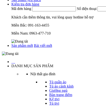
Kiểm tra đơn hàng
Mã đơn hàng
Số điện thoại
Khách cần thêm thông tin, vui lòng quay hotline hỗ trợ
Miền Bắc:
091-163-4455
Miền Nam:
0963-477-710
Sản phẩm mới
Bài viết mới
…
DANH MỤC SẢN PHẨM
Nội thất gia đình
Tủ quần áo
Tú áo cánh kính
Giường ngủ
Bàn trang điểm
Kệ tivi
Tủ tivi