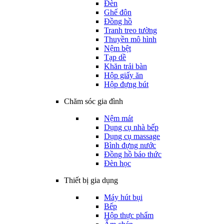
Đèn
Ghế đôn
Đồng hồ
Tranh treo tường
Thuyền mô hình
Nệm bệt
Tạp dề
Khăn trải bàn
Hộp giấy ăn
Hộp đựng bút
Chăm sóc gia đình
Nệm mát
Dụng cụ nhà bếp
Dụng cụ massage
Bình đựng nước
Đồng hồ báo thức
Đèn học
Thiết bị gia dụng
Máy hút bụi
Bếp
Hộp thực phẩm