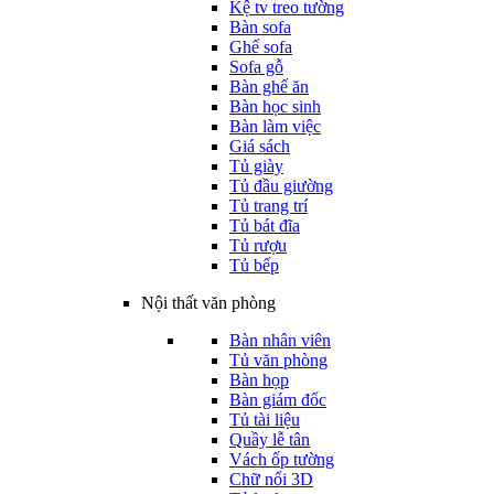
Kệ tv treo tường
Bàn sofa
Ghế sofa
Sofa gỗ
Bàn ghế ăn
Bàn học sinh
Bàn làm việc
Giá sách
Tủ giày
Tủ đầu giường
Tủ trang trí
Tủ bát đĩa
Tủ rượu
Tủ bếp
Nội thất văn phòng
Bàn nhân viên
Tủ văn phòng
Bàn họp
Bàn giám đốc
Tủ tài liệu
Quầy lễ tân
Vách ốp tường
Chữ nổi 3D