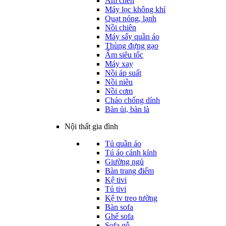
Ấm chén
Máy lọc không khí
Quạt nóng, lạnh
Nồi chiên
Máy sấy quần áo
Thùng đựng gạo
Ấm siêu tốc
Máy xay
Nồi áp suất
Nồi niêu
Nồi cơm
Chảo chống dính
Bàn ủi, bàn là
Nội thất gia đình
Tủ quần áo
Tú áo cánh kính
Giường ngủ
Bàn trang điểm
Kệ tivi
Tủ tivi
Kệ tv treo tường
Bàn sofa
Ghế sofa
Sofa gỗ