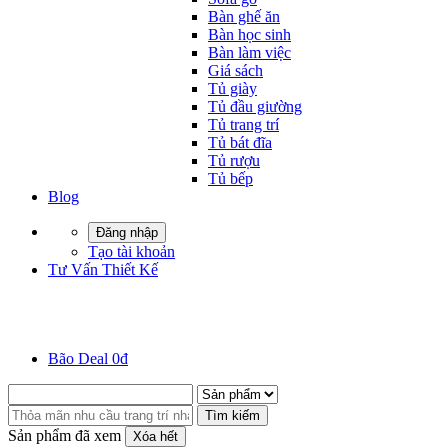
Bàn ghế ăn
Bàn học sinh
Bàn làm việc
Giá sách
Tủ giày
Tủ đầu giường
Tủ trang trí
Tủ bát đĩa
Tủ rượu
Tủ bếp
Blog
Đăng nhập
Tạo tài khoản
Tư Vấn Thiết Kế
Bão Deal 0đ
Tìm kiếm
Sản phẩm đã xem
Xóa hết