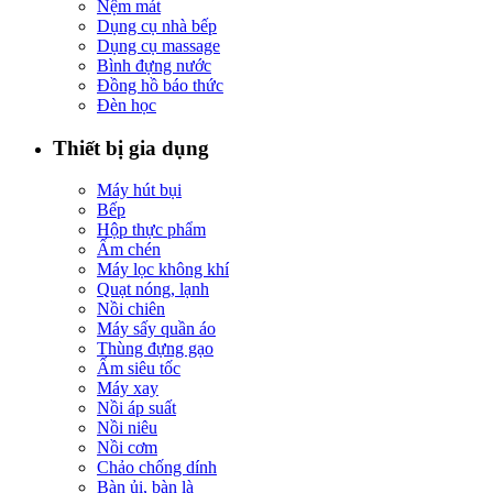
Nệm mát
Dụng cụ nhà bếp
Dụng cụ massage
Bình đựng nước
Đồng hồ báo thức
Đèn học
Thiết bị gia dụng
Máy hút bụi
Bếp
Hộp thực phẩm
Ấm chén
Máy lọc không khí
Quạt nóng, lạnh
Nồi chiên
Máy sấy quần áo
Thùng đựng gạo
Ấm siêu tốc
Máy xay
Nồi áp suất
Nồi niêu
Nồi cơm
Chảo chống dính
Bàn ủi, bàn là