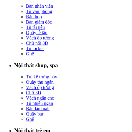
Bàn nhân viên
Tủ văn phòng
Bàn họp
Bàn giám đốc
Tủ tài liệu
Quầy lễ tân
Vách ốp tường
Chữ nổi 3D
Tủ locker
Ghế
Nội thất shop, spa
Tủ, kệ trưng bày
Quầy thu ngân
Vách ốp tường
Chữ 3D
Vách ngăn cnc
Tủ nhiều ngăn
Bàn làm nail
Quầy bar
Ghế
Nội thất trẻ em