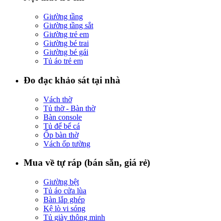
Giường tầng
Giường tầng sắt
Giường trẻ em
Giường bé trai
Giường bé gái
Tủ áo trẻ em
Đo đạc khảo sát tại nhà
Vách thờ
Tủ thờ - Bàn thờ
Bàn console
Tủ để bể cá
Ốp bàn thờ
Vách ốp tường
Mua về tự ráp (bán sẵn, giá rẻ)
Giường bệt
Tủ áo cửa lùa
Bàn lắp ghép
Kệ lò vi sóng
Tủ giày thông minh