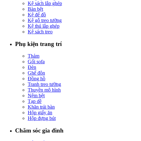
Kệ sách lắp ghép
Bàn bệt
Kệ để đồ
Kệ gỗ treo tường
Kệ thú lắp ghép
Kệ sách treo
Phụ kiện trang trí
Thảm
Gối sofa
Đèn
Ghế đôn
Đồng hồ
Tranh treo tường
Thuyền mô hình
Nệm bệt
Tạp dề
Khăn trải bàn
Hộp giấy ăn
Hộp đựng bút
Chăm sóc gia đình