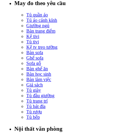
May đo theo yêu cầu
Tủ quần áo
Tú áo cánh kính
Giường ngủ
Bàn trang điểm
Kệ tivi
Tủ tivi
Kệ tv treo tường
Bàn sofa
Ghế sofa
Sofa gỗ
Bàn ghế ăn
Bàn học sinh
Bàn làm việc
Giá sách
Tủ giày
Tủ đầu giường
Tủ trang trí
Tủ bát đĩa
Tủ rượu
Tủ bếp
Nội thất văn phòng