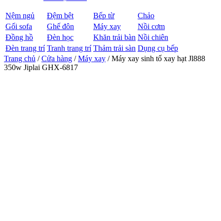
Nệm ngủ
Đệm bệt
Bếp từ
Chảo
Gối sofa
Ghế đôn
Máy xay
Nồi cơm
Đồng hồ
Đèn học
Khăn trải bàn
Nồi chiên
Đèn trang trí
Tranh trang trí
Thảm trải sàn
Dụng cụ bếp
Trang chủ
/
Cửa hàng
/
Máy xay
/ Máy xay sinh tố xay hạt Jl888
350w Jiplai GHX-6817