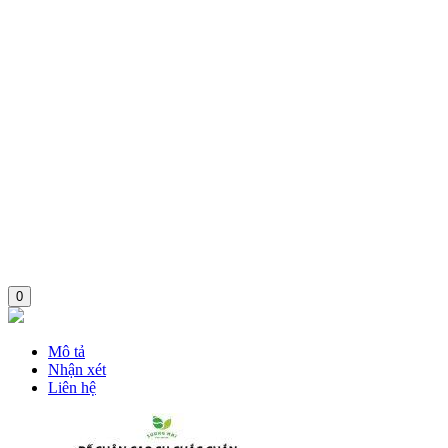
0
Mô tả
Nhận xét
Liên hệ