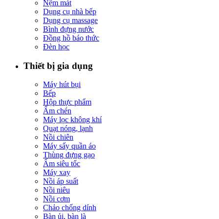
Nệm mát
Dụng cụ nhà bếp
Dụng cụ massage
Bình đựng nước
Đồng hồ báo thức
Đèn học
Thiết bị gia dụng
Máy hút bụi
Bếp
Hộp thực phẩm
Ấm chén
Máy lọc không khí
Quạt nóng, lạnh
Nồi chiên
Máy sấy quần áo
Thùng đựng gạo
Ấm siêu tốc
Máy xay
Nồi áp suất
Nồi niêu
Nồi cơm
Chảo chống dính
Bàn ủi, bàn là