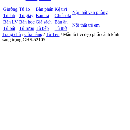
Giường
Tủ áo
Bàn phấn
Kệ tivi
Nội thất văn phòng
Tủ tab
Tủ giày
Bàn trà
Ghế sofa
Bàn LV
Bàn học
Giá sách
Bàn ăn
Nội thất trẻ em
Tủ bát
Tủ rượu
Tủ bếp
Tủ thờ
Trang chủ
/
Cửa hàng
/
Tủ Tivi
/ Mẫu tủ tivi đẹp phối cánh kính
sang trọng GHS-52105