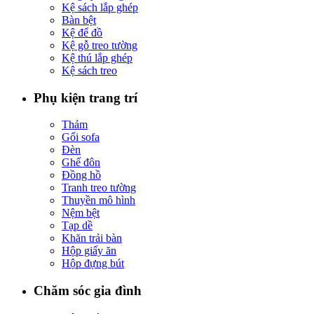
Kệ sách lắp ghép
Bàn bệt
Kệ để đồ
Kệ gỗ treo tường
Kệ thú lắp ghép
Kệ sách treo
Phụ kiện trang trí
Thảm
Gối sofa
Đèn
Ghế đôn
Đồng hồ
Tranh treo tường
Thuyền mô hình
Nệm bệt
Tạp dề
Khăn trải bàn
Hộp giấy ăn
Hộp đựng bút
Chăm sóc gia đình