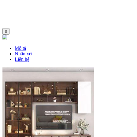
0
Mô tả
Nhận xét
Liên hệ