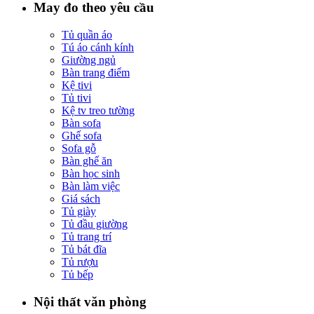
May đo theo yêu cầu
Tủ quần áo
Tú áo cánh kính
Giường ngủ
Bàn trang điểm
Kệ tivi
Tủ tivi
Kệ tv treo tường
Bàn sofa
Ghế sofa
Sofa gỗ
Bàn ghế ăn
Bàn học sinh
Bàn làm việc
Giá sách
Tủ giày
Tủ đầu giường
Tủ trang trí
Tủ bát đĩa
Tủ rượu
Tủ bếp
Nội thất văn phòng