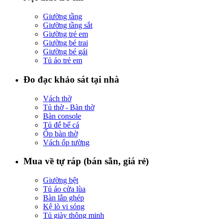
Giường tầng
Giường tầng sắt
Giường trẻ em
Giường bé trai
Giường bé gái
Tủ áo trẻ em
Đo đạc khảo sát tại nhà
Vách thờ
Tủ thờ - Bàn thờ
Bàn console
Tủ để bể cá
Ốp bàn thờ
Vách ốp tường
Mua về tự ráp (bán sẵn, giá rẻ)
Giường bệt
Tủ áo cửa lùa
Bàn lắp ghép
Kệ lò vi sóng
Tủ giày thông minh