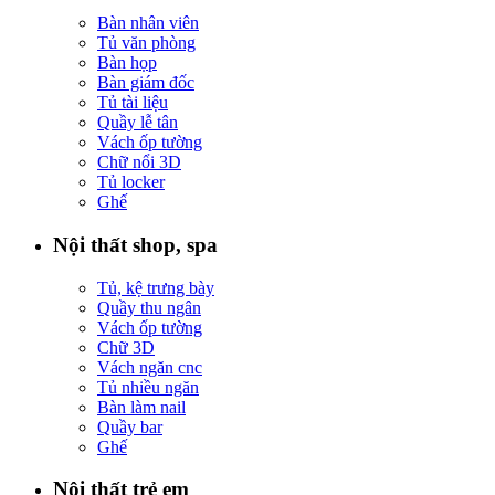
Bàn nhân viên
Tủ văn phòng
Bàn họp
Bàn giám đốc
Tủ tài liệu
Quầy lễ tân
Vách ốp tường
Chữ nổi 3D
Tủ locker
Ghế
Nội thất shop, spa
Tủ, kệ trưng bày
Quầy thu ngân
Vách ốp tường
Chữ 3D
Vách ngăn cnc
Tủ nhiều ngăn
Bàn làm nail
Quầy bar
Ghế
Nội thất trẻ em