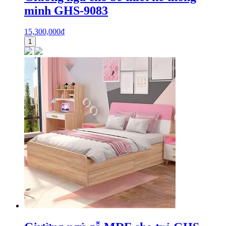
minh GHS-9083
15,300,000
₫
1