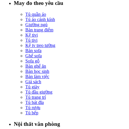
May đo theo yêu cầu
Tủ quần áo
Tú áo cánh kính
Giường ngủ
Bàn trang điểm
Kệ tivi
Tủ tivi
Kệ tv treo tường
Bàn sofa
Ghế sofa
Sofa gỗ
Bàn ghế ăn
Bàn học sinh
Bàn làm việc
Giá sách
Tủ giày
Tủ đầu giường
Tủ trang trí
Tủ bát đĩa
Tủ rượu
Tủ bếp
Nội thất văn phòng