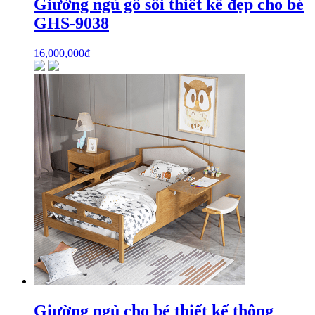
Giường ngủ gỗ sồi thiết kế đẹp cho bé
GHS-9038
16,000,000
₫
Giường ngủ cho bé thiết kế thông