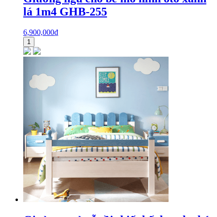
lá 1m4 GHB-255
6,900,000
₫
1