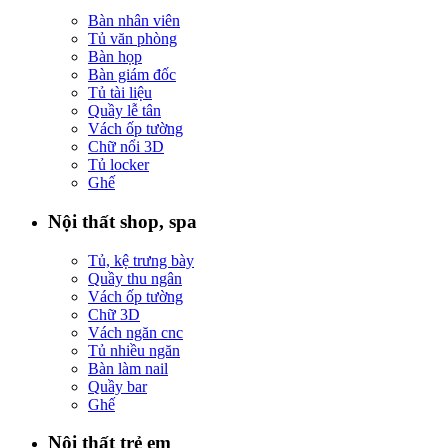
Bàn nhân viên
Tủ văn phòng
Bàn họp
Bàn giám đốc
Tủ tài liệu
Quầy lễ tân
Vách ốp tường
Chữ nổi 3D
Tủ locker
Ghế
Nội thất shop, spa
Tủ, kệ trưng bày
Quầy thu ngân
Vách ốp tường
Chữ 3D
Vách ngăn cnc
Tủ nhiều ngăn
Bàn làm nail
Quầy bar
Ghế
Nội thất trẻ em