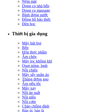
Nệm mát
Dụng cụ nhà bếp
Dụng cụ massage
Bình đựng nước
Đồng hồ báo thức
Đèn học
Thiết bị gia dụng
Máy hút bụi
Bếp
Hộp thực phẩm
Ấm chén
Máy lọc không khí
Quạt nóng, lạnh
Nồi chiên
Máy sấy quần áo
Thùng đựng gạo
Ấm siêu tốc
Máy xay
Nồi áp suất
Nồi niêu
Nồi cơm
Chảo chống dính
Bàn ủi, bàn là