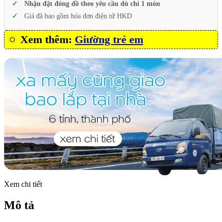
Nhận đặt đóng đồ theo yêu cầu dù chỉ 1 món
Giá đã bao gồm hóa đơn điện tử HKD
Xem thêm:
Giường trẻ em
Xem chi tiết
Mô tả