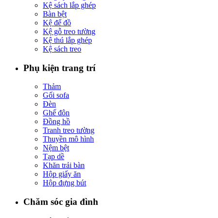
Kệ sách lắp ghép
Bàn bệt
Kệ để đồ
Kệ gỗ treo tường
Kệ thú lắp ghép
Kệ sách treo
Phụ kiện trang trí
Thảm
Gối sofa
Đèn
Ghế đôn
Đồng hồ
Tranh treo tường
Thuyền mô hình
Nệm bệt
Tạp dề
Khăn trải bàn
Hộp giấy ăn
Hộp đựng bút
Chăm sóc gia đình