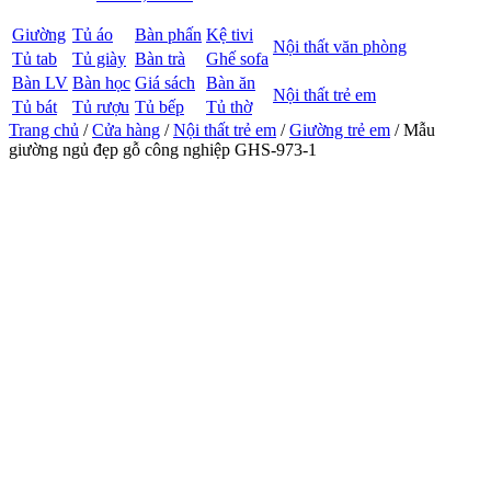
Giường
Tủ áo
Bàn phấn
Kệ tivi
Nội thất văn phòng
Tủ tab
Tủ giày
Bàn trà
Ghế sofa
Bàn LV
Bàn học
Giá sách
Bàn ăn
Nội thất trẻ em
Tủ bát
Tủ rượu
Tủ bếp
Tủ thờ
Trang chủ
/
Cửa hàng
/
Nội thất trẻ em
/
Giường trẻ em
/ Mẫu
giường ngủ đẹp gỗ công nghiệp GHS-973-1