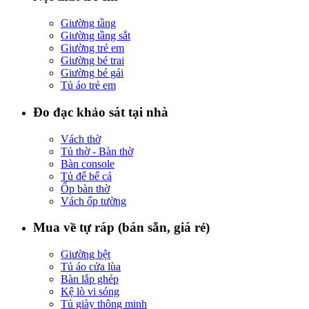
Giường tầng
Giường tầng sắt
Giường trẻ em
Giường bé trai
Giường bé gái
Tủ áo trẻ em
Đo đạc khảo sát tại nhà
Vách thờ
Tủ thờ - Bàn thờ
Bàn console
Tủ để bể cá
Ốp bàn thờ
Vách ốp tường
Mua về tự ráp (bán sẵn, giá rẻ)
Giường bệt
Tủ áo cửa lùa
Bàn lắp ghép
Kệ lò vi sóng
Tủ giày thông minh