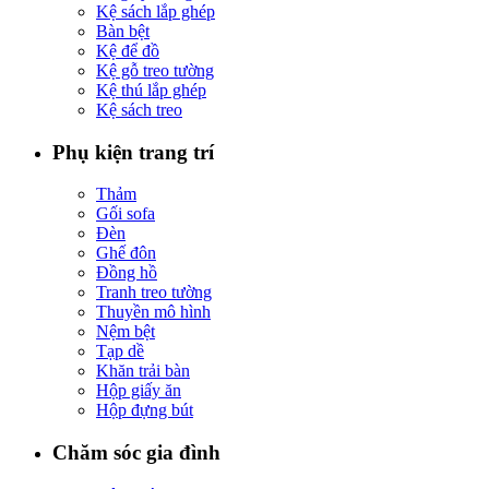
Kệ sách lắp ghép
Bàn bệt
Kệ để đồ
Kệ gỗ treo tường
Kệ thú lắp ghép
Kệ sách treo
Phụ kiện trang trí
Thảm
Gối sofa
Đèn
Ghế đôn
Đồng hồ
Tranh treo tường
Thuyền mô hình
Nệm bệt
Tạp dề
Khăn trải bàn
Hộp giấy ăn
Hộp đựng bút
Chăm sóc gia đình