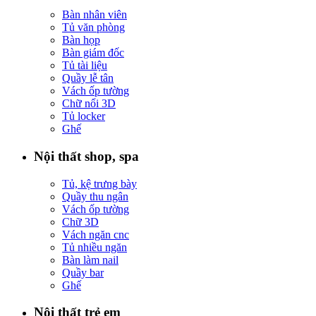
Bàn nhân viên
Tủ văn phòng
Bàn họp
Bàn giám đốc
Tủ tài liệu
Quầy lễ tân
Vách ốp tường
Chữ nổi 3D
Tủ locker
Ghế
Nội thất shop, spa
Tủ, kệ trưng bày
Quầy thu ngân
Vách ốp tường
Chữ 3D
Vách ngăn cnc
Tủ nhiều ngăn
Bàn làm nail
Quầy bar
Ghế
Nội thất trẻ em