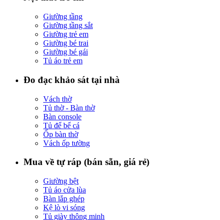
Giường tầng
Giường tầng sắt
Giường trẻ em
Giường bé trai
Giường bé gái
Tủ áo trẻ em
Đo đạc khảo sát tại nhà
Vách thờ
Tủ thờ - Bàn thờ
Bàn console
Tủ để bể cá
Ốp bàn thờ
Vách ốp tường
Mua về tự ráp (bán sẵn, giá rẻ)
Giường bệt
Tủ áo cửa lùa
Bàn lắp ghép
Kệ lò vi sóng
Tủ giày thông minh