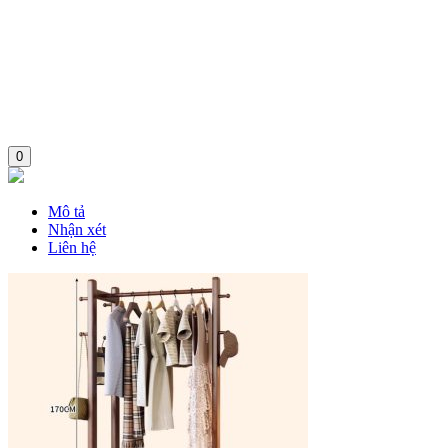
0
Mô tả
Nhận xét
Liên hệ