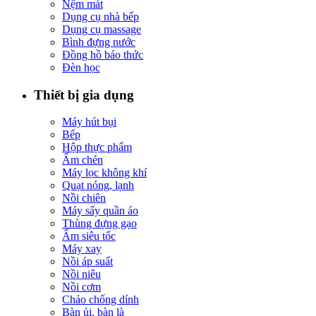
Nệm mát
Dụng cụ nhà bếp
Dụng cụ massage
Bình đựng nước
Đồng hồ báo thức
Đèn học
Thiết bị gia dụng
Máy hút bụi
Bếp
Hộp thực phẩm
Ấm chén
Máy lọc không khí
Quạt nóng, lạnh
Nồi chiên
Máy sấy quần áo
Thùng đựng gạo
Ấm siêu tốc
Máy xay
Nồi áp suất
Nồi niêu
Nồi cơm
Chảo chống dính
Bàn ủi, bàn là