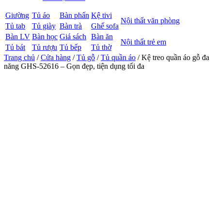
Giường
Tủ áo
Bàn phấn
Kệ tivi
Nội thất văn phòng
Tủ tab
Tủ giày
Bàn trà
Ghế sofa
Bàn LV
Bàn học
Giá sách
Bàn ăn
Nội thất trẻ em
Tủ bát
Tủ rượu
Tủ bếp
Tủ thờ
Trang chủ
/
Cửa hàng
/
Tủ gỗ
/
Tủ quần áo
/ Kệ treo quần áo gỗ đa
năng GHS-52616 – Gọn đẹp, tiện dụng tối đa