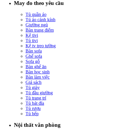
May đo theo yêu cầu
Tủ quần áo
Tú áo cánh kính
Giường ngủ
Bàn trang điểm
Kệ tivi
Tủ tivi
Kệ tv treo tường
Bàn sofa
Ghế sofa
Sofa gỗ
Bàn ghế ăn
Bàn học sinh
Bàn làm việc
Giá sách
Tủ giày
Tủ đầu giường
Tủ trang trí
Tủ bát đĩa
Tủ rượu
Tủ bếp
Nội thất văn phòng