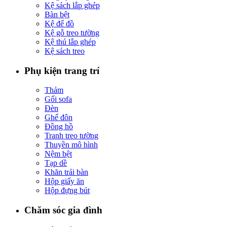
Kệ sách lắp ghép
Bàn bệt
Kệ để đồ
Kệ gỗ treo tường
Kệ thú lắp ghép
Kệ sách treo
Phụ kiện trang trí
Thảm
Gối sofa
Đèn
Ghế đôn
Đồng hồ
Tranh treo tường
Thuyền mô hình
Nệm bệt
Tạp dề
Khăn trải bàn
Hộp giấy ăn
Hộp đựng bút
Chăm sóc gia đình