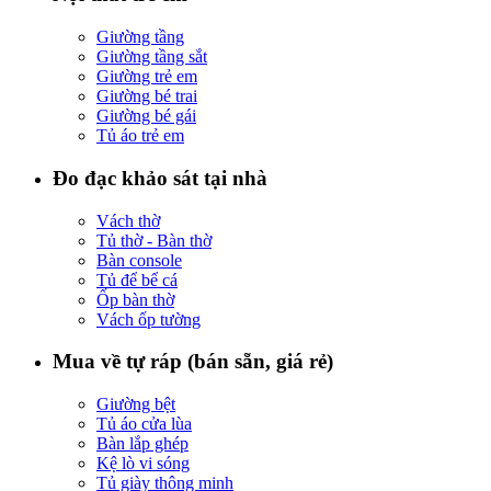
Giường tầng
Giường tầng sắt
Giường trẻ em
Giường bé trai
Giường bé gái
Tủ áo trẻ em
Đo đạc khảo sát tại nhà
Vách thờ
Tủ thờ - Bàn thờ
Bàn console
Tủ để bể cá
Ốp bàn thờ
Vách ốp tường
Mua về tự ráp (bán sẵn, giá rẻ)
Giường bệt
Tủ áo cửa lùa
Bàn lắp ghép
Kệ lò vi sóng
Tủ giày thông minh