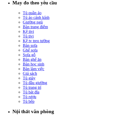
May đo theo yêu cầu
Tủ quần áo
Tú áo cánh kính
Giường ngủ
Bàn trang điểm
Kệ tivi
Tủ tivi
Kệ tv treo tường
Bàn sofa
Ghế sofa
Sofa gỗ
Bàn ghế ăn
Bàn học sinh
Bàn làm việc
Giá sách
Tủ giày
Tủ đầu giường
Tủ trang trí
Tủ bát đĩa
Tủ rượu
Tủ bếp
Nội thất văn phòng