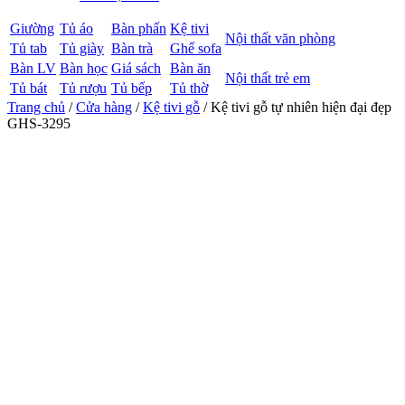
Giường
Tủ áo
Bàn phấn
Kệ tivi
Nội thất văn phòng
Tủ tab
Tủ giày
Bàn trà
Ghế sofa
Bàn LV
Bàn học
Giá sách
Bàn ăn
Nội thất trẻ em
Tủ bát
Tủ rượu
Tủ bếp
Tủ thờ
Trang chủ
/
Cửa hàng
/
Kệ tivi gỗ
/ Kệ tivi gỗ tự nhiên hiện đại đẹp
GHS-3295