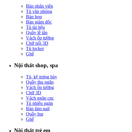
Bàn nhân viên
Tủ văn phòng
Bàn họp
Bàn giám đốc
Tủ tài liệu
Quầy lễ tân
Vách ốp tường
Chữ nổi 3D
Tủ locker
Ghế
Nội thất shop, spa
Tủ, kệ trưng bày
Quầy thu ngân
Vách ốp tường
Chữ 3D
Vách ngăn cnc
Tủ nhiều ngăn
Bàn làm nail
Quầy bar
Ghế
Nội thất trẻ em