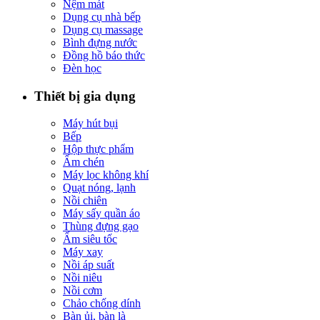
Nệm mát
Dụng cụ nhà bếp
Dụng cụ massage
Bình đựng nước
Đồng hồ báo thức
Đèn học
Thiết bị gia dụng
Máy hút bụi
Bếp
Hộp thực phẩm
Ấm chén
Máy lọc không khí
Quạt nóng, lạnh
Nồi chiên
Máy sấy quần áo
Thùng đựng gạo
Ấm siêu tốc
Máy xay
Nồi áp suất
Nồi niêu
Nồi cơm
Chảo chống dính
Bàn ủi, bàn là