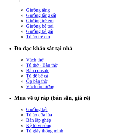
Giường tầng
Giường tầng sắt
Giường trẻ em
Giường bé trai
Giường bé gái
Tủ áo trẻ em
Đo đạc khảo sát tại nhà
Vách thờ
Tủ thờ - Bàn thờ
Bàn console
Tủ để bể cá
Ốp bàn thờ
Vách ốp tường
Mua về tự ráp (bán sẵn, giá rẻ)
Giường bệt
Tủ áo cửa lùa
Bàn lắp ghép
Kệ lò vi sóng
Tủ giày thông minh