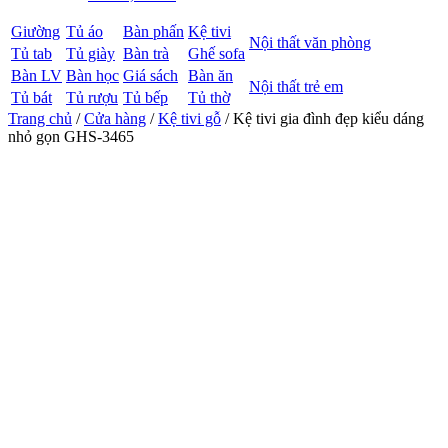
Giường
Tủ áo
Bàn phấn
Kệ tivi
Nội thất văn phòng
Tủ tab
Tủ giày
Bàn trà
Ghế sofa
Bàn LV
Bàn học
Giá sách
Bàn ăn
Nội thất trẻ em
Tủ bát
Tủ rượu
Tủ bếp
Tủ thờ
Trang chủ
/
Cửa hàng
/
Kệ tivi gỗ
/ Kệ tivi gia đình đẹp kiểu dáng
nhỏ gọn GHS-3465