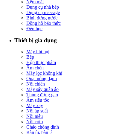
Nệm mát
Dụng cụ nhà bếp
Dụng cụ massage
Bình đựng nước
Đồng hồ báo thức
Đèn học
Thiết bị gia dụng
Máy hút bụi
Bếp
Hộp thực phẩm
Ấm chén
Máy lọc không khí
Quạt nóng, lạnh
Nồi chiên
Máy sấy quần áo
Thùng đựng gạo
Ấm siêu tốc
Máy xay
Nồi áp suất
Nồi niêu
Nồi cơm
Chảo chống dính
Bàn ủi, bàn là