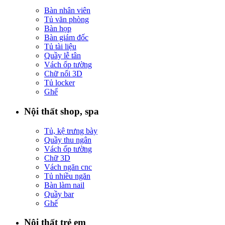
Bàn nhân viên
Tủ văn phòng
Bàn họp
Bàn giám đốc
Tủ tài liệu
Quầy lễ tân
Vách ốp tường
Chữ nổi 3D
Tủ locker
Ghế
Nội thất shop, spa
Tủ, kệ trưng bày
Quầy thu ngân
Vách ốp tường
Chữ 3D
Vách ngăn cnc
Tủ nhiều ngăn
Bàn làm nail
Quầy bar
Ghế
Nội thất trẻ em