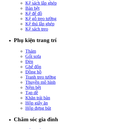
Kệ sách lắp ghép
Bàn bệt
Kệ để đồ
Kệ gỗ treo tường
Kệ thú lắp ghép
Kệ sách treo
Phụ kiện trang trí
Thảm
Gối sofa
Đèn
Ghế đôn
Đồng hồ
Tranh treo tường
Thuyền mô hình
Nệm bệt
Tạp dề
Khăn trải bàn
Hộp giấy ăn
Hộp đựng bút
Chăm sóc gia đình