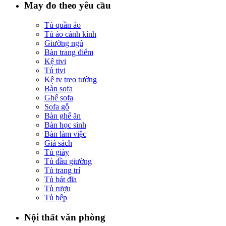
May đo theo yêu cầu
Tủ quần áo
Tú áo cánh kính
Giường ngủ
Bàn trang điểm
Kệ tivi
Tủ tivi
Kệ tv treo tường
Bàn sofa
Ghế sofa
Sofa gỗ
Bàn ghế ăn
Bàn học sinh
Bàn làm việc
Giá sách
Tủ giày
Tủ đầu giường
Tủ trang trí
Tủ bát đĩa
Tủ rượu
Tủ bếp
Nội thất văn phòng