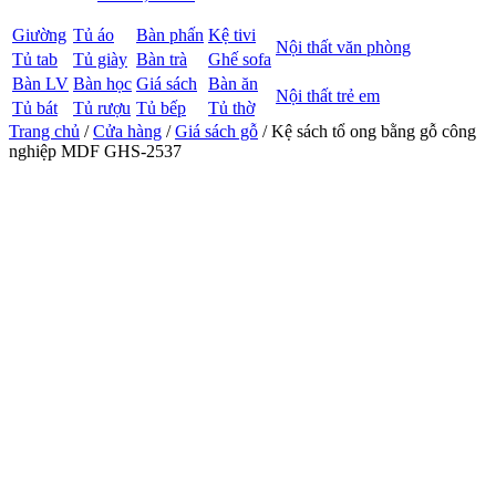
Giường
Tủ áo
Bàn phấn
Kệ tivi
Nội thất văn phòng
Tủ tab
Tủ giày
Bàn trà
Ghế sofa
Bàn LV
Bàn học
Giá sách
Bàn ăn
Nội thất trẻ em
Tủ bát
Tủ rượu
Tủ bếp
Tủ thờ
Trang chủ
/
Cửa hàng
/
Giá sách gỗ
/ Kệ sách tổ ong bằng gỗ công
nghiệp MDF GHS-2537