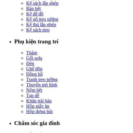
Kệ sách lắp ghép
Bàn bệt
Kệ để đồ
Kệ gỗ treo tường
Kệ thú lắp ghép
Kệ sách treo
Phụ kiện trang trí
Thảm
Gối sofa
Đèn
Ghế đôn
Đồng hồ
Tranh treo tường
Thuyền mô hình
Nệm bệt
Tạp dề
Khăn trải bàn
Hộp giấy ăn
Hộp đựng bút
Chăm sóc gia đình