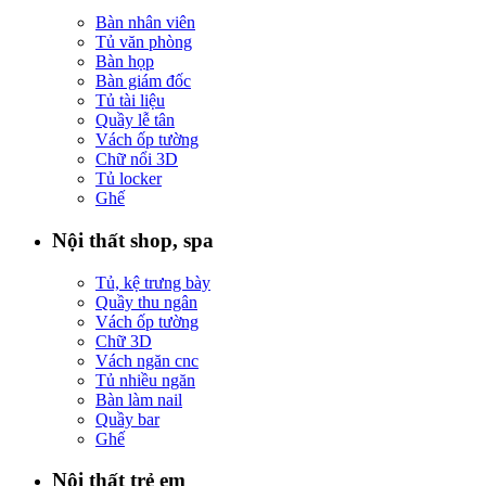
Bàn nhân viên
Tủ văn phòng
Bàn họp
Bàn giám đốc
Tủ tài liệu
Quầy lễ tân
Vách ốp tường
Chữ nổi 3D
Tủ locker
Ghế
Nội thất shop, spa
Tủ, kệ trưng bày
Quầy thu ngân
Vách ốp tường
Chữ 3D
Vách ngăn cnc
Tủ nhiều ngăn
Bàn làm nail
Quầy bar
Ghế
Nội thất trẻ em