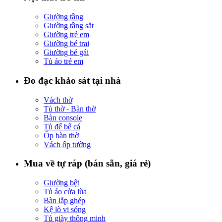
Giường tầng
Giường tầng sắt
Giường trẻ em
Giường bé trai
Giường bé gái
Tủ áo trẻ em
Đo đạc khảo sát tại nhà
Vách thờ
Tủ thờ - Bàn thờ
Bàn console
Tủ để bể cá
Ốp bàn thờ
Vách ốp tường
Mua về tự ráp (bán sẵn, giá rẻ)
Giường bệt
Tủ áo cửa lùa
Bàn lắp ghép
Kệ lò vi sóng
Tủ giày thông minh