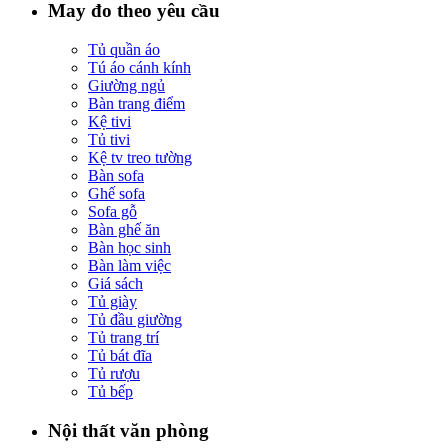
May đo theo yêu cầu
Tủ quần áo
Tú áo cánh kính
Giường ngủ
Bàn trang điểm
Kệ tivi
Tủ tivi
Kệ tv treo tường
Bàn sofa
Ghế sofa
Sofa gỗ
Bàn ghế ăn
Bàn học sinh
Bàn làm việc
Giá sách
Tủ giày
Tủ đầu giường
Tủ trang trí
Tủ bát đĩa
Tủ rượu
Tủ bếp
Nội thất văn phòng