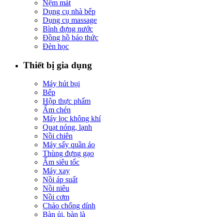
Nệm mát
Dụng cụ nhà bếp
Dụng cụ massage
Bình đựng nước
Đồng hồ báo thức
Đèn học
Thiết bị gia dụng
Máy hút bụi
Bếp
Hộp thực phẩm
Ấm chén
Máy lọc không khí
Quạt nóng, lạnh
Nồi chiên
Máy sấy quần áo
Thùng đựng gạo
Ấm siêu tốc
Máy xay
Nồi áp suất
Nồi niêu
Nồi cơm
Chảo chống dính
Bàn ủi, bàn là